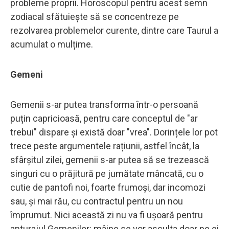
probleme proprii. Horoscopul pentru acest semn
zodiacal sfătuiește să se concentreze pe
rezolvarea problemelor curente, dintre care Taurul a
acumulat o mulțime.
Gemeni
Gemenii s-ar putea transforma într-o persoană
puțin capricioasă, pentru care conceptul de "ar
trebui" dispare și există doar "vrea". Dorințele lor pot
trece peste argumentele rațiunii, astfel încât, la
sfârșitul zilei, gemenii s-ar putea să se trezească
singuri cu o prăjitură pe jumătate mâncată, cu o
cutie de pantofi noi, foarte frumoși, dar incomozi
sau, și mai rău, cu contractul pentru un nou
împrumut. Nici această zi nu va fi ușoară pentru
anturajul Gemenilor: mâine se vor asculta doar pe ei