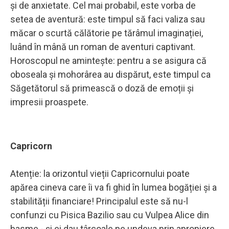
și de anxietate. Cel mai probabil, este vorba de
setea de aventură: este timpul să faci valiza sau
măcar o scurtă călătorie pe tărâmul imaginației,
luând în mână un roman de aventuri captivant.
Horoscopul ne amintește: pentru a se asigura că
oboseala și mohorârea au dispărut, este timpul ca
Săgetătorul să primească o doză de emoții și
impresii proaspete.
Capricorn
Atenție: la orizontul vieții Capricornului poate
apărea cineva care îi va fi ghid în lumea bogăției și a
stabilității financiare! Principalul este să nu-l
confunzi cu Pisica Bazilio sau cu Vulpea Alice din
basme - și ei dau târcoale pe undeva prin apropiere.