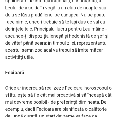
spulberate de intenția irațională, dar hotărâtă, a
Leului de a se da în vogă la un club de noapte sau
de a se lăsa pradă lenei pe canapea. Nu se poate
face nimic, uneori trebuie să te lași dus de val cu
dorințele tale. Principalul lucru pentru Leu mâine -
ascunde-ți dispoziția leneșă și hedonistă de șef și
de vătaf până seara: în timpul zilei, reprezentantul
acestui semn zodiacal va trebui să imite măcar
activități utile.
Fecioară
Orice ar încerca să realizeze Fecioara, horoscopul o
sfătuiește să fie cât mai proactivă și să înceapă cât
mai devreme posibil - de preferință dimineața. De
exemplu, dacă Fecioara are planificată o călătorie
de lungă durată, un start devreme va face ca