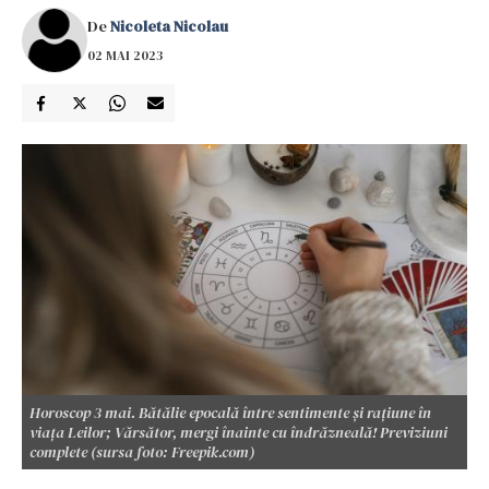
De
Nicoleta Nicolau
02 MAI 2023
Horoscop 3 mai. Bătălie epocală între sentimente și rațiune în
viața Leilor; Vărsător, mergi înainte cu îndrăzneală! Previziuni
complete (sursa foto: Freepik.com)