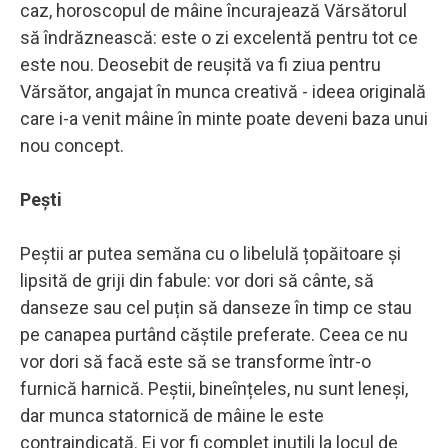
caz, horoscopul de mâine încurajează Vărsătorul
să îndrăznească: este o zi excelentă pentru tot ce
este nou. Deosebit de reușită va fi ziua pentru
Vărsător, angajat în munca creativă - ideea originală
care i-a venit mâine în minte poate deveni baza unui
nou concept.
Pești
Peștii ar putea semăna cu o libelulă țopăitoare și
lipsită de griji din fabule: vor dori să cânte, să
danseze sau cel puțin să danseze în timp ce stau
pe canapea purtând căștile preferate. Ceea ce nu
vor dori să facă este să se transforme într-o
furnică harnică. Peștii, bineînțeles, nu sunt leneși,
dar munca statornică de mâine le este
contraindicată. Ei vor fi complet inutili la locul de