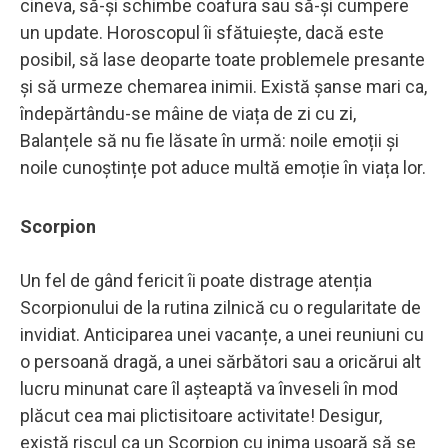
cineva, să-și schimbe coafura sau să-și cumpere
un update. Horoscopul îi sfătuiește, dacă este
posibil, să lase deoparte toate problemele presante
și să urmeze chemarea inimii. Există șanse mari ca,
îndepărtându-se mâine de viața de zi cu zi,
Balanțele să nu fie lăsate în urmă: noile emoții și
noile cunoștințe pot aduce multă emoție în viața lor.
Scorpion
Un fel de gând fericit îi poate distrage atenția
Scorpionului de la rutina zilnică cu o regularitate de
invidiat. Anticiparea unei vacanțe, a unei reuniuni cu
o persoană dragă, a unei sărbători sau a oricărui alt
lucru minunat care îl așteaptă va înveseli în mod
plăcut cea mai plictisitoare activitate! Desigur,
există riscul ca un Scorpion cu inima ușoară să se