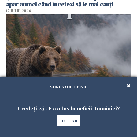
apar atunci când încetezi să le mai cauți
17 IULIE 2026
Horoscop 17 iulie 2026. Ziua în care universul
SONDAJ DE OPINIE
răsplătește perseverența, iar întâmplările
mici pot schimba cursul unei veri întregi
Credeți că UE a adus beneficii României?
16 IULIE 2026
Da
Nu