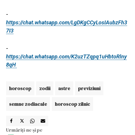
-
https://chat.whatsapp.com/LgDKgCCyLosIAubzFh3
7I3
-
https://chat.whatsapp.com/K2uzTZqpq1uHbtoRlny
8qH
horoscop
zodii
astre
previziuni
semne zodiacale
horoscop zilnic
Urmăriți-ne și pe