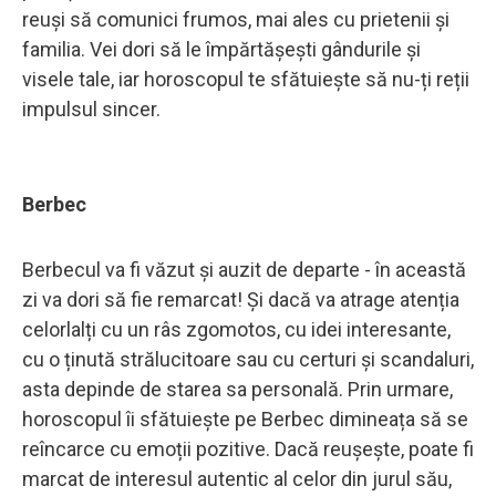
reuși să comunici frumos, mai ales cu prietenii și
familia. Vei dori să le împărtășești gândurile și
visele tale, iar horoscopul te sfătuiește să nu-ți reții
impulsul sincer.
Berbec
Berbecul va fi văzut și auzit de departe - în această
zi va dori să fie remarcat! Și dacă va atrage atenția
celorlalți cu un râs zgomotos, cu idei interesante,
cu o ținută strălucitoare sau cu certuri și scandaluri,
asta depinde de starea sa personală. Prin urmare,
horoscopul îi sfătuiește pe Berbec dimineața să se
reîncarce cu emoții pozitive. Dacă reușește, poate fi
marcat de interesul autentic al celor din jurul său,