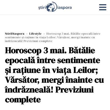
StiriDiaspora
›
Lifestyle
›
Horoscop 3 mai. Bătălie epocală între
sentimente și rațiune în viața Leilor; Vărsător, mergi înainte cu
îndrăzneală! Previziuni complete
Horoscop 3 mai. Bătălie
epocală între sentimente
și rațiune în viața Leilor;
Vărsător, mergi înainte cu
îndrăzneală! Previziuni
complete