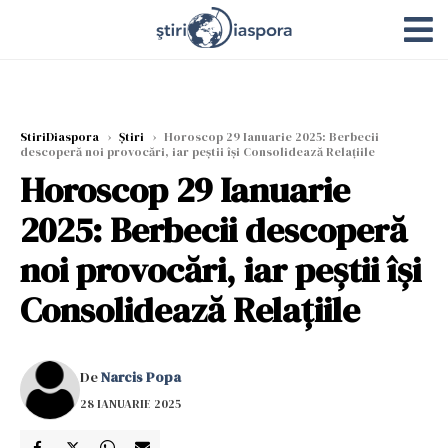
StiriDiaspora
›
Știri
›
Horoscop 29 Ianuarie 2025: Berbecii
descoperă noi provocări, iar peștii își Consolidează Relațiile
Horoscop 29 Ianuarie
2025: Berbecii descoperă
noi provocări, iar peștii își
Consolidează Relațiile
De
Narcis Popa
28 IANUARIE 2025