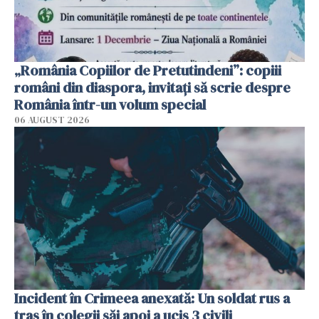
„România Copiilor de Pretutindeni”: copiii
români din diaspora, invitați să scrie despre
România într-un volum special
06 AUGUST 2026
Incident în Crimeea anexată: Un soldat rus a
tras în colegii săi apoi a ucis 3 civili