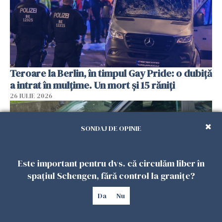
Teroare la Berlin, în timpul Gay Pride: o dubiță
a intrat în mulțime. Un mort și 15 răniți
26 IULIE 2026
SONDAJ DE OPINIE
Este important pentru dvs. că circulăm liber în
spațiul Schengen, fără control la granițe?
Da
Nu
Român, în stare critică după ce a intrat într-o