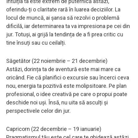
Intuiția ta este extrem de puternică astăzi,
oferindu-ți o claritate rară în luarea deciziilor. La
locul de muncă, ai șansa să rezolvi o problemă
dificilă, iar determinarea ta va impresiona pe cei din
jur. Totuși, ai grijă la tendința de a fi prea critic cu
tine însuți sau cu ceilalți.
Săgetător (22 noiembrie – 21 decembrie)
Astăzi, dorința ta de aventură este mai mare ca
oricând. Fie că planifici o excursie sau încerci ceva
nou, energia ta pozitivă este molipsitoare. Pe plan
profesional, o idee creativă pe care o propui poate
deschide noi uși. Însă, nu uita să asculți și
perspectivele celor din jur.
Capricorn (22 decembrie – 19 ianuarie)
Pragmatismul tău este cel care te ghidează astăzi.