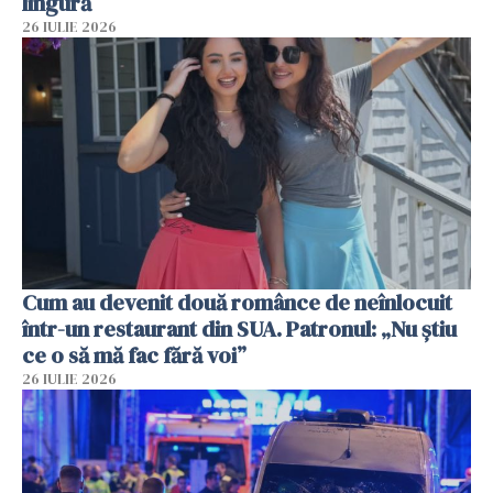
lingură
26 IULIE 2026
Cum au devenit două românce de neînlocuit
într-un restaurant din SUA. Patronul: „Nu știu
ce o să mă fac fără voi”
26 IULIE 2026