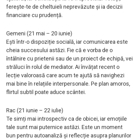
ferește-te de cheltuieli neprevăzute și ia decizii
financiare cu prudență.
Gemeni (21 mai – 20 iunie)
Ești într-o dispoziție socială, iar comunicarea este
cheia succesului astăzi. Fie că e vorba de o
întâlnire cu prietenii sau de un proiect de echipă, vei
străluci în rolul de mediator. Ai învățat recent o
lecție valoroasă care acum te ajută să navighezi
mai bine în relațiile interpersonale. Pe plan amoros,
flirtul subtil poate aduce scântei.
Rac (21 iunie – 22 iulie)
Te simți mai introspectiv ca de obicei, iar emoțiile
tale sunt mai puternice astăzi. Este un moment
bun pentru autoanaliză și reflecție asupra planurilor