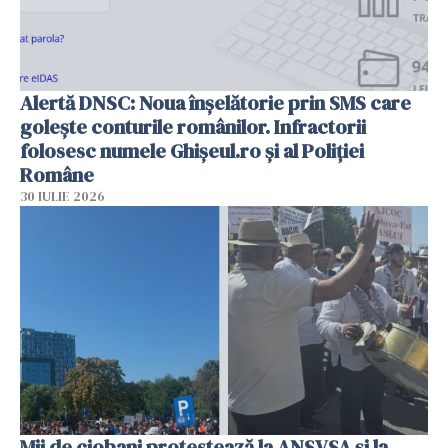
Alertă DNSC: Noua înșelătorie prin SMS care
golește conturile românilor. Infractorii
folosesc numele Ghișeul.ro și al Poliției
Române
30 IULIE 2026
Mii de ciobani protestează la ANSVSA și la