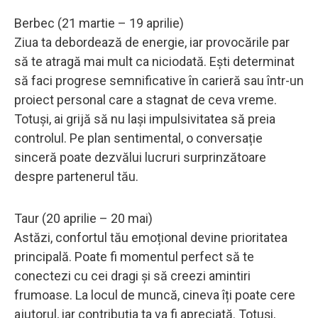
Berbec (21 martie – 19 aprilie)
Ziua ta debordează de energie, iar provocările par
să te atragă mai mult ca niciodată. Ești determinat
să faci progrese semnificative în carieră sau într-un
proiect personal care a stagnat de ceva vreme.
Totuși, ai grijă să nu lași impulsivitatea să preia
controlul. Pe plan sentimental, o conversație
sinceră poate dezvălui lucruri surprinzătoare
despre partenerul tău.
Taur (20 aprilie – 20 mai)
Astăzi, confortul tău emoțional devine prioritatea
principală. Poate fi momentul perfect să te
conectezi cu cei dragi și să creezi amintiri
frumoase. La locul de muncă, cineva îți poate cere
ajutorul, iar contribuția ta va fi apreciată. Totuși,