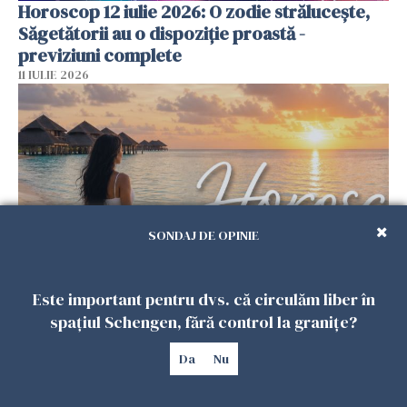
Horoscop 12 iulie 2026: O zodie strălucește,
Săgetătorii au o dispoziție proastă -
previziuni complete
11 IULIE 2026
SONDAJ DE OPINIE
Este important pentru dvs. că circulăm liber în
Horoscop 11 iulie 2026. Ziua în care cerul îți
spațiul Schengen, fără control la granițe?
amintește că fiecare sfârșit ascunde un
început, iar fiecare răsărit aduce o nouă șansă
Da
Nu
10 IULIE 2026