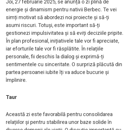
Joi, 27 februarie 2025, se anunță o zi plină de
energie și dinamism pentru nativii Berbec. Te vei
simți motivat să abordezi noi proiecte și să-ți
asumi riscuri. Totuși, este important să-ți
gestionezi impulsivitatea și să eviți deciziile pripite.
În plan profesional, inițiativele tale vor fi apreciate,
iar eforturile tale vor fi răsplătite. În relațiile
personale, fii deschis la dialog și exprimă-ți
sentimentele cu sinceritate. O surpriză plăcută din
partea persoanei iubite îți va aduce bucurie și
împlinire.
Taur
Această zi este favorabilă pentru consolidarea
relațiilor și pentru stabilirea unor baze solide în
diverse domenii ale vieții. O discuție importantă cu