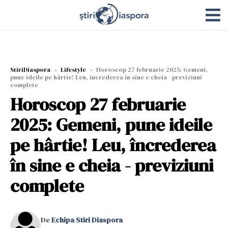
StiriDiaspora
›
Lifestyle
›
Horoscop 27 februarie 2025: Gemeni,
pune ideile pe hârtie! Leu, încrederea în sine e cheia - previziuni
complete
Horoscop 27 februarie
2025: Gemeni, pune ideile
pe hârtie! Leu, încrederea
în sine e cheia - previziuni
complete
De
Echipa Stiri Diaspora