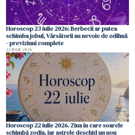
Horoscop 23 iulie 2026: Berbecii ar putea
schimba jobul, Vărsătorii au nevoie de odihnă
- previziuni complete
22 IULIE 2026
Horoscop 22 iulie 2026. Ziua în care soarele
schimbă zodia, iar astrele deschid un nou