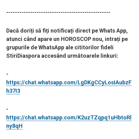
------------------------------------------------
Dacă doriți să fiți notificați direct pe Whats App,
atunci când apare un HOROSCOP nou, intrați pe
grupurile de WhatsApp ale cititorilor fideli
StiriDiaspora accesând următoarele linkuri:
-
https://chat.whatsapp.com/LgDKgCCyLosIAubzF
h37I3
-
https://chat.whatsapp.com/K2uzTZqpq1uHbtoRl
ny8qH