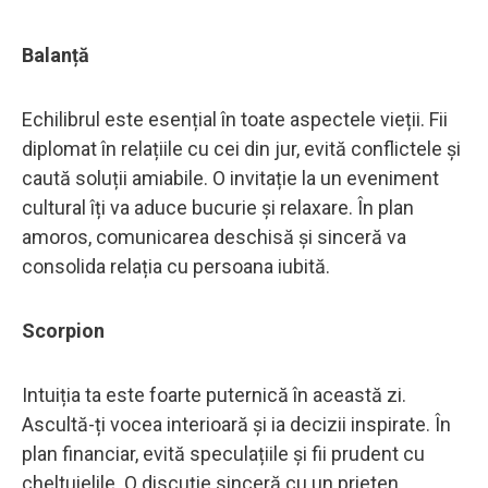
Balanță
Echilibrul este esențial în toate aspectele vieții. Fii
diplomat în relațiile cu cei din jur, evită conflictele și
caută soluții amiabile. O invitație la un eveniment
cultural îți va aduce bucurie și relaxare. În plan
amoros, comunicarea deschisă și sinceră va
consolida relația cu persoana iubită.
Scorpion
Intuiția ta este foarte puternică în această zi.
Ascultă-ți vocea interioară și ia decizii inspirate. În
plan financiar, evită speculațiile și fii prudent cu
cheltuielile. O discuție sinceră cu un prieten