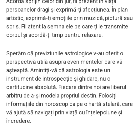
Acordă sprijin celor din jur, fii prezent în viața
persoanelor dragi și exprimă-ți afecțiunea. În plan
artistic, exprimă-ți emoțiile prin muzică, pictură sau
scris. Fii atent la semnalele pe care ți le transmite
corpul și acordă-ți timp pentru relaxare.
Sperăm că previziunile astrologice v-au oferit o
perspectivă utilă asupra evenimentelor care vă
așteaptă. Amintiți-vă că astrologia este un
instrument de introspecție și ghidare, nu o
certitudine absolută. Fiecare dintre noi are liberul
arbitru de a-și modela propriul destin. Folosiți
informațiile din horoscop ca pe o hartă stelară, care
vă ajută să navigați prin viață cu înțelepciune și
încredere.