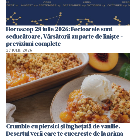
Horoscop 28 iulie 2026: Fecioarele sunt
seducătoare, Vărsătorii au parte de liniște -
previziuni complete
27 IULIE 2026
Crumble cu piersici și înghețată de vanilie.
Desertul verii care te cucerește de la prima