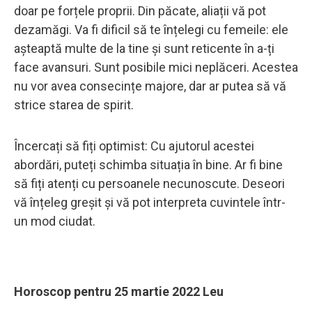
doar pe forțele proprii. Din păcate, aliații vă pot
dezamăgi. Va fi dificil să te înțelegi cu femeile: ele
așteaptă multe de la tine și sunt reticente în a-ți
face avansuri. Sunt posibile mici neplăceri. Acestea
nu vor avea consecințe majore, dar ar putea să vă
strice starea de spirit.
Încercați să fiți optimist: Cu ajutorul acestei
abordări, puteți schimba situația în bine. Ar fi bine
să fiți atenți cu persoanele necunoscute. Deseori
vă înțeleg greșit și vă pot interpreta cuvintele într-
un mod ciudat.
Horoscop pentru 25 martie 2022 Leu