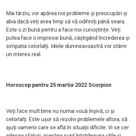
Mai târziu, vor apărea noi probleme și preocupări și
abia dacă veți avea timp să vă odihniți până seara.
Este o zi bună pentru a face noi cunoștințe. Veți
putea face o impresie bună, câștigând încrederea și
simpatia celorlalți. Ideile dumneavoastră vor stârni
un interes real.
Horoscop pentru 25 martie 2022 Scorpion
Veți face mult bine nu numai vouă înșivă, ci și
celorlalți. Este ușor să rezolvi problemele altora, să
ajuți oamenii care se află în situații dificile. Vi se cer
adesea sfaturi: acestea sunt întotdeauna utile și