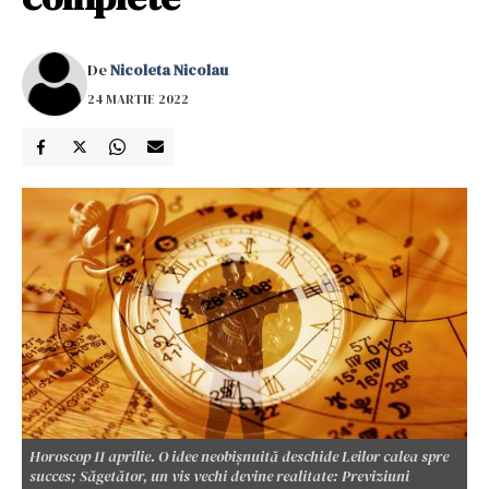
De
Nicoleta Nicolau
24 MARTIE 2022
Horoscop 11 aprilie. O idee neobișnuită deschide Leilor calea spre
succes; Săgetător, un vis vechi devine realitate: Previziuni