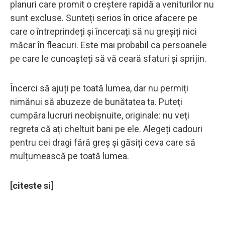
planuri care promit o creștere rapidă a veniturilor nu
sunt excluse. Sunteți serios în orice afacere pe
care o întreprindeți și încercați să nu greșiți nici
măcar în fleacuri. Este mai probabil ca persoanele
pe care le cunoașteți să vă ceară sfaturi și sprijin.
Încerci să ajuți pe toată lumea, dar nu permiți
nimănui să abuzeze de bunătatea ta. Puteți
cumpăra lucruri neobișnuite, originale: nu veți
regreta că ați cheltuit bani pe ele. Alegeți cadouri
pentru cei dragi fără greș și găsiți ceva care să
mulțumească pe toată lumea.
[citeste si]