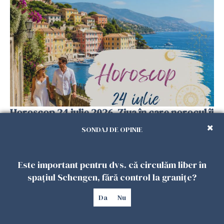
Horoscop 24 iulie 2026. Ziua în care norocul îi
găsește pe cei pregătiți, iar alegerile de astăzi
SONDAJ DE OPINIE
pot schimba restul verii
23 IULIE 2026
Este important pentru dvs. că circulăm liber în
spațiul Schengen, fără control la granițe?
Da
Nu