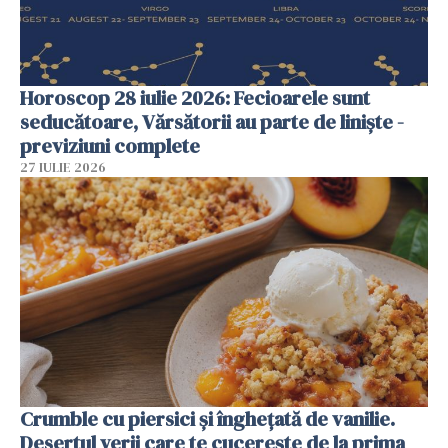
Horoscop 28 iulie 2026: Fecioarele sunt
seducătoare, Vărsătorii au parte de liniște -
previziuni complete
27 IULIE 2026
Crumble cu piersici și înghețată de vanilie.
Desertul verii care te cucerește de la prima