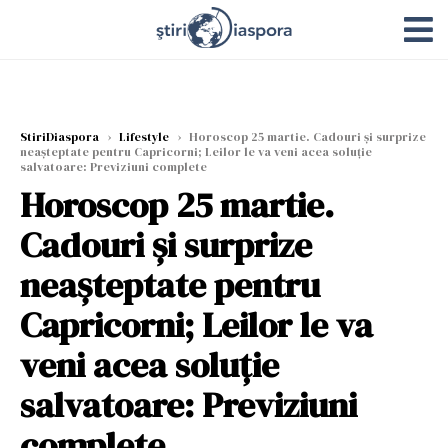
StiriDiaspora
›
Lifestyle
›
Horoscop 25 martie. Cadouri și surprize
neașteptate pentru Capricorni; Leilor le va veni acea soluție
salvatoare: Previziuni complete
Horoscop 25 martie.
Cadouri și surprize
neașteptate pentru
Capricorni; Leilor le va
veni acea soluție
salvatoare: Previziuni
complete