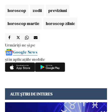
horoscop
zodii
previziuni
horoscop martie
horoscop zilnic
Urmăriți-ne și pe
Google News
și în aplicațiile mobile
ALTE ȘTIRI DE INTERES