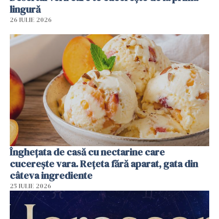
lingură
26 IULIE 2026
Înghețata de casă cu nectarine care
cucerește vara. Rețeta fără aparat, gata din
câteva ingrediente
25 IULIE 2026