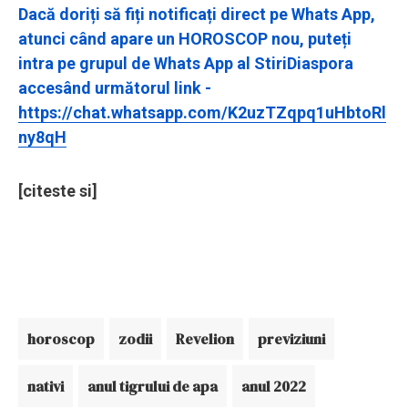
Dacă doriți să fiți notificați direct pe Whats App,
atunci când apare un HOROSCOP nou, puteți
intra pe grupul de Whats App al StiriDiaspora
accesând următorul link -
https://chat.whatsapp.com/K2uzTZqpq1uHbtoRl
ny8qH
[citeste si]
horoscop
zodii
Revelion
previziuni
nativi
anul tigrului de apa
anul 2022