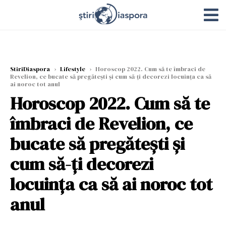
StiriDiaspora
›
Lifestyle
›
Horoscop 2022. Cum să te îmbraci de
Revelion, ce bucate să pregătești și cum să-ți decorezi locuința ca să
ai noroc tot anul
Horoscop 2022. Cum să te
îmbraci de Revelion, ce
bucate să pregătești și
cum să-ți decorezi
locuința ca să ai noroc tot
anul