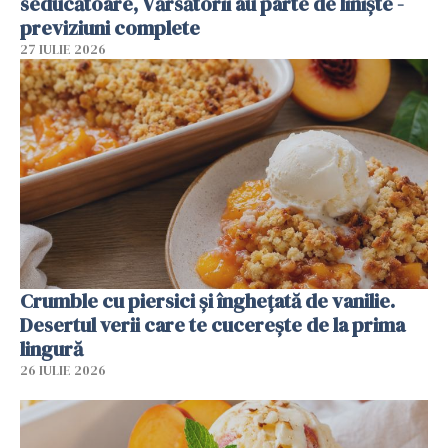
seducătoare, Vărsătorii au parte de liniște -
previziuni complete
27 IULIE 2026
Crumble cu piersici și înghețată de vanilie.
Desertul verii care te cucerește de la prima
lingură
26 IULIE 2026