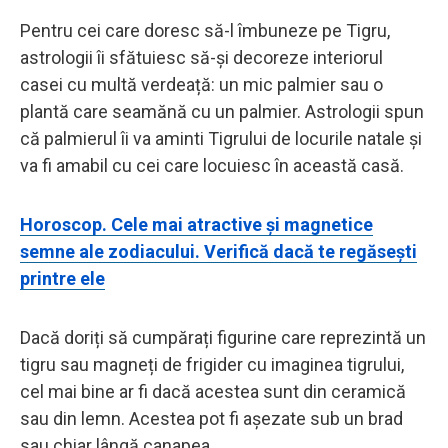
Pentru cei care doresc să-l îmbuneze pe Tigru,
astrologii îi sfătuiesc să-și decoreze interiorul
casei cu multă verdeață: un mic palmier sau o
plantă care seamănă cu un palmier. Astrologii spun
că palmierul îi va aminti Tigrului de locurile natale și
va fi amabil cu cei care locuiesc în această casă.
Horoscop. Cele mai atractive și magnetice
semne ale zodiacului. Verifică dacă te regăsești
printre ele
Dacă doriți să cumpărați figurine care reprezintă un
tigru sau magneți de frigider cu imaginea tigrului,
cel mai bine ar fi dacă acestea sunt din ceramică
sau din lemn. Acestea pot fi așezate sub un brad
sau chiar lângă canapea.