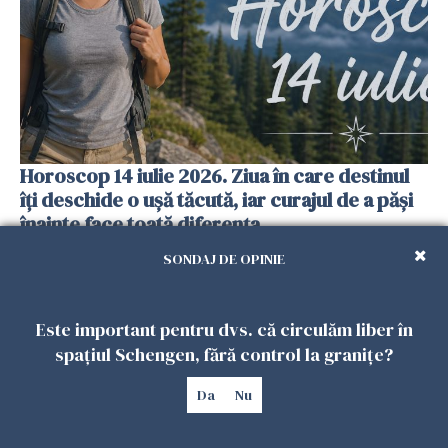
Horoscop 14 iulie 2026. Ziua în care destinul
îți deschide o ușă tăcută, iar curajul de a păși
înainte face toată diferența
13 IULIE 2026
SONDAJ DE OPINIE
Este important pentru dvs. că circulăm liber în
spațiul Schengen, fără control la granițe?
Da
Nu