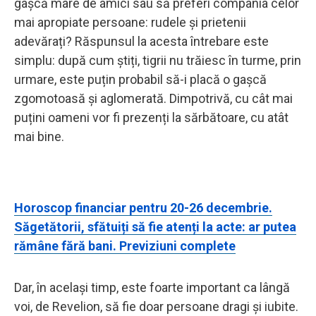
gașcă mare de amici sau să preferi compania celor
mai apropiate persoane: rudele și prietenii
adevărați? Răspunsul la acesta întrebare este
simplu: după cum știți, tigrii nu trăiesc în turme, prin
urmare, este puțin probabil să-i placă o gașcă
zgomotoasă și aglomerată. Dimpotrivă, cu cât mai
puțini oameni vor fi prezenți la sărbătoare, cu atât
mai bine.
Horoscop financiar pentru 20-26 decembrie.
Săgetătorii, sfătuiți să fie atenți la acte: ar putea
rămâne fără bani. Previziuni complete
Dar, în același timp, este foarte important ca lângă
voi, de Revelion, să fie doar persoane dragi și iubite.