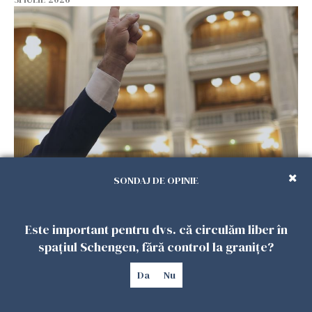
Senatul a aprobat acordul SAFE
SONDAJ DE OPINIE
30 IULIE 2026
Este important pentru dvs. că circulăm liber în
spațiul Schengen, fără control la granițe?
Da
Nu