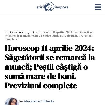
StiriDiaspora
›
Știri
›
Horoscop 11 aprilie 2024: Săgetătorii se
remarcă la muncă; Peștii câștigă o sumă mare de bani. Previziuni
complete
Horoscop 11 aprilie 2024:
Săgetătorii se remarcă la
muncă; Peștii câștigă o
sumă mare de bani.
Previziuni complete
De
Alexandra Curtache