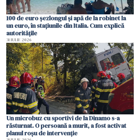
100 de euro șezlongul și apă de la robinet la
un euro, în stațiunile din Italia. Cum explică
autoritățile
31 IULIE 2026
Un microbuz cu sportivi de la Dinamo s-a
răsturnat. O persoană a murit, a fost activat
planul roșu de intervenție
31 IULIE 2026