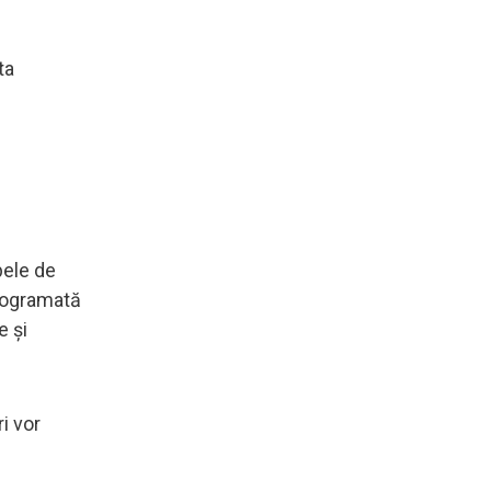
ta
pele de
programată
e și
i vor