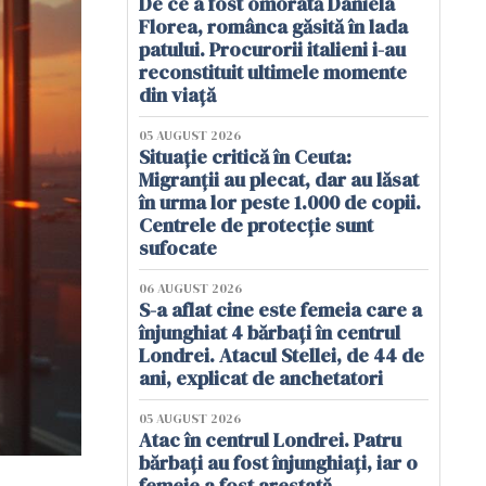
De ce a fost omorâtă Daniela
Florea, românca găsită în lada
patului. Procurorii italieni i-au
reconstituit ultimele momente
din viață
05 AUGUST 2026
Situație critică în Ceuta:
Migranții au plecat, dar au lăsat
în urma lor peste 1.000 de copii.
Centrele de protecție sunt
sufocate
06 AUGUST 2026
S-a aflat cine este femeia care a
înjunghiat 4 bărbați în centrul
Londrei. Atacul Stellei, de 44 de
ani, explicat de anchetatori
05 AUGUST 2026
Atac în centrul Londrei. Patru
bărbați au fost înjunghiați, iar o
femeie a fost arestată