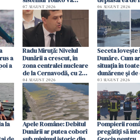
începe la 1 octombrie
07 AUGUST 2026
06 AUGUST 2026
ă
a
Radu Miruţă: Nivelul
Seceta lovește 
rus a
Dunării a crescut, în
Dunăre. Cum ar
poi a
zona centralei nucleare
situația în toate
de la Cernavodă, cu 2
dunărene și de
cm faţă de ziua trecută
România resim
04 AUGUST 2026
03 AUGUST 2026
efectele, deși a
în iulie
a la
Apele Române: Debitul
Pompierii româ
Dunării ar putea coborî
pregătiţi să int
aj de
sub minimul istoric din
Grecia pentru