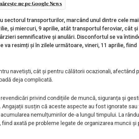
ărește-ne pe Google News
 sectorul transporturilor, marcând unul dintre cele mai
lie, și miercuri, 9 aprilie, atât transportul feroviar, cât și
ârzieri semnificative și anulări. Disconfortul se va întind
a resimți și în zilele următoare, vineri, 11 aprilie, fiind
tru navetiști, cât și pentru călătorii ocazionali, afectând p
ioadă deja complicată.
 revendicări privind condițiile de muncă, siguranța și ges
 Angajații susțin că aceste aspecte au fost ignorate sau 
a acumularea nemulțumirilor de-a lungul timpului. La rându
re, fiind axată pe probleme legate de organizarea muncii și