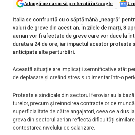
Adaugă-ne ca sursă preferată în Google
Urm
Italia se confruntă cu o săptămână „neagră” pentru
valuri de greve din acest an. În zilele de marți, 8 apri
aerian vor fi afectate de greve care vor duce la înt
durata a 24 de ore, iar impactul acestor proteste se v
anticipate alte perturbări.
Această situație are implicații semnificative atât pen
de deplasare și creând stres suplimentar într-o per
Protestele sindicale din sectorul feroviar au la bază
turelor, precum și reînnoirea contractelor de muncă.
superficialitate de către angajatori, ceea ce a dus l
greva din sectorul aerian reflectă dificultăți simila
contestarea nivelului de salarizare.