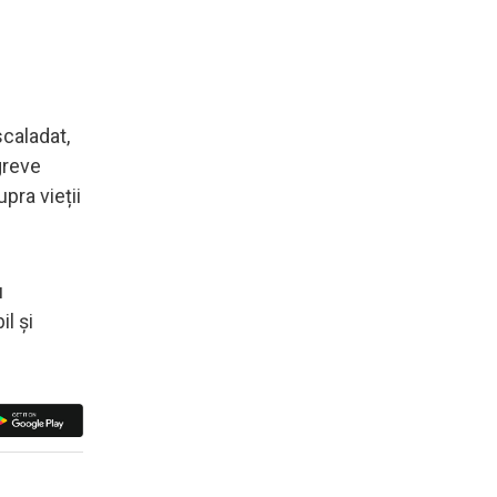
scaladat,
greve
upra vieții
u
l și