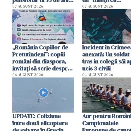
Poliția l-a identificat
platforme": "Mi-au
07 AUGUST 2026
07 AUGUST 2026
cerut 1200 lei să m
tracteze"
„România Copiilor de
Incident în Crimee
Pretutindeni”: copiii
anexată: Un soldat 
români din diaspora,
tras în colegii săi a
invitați să scrie despre
ucis 3 civili
România într-un volum
06 AUGUST 2026
04 AUGUST 2026
special
UPDATE: Coliziune
Aur pentru Români
între două elicoptere
Campionatele
de salvare în Grecia.
Europene de canot