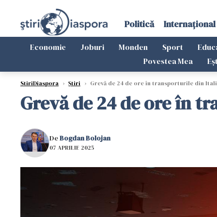
Politică
Internațional
Economie
Joburi
Monden
Sport
Educ
Povestea Mea
Eș
StiriDiaspora
›
Știri
›
Grevă de 24 de ore în transporturile din Itali
Grevă de 24 de ore în tra
De
Bogdan Bolojan
07 APRILIE 2025