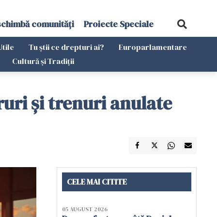
schimbă comunități
Proiecte Speciale
Utile
Tu știi ce drepturi ai?
Europarlamentare
Cultură și Tradiții
ruri și trenuri anulate
CELE MAI CITITE
05 AUGUST 2026