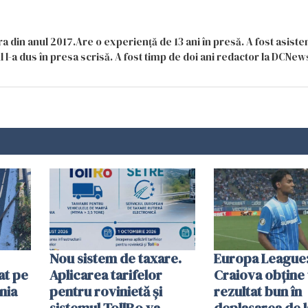
a din anul 2017.Are o experiență de 13 ani în presă. A fost asiste
 l-a dus în presa scrisă. A fost timp de doi ani redactor la DCNews
Nou sistem de taxare.
Europa League:
at pe
Aplicarea tarifelor
Craiova obține
nia
pentru rovinietă şi
rezultat bun în
sistemul TollRo va
deplasarea de 