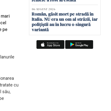
06 AUGUST 2026
Român, găsit mort pe stradă în
 mari
Italia. NU era un om al străzii, iar
 cel
polițiștii au în lucru o singură
variantă
e pe
lanurile
tionarea
tratate cu
l său,
 pe