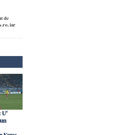
nt de
.ro, iar
 U'
 un
la Kups