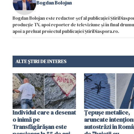
Bogdan Bolojan
Bogdan Bolojan este redactor-șef al publicației ȘtiriDiaspor
producție TV, apoi reporter de televiziune și în final drumul
apoi a preluat proiectul publicației ȘtiriDiaspora.ro.
ALTE ȘTIRI DE INTERES
Individul care a desenat
Țepușe metalice,
o inimă pe
aruncate intențion
Transfăgărășan este
autostrăzi în Româ
pensionar la 55 de ani.
de "baieții cu