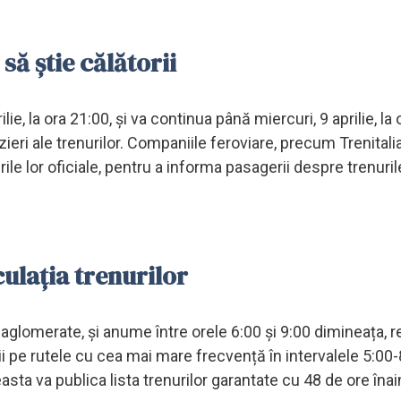
să știe călătorii
ie, la ora 21:00, și va continua până miercuri, 9 aprilie, la 
zieri ale trenurilor. Companiile feroviare, precum Trenitalia
rile lor oficiale, pentru a informa pasagerii despre trenuril
culația trenurilor
 aglomerate, și anume între orele 6:00 și 9:00 dimineața, 
ii pe rutele cu cea mai mare frecvență în intervalele 5:00-
sta va publica lista trenurilor garantate cu 48 de ore îna