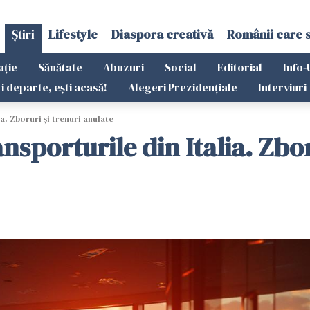
Știri
Lifestyle
Diaspora creativă
Românii care 
ație
Sănătate
Abuzuri
Social
Editorial
Info-
ti departe, ești acasă!
Alegeri Prezidențiale
Interviuri
a. Zboruri și trenuri anulate
nsporturile din Italia. Zbo