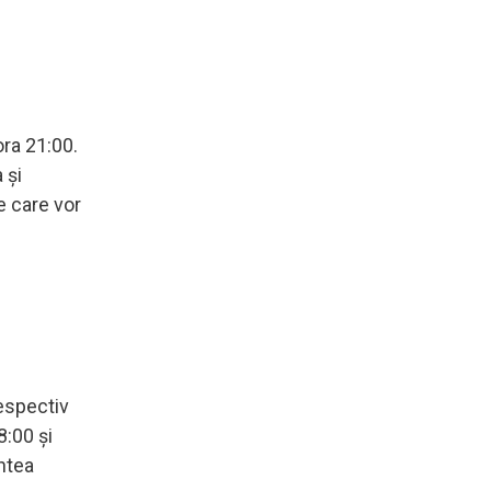
ora 21:00.
 și
e care vor
respectiv
8:00 și
intea