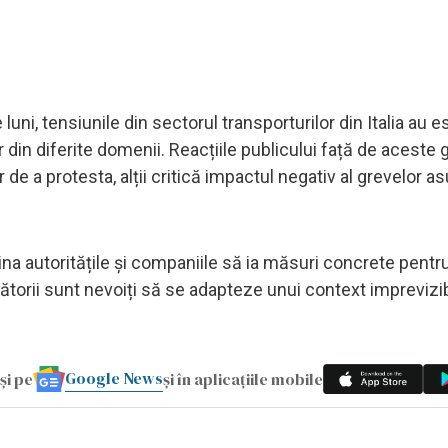
ni, tensiunile din sectorul transporturilor din Italia au e
 din diferite domenii. Reacțiile publicului față de aceste 
 de a protesta, alții critică impactul negativ al grevelor as
 autoritățile și companiile să ia măsuri concrete pentr
lătorii sunt nevoiți să se adapteze unui context imprevizibi
Google News
și pe
și în aplicațiile mobile