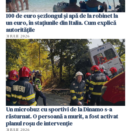
100 de euro șezlongul și apă de la robinet la
un euro, în stațiunile din Italia. Cum explică
autoritățile
31 IULIE 2026
Un microbuz cu sportivi de la Dinamo s-a
răsturnat. O persoană a murit, a fost activat
planul roșu de intervenție
31 IULIE 2026