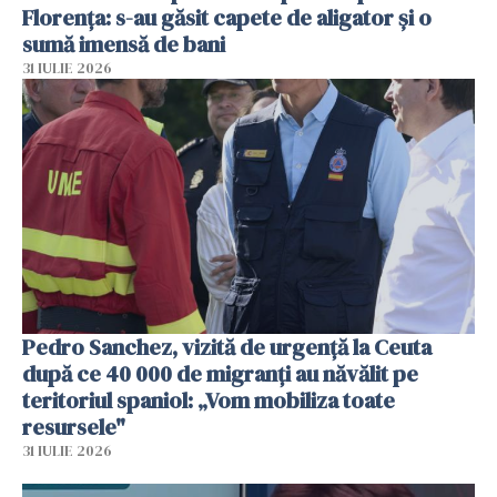
Florența: s-au găsit capete de aligator și o
sumă imensă de bani
31 IULIE 2026
Pedro Sanchez, vizită de urgență la Ceuta
după ce 40 000 de migranți au năvălit pe
teritoriul spaniol: „Vom mobiliza toate
resursele"
31 IULIE 2026