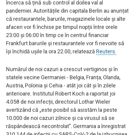
încerca să țină sub control al doilea val al
pandemiei. Autoritățile din capitala Berlin au anunțat
că restaurantele, barurile, magazinele locale și alte
afaceri vor fi închise pe timpul nopții între orele
23:00 și 06:00 în timp ce în centrul financiar
Frankfurt barurile și restaurantele vor fi nevoite să
își închidă ușile la ora 22.00, relatează
Reuters.
Numărul de noi cazuri a crescut vertiginos și în
statele vecine Germaniei - Belgia, Franța, Olanda,
Austria, Polonia și Cehia - atât joi cât și în zilele
anterioare. Institutul Robert Koch a raportat joi
4.058 de noi infecții, directorul Lothar Wieler
avertizând că „este posibil să asistăm la peste
10.000 de noi cazuri zilnice și ca virusul să se
răspândească necontrolat”. Germania a înregistrat
310.144 de infecții cu SARS-CoV-2 de la izbucnirea