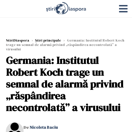
StiriDiaspora
›
Știri principale
›
Germania: Institutul Robert Koch
trage un semnal de alarmă privind „răspândirea necontrolată” a
virusului
Germania: Institutul
Robert Koch trage un
semnal de alarmă privind
„răspândirea
necontrolată” a virusului
De
Nicoleta Baciu