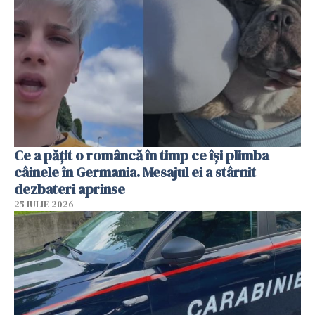
Ce a pățit o româncă în timp ce își plimba
câinele în Germania. Mesajul ei a stârnit
dezbateri aprinse
25 IULIE 2026