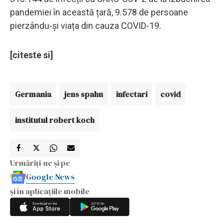
pandemiei în această țară, 9.578 de persoane
pierzându-și viața din cauza COVID-19.
[citeste si]
Germania
jens spahn
infectari
covid
institutul robert koch
Urmăriți-ne și pe
Google News
și în aplicațiile mobile