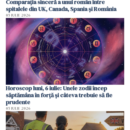
Comparația sinceră a unui român între
spitalele din UK, Canada, Spania și România
05 IULIE 2026
Horoscop luni, 6 iulie: Unele zodii încep
săptămâna în forță și câteva trebuie să fie
prudente
05 IULIE 2026