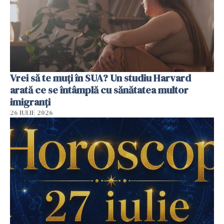
Vrei să te muți în SUA? Un studiu Harvard
arată ce se întâmplă cu sănătatea multor
imigranți
26 IULIE 2026