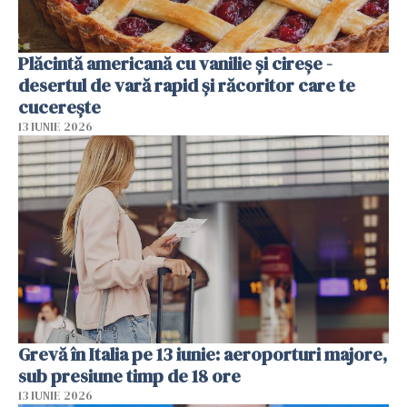
Plăcintă americană cu vanilie și cireșe -
desertul de vară rapid și răcoritor care te
cucerește
13 IUNIE 2026
Grevă în Italia pe 13 iunie: aeroporturi majore,
sub presiune timp de 18 ore
13 IUNIE 2026