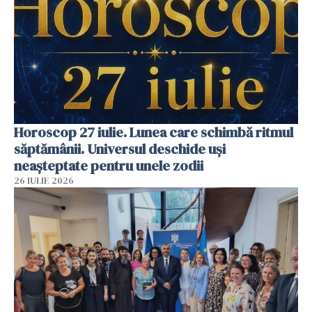
Horoscop 27 iulie. Lunea care schimbă ritmul
săptămânii. Universul deschide uși
neașteptate pentru unele zodii
26 IULIE 2026