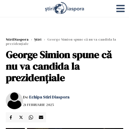
StiriDiaspora
›
Știri
›
George Simion spune că nu va candida la
prezidenţiale
George Simion spune că
nu va candida la
prezidenţiale
De
Echipa Stiri Diaspora
21 FEBRUARIE 2025