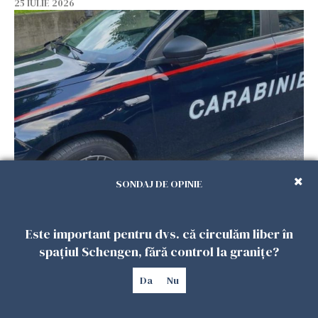
25 IULIE 2026
Româncă din Italia, acuzată că și-a lăsat copiii
SONDAJ DE OPINIE
singuri în casă pentru a merge la mall. Vecinii
au dat alarma
25 IULIE 2026
Este important pentru dvs. că circulăm liber în
spațiul Schengen, fără control la granițe?
Da
Nu