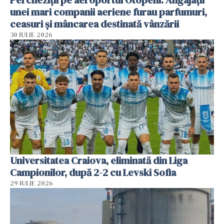
Percheziții pe aeroportul Otopeni. Angajații
unei mari companii aeriene furau parfumuri,
ceasuri și mâncarea destinată vânzării
30 IULIE 2026
Universitatea Craiova, eliminată din Liga
Campionilor, după 2-2 cu Levski Sofia
29 IULIE 2026