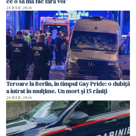
ce o să mă fac fără voi”
26 IULIE 2026
Teroare la Berlin, în timpul Gay Pride: o dubiță
a intrat în mulțime. Un mort și 15 răniți
26 IULIE 2026