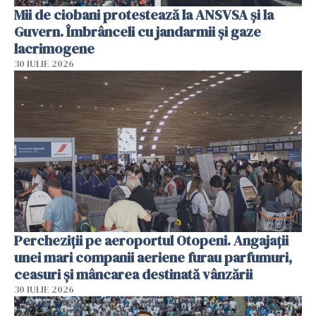
Mii de ciobani protestează la ANSVSA și la
Guvern. Îmbrânceli cu jandarmii și gaze
lacrimogene
30 IULIE 2026
Percheziții pe aeroportul Otopeni. Angajații
unei mari companii aeriene furau parfumuri,
ceasuri și mâncarea destinată vânzării
30 IULIE 2026