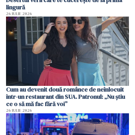
Desertul verii care te cucerește de la prima
lingură
26 IULIE 2026
Cum au devenit două românce de neînlocuit
într-un restaurant din SUA. Patronul: „Nu știu
ce o să mă fac fără voi”
26 IULIE 2026