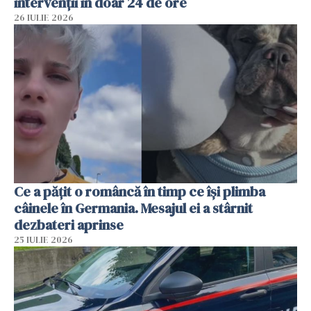
intervenții în doar 24 de ore
26 IULIE 2026
Ce a pățit o româncă în timp ce își plimba
câinele în Germania. Mesajul ei a stârnit
dezbateri aprinse
25 IULIE 2026