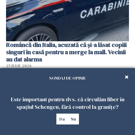
Româncă din Italia, acuzată că și-a lăsat copiii
singuri în casă pentru a merge la mall. Vecinii
au dat alarma
25 IULIE 2026
SONDAJ DE OPINIE
Este important pentru dvs. că circulăm liber în
spațiul Schengen, fără control la granițe?
Da
Nu