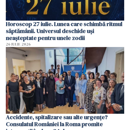
Horoscop 27 iulie. Lunea care schimbă ritmul
săptămânii. Universul deschide uși
neașteptate pentru unele zodii
26 IULIE 2026
Accidente, spitalizare sau alte urgențe?
Consulatul României la Roma promite