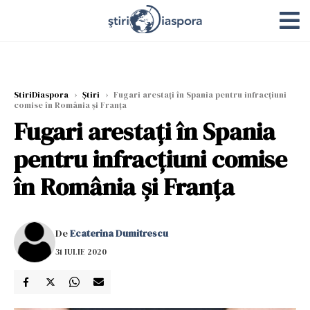
StiriDiaspora
›
Știri
›
Fugari arestați în Spania pentru infracțiuni
comise în România și Franța
Fugari arestați în Spania
pentru infracțiuni comise
în România și Franța
De
Ecaterina Dumitrescu
31 IULIE 2020