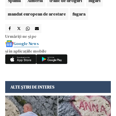
Spania
Almeria
trafic de droguri
fugari
mandat european de arestare
fugara
Urmăriți-ne și pe
Google News
și în aplicațiile mobile
ALTE ȘTIRI DE INTERES