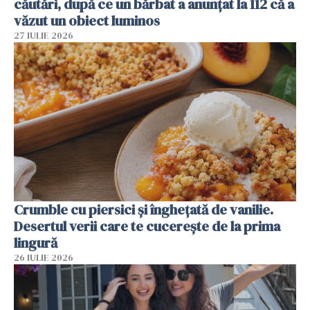
căutări, după ce un bărbat a anunțat la 112 că a
văzut un obiect luminos
27 IULIE 2026
Crumble cu piersici și înghețată de vanilie.
Desertul verii care te cucerește de la prima
lingură
26 IULIE 2026