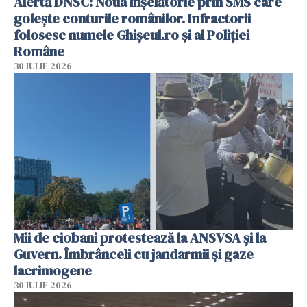
Alertă DNSC: Noua înșelătorie prin SMS care
golește conturile românilor. Infractorii
folosesc numele Ghișeul.ro și al Poliției
Române
30 IULIE 2026
Mii de ciobani protestează la ANSVSA și la
Guvern. Îmbrânceli cu jandarmii și gaze
lacrimogene
30 IULIE 2026