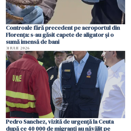
Controale fără precedent pe aeroportul din
Florența: s-au găsit capete de aligator și o
sumă imensă de bani
31 IULIE 2026
Pedro Sanchez, vizită de urgență la Ceuta
după ce 40 000 de migranți au năvălit pe