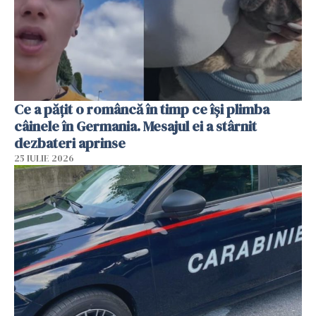
Ce a pățit o româncă în timp ce își plimba
câinele în Germania. Mesajul ei a stârnit
dezbateri aprinse
25 IULIE 2026