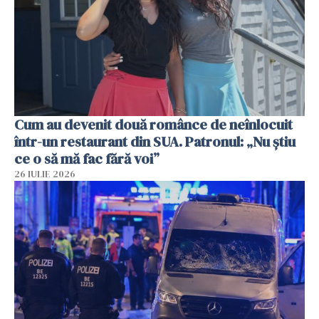
Cum au devenit două românce de neînlocuit
într-un restaurant din SUA. Patronul: „Nu știu
ce o să mă fac fără voi”
26 IULIE 2026