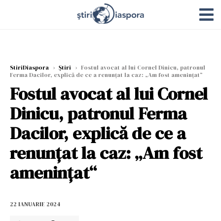
StiriDiaspora
›
Știri
›
Fostul avocat al lui Cornel Dinicu, patronul
Ferma Dacilor, explică de ce a renunțat la caz: „Am fost amenințat“
Fostul avocat al lui Cornel
Dinicu, patronul Ferma
Dacilor, explică de ce a
renunțat la caz: „Am fost
amenințat“
22 IANUARIE 2024