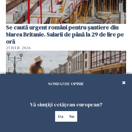
Se caută urgent români pentru șantiere din
Marea Britanie. Salarii de până la 29 de lire pe
oră
25 IULIE 2026
SONDAJ DE OPINIE
Vă simțiți cetățean european?
Da
Nu
Haos pe calea ferată în Italia! Timp de
aproape patru zile, trenurile spre Roma și