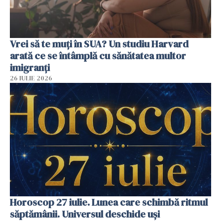
Vrei să te muți în SUA? Un studiu Harvard
arată ce se întâmplă cu sănătatea multor
imigranți
26 IULIE 2026
Horoscop 27 iulie. Lunea care schimbă ritmul
săptămânii. Universul deschide uși