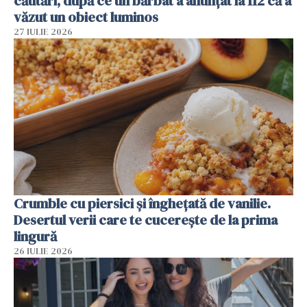
căutări, după ce un bărbat a anunțat la 112 că a
văzut un obiect luminos
27 IULIE 2026
Crumble cu piersici și înghețată de vanilie.
Desertul verii care te cucerește de la prima
lingură
26 IULIE 2026