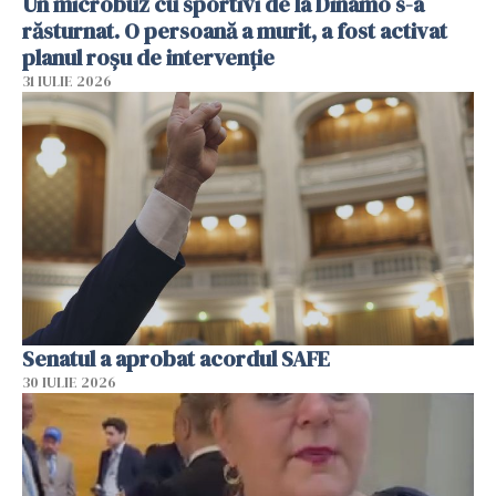
Un microbuz cu sportivi de la Dinamo s-a
răsturnat. O persoană a murit, a fost activat
planul roșu de intervenție
31 IULIE 2026
Senatul a aprobat acordul SAFE
30 IULIE 2026