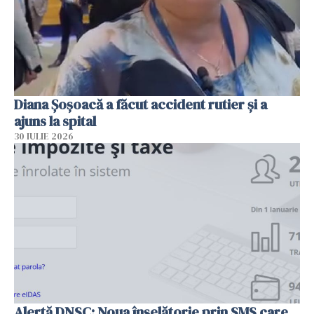
Diana Șoșoacă a făcut accident rutier și a
ajuns la spital
30 IULIE 2026
Alertă DNSC: Noua înșelătorie prin SMS care