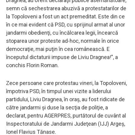
Dragnea, au oferit declaraţii publice asemănătoare,
semn că sechestrarea abuzivă a protestatarilor de
la Topoloveni a fost un act premeditat. Este din ce
în ce mai evident că PSD, cu sprijinul armat al unor
jandarmi obedienţi, cu încălcarea legii, încearcă
stoparea unor proteste ad-hoc, normale în orice
democraţie, mai puţin în cea românească. E
începutul dictaturii impuse de Liviu Dragnea!", a
conchis Florin Roman.
Zece persoane care protestau vineri, la Topoloveni,
împotriva PSD, în timpul unei vizite a liderului
partidului, Liviu Dragnea, în oraş, au fost ridicate de
către jandarmi şi duse la secţia de poliţie, a
declarat, pentru AGERPRES, purtătorul de cuvânt al
Inspectoratului de Jandarmi Judeţean (IJJ) Argeş,
Ionel Flavius Tănase.