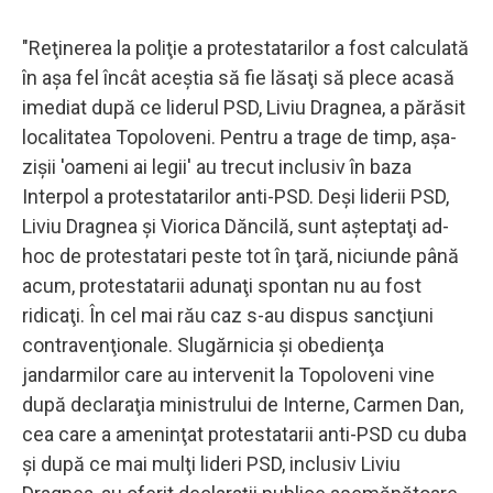
"Reţinerea la poliţie a protestatarilor a fost calculată
în aşa fel încât aceştia să fie lăsaţi să plece acasă
imediat după ce liderul PSD, Liviu Dragnea, a părăsit
localitatea Topoloveni. Pentru a trage de timp, aşa-
zişii 'oameni ai legii' au trecut inclusiv în baza
Interpol a protestatarilor anti-PSD. Deşi liderii PSD,
Liviu Dragnea şi Viorica Dăncilă, sunt aşteptaţi ad-
hoc de protestatari peste tot în ţară, niciunde până
acum, protestatarii adunaţi spontan nu au fost
ridicaţi. În cel mai rău caz s-au dispus sancţiuni
contravenţionale. Slugărnicia şi obedienţa
jandarmilor care au intervenit la Topoloveni vine
după declaraţia ministrului de Interne, Carmen Dan,
cea care a ameninţat protestatarii anti-PSD cu duba
şi după ce mai mulţi lideri PSD, inclusiv Liviu