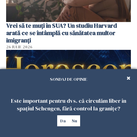
Vrei să te muți în SUA? Un studiu Harvard
arată ce se întâmplă cu sănătatea multor
imigranți
26 IULIE 2026
SONDAJ DE OPINIE
Este important pentru dvs. că circulăm liber în
spațiul Schengen, fără control la granițe?
Da
Nu
Horoscop 27 iulie. Lunea care schimbă ritmul
săptămânii. Universul deschide uși