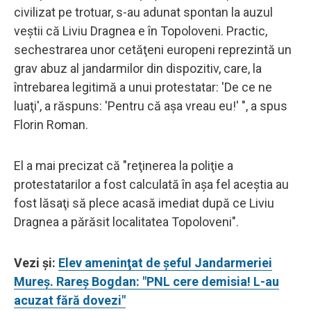
civilizat pe trotuar, s-au adunat spontan la auzul
veştii că Liviu Dragnea e în Topoloveni. Practic,
sechestrarea unor cetăţeni europeni reprezintă un
grav abuz al jandarmilor din dispozitiv, care, la
întrebarea legitimă a unui protestatar: 'De ce ne
luaţi', a răspuns: 'Pentru că aşa vreau eu!' ", a spus
Florin Roman.
El a mai precizat că "reţinerea la poliţie a
protestatarilor a fost calculată în aşa fel aceştia au
fost lăsaţi să plece acasă imediat după ce Liviu
Dragnea a părăsit localitatea Topoloveni".
Vezi și:
Elev ameninţat de şeful Jandarmeriei
Mureş. Rareş Bogdan: "PNL cere demisia! L-au
acuzat fără dovezi"