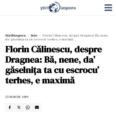
StiriDiaspora
›
Știri
›
Florin Călinescu, despre Dragnea: Bă, nene,
da’ găselnița ta cu escrocu’ terhes, e maximă
Florin Călinescu, despre
Dragnea: Bă, nene, da’
găselnița ta cu escrocu’
terhes, e maximă
25 MARTIE 2019