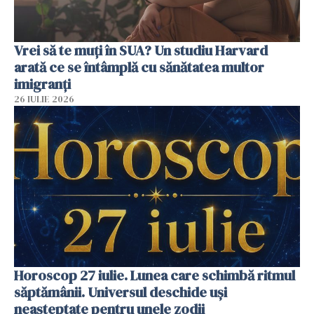
Vrei să te muți în SUA? Un studiu Harvard
arată ce se întâmplă cu sănătatea multor
imigranți
26 IULIE 2026
Horoscop 27 iulie. Lunea care schimbă ritmul
săptămânii. Universul deschide uși
neașteptate pentru unele zodii