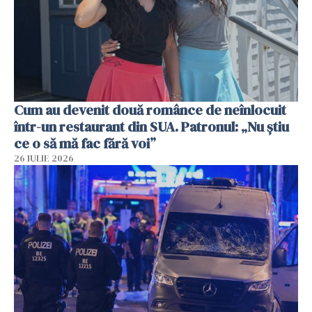
Cum au devenit două românce de neînlocuit
într-un restaurant din SUA. Patronul: „Nu știu
ce o să mă fac fără voi”
26 IULIE 2026