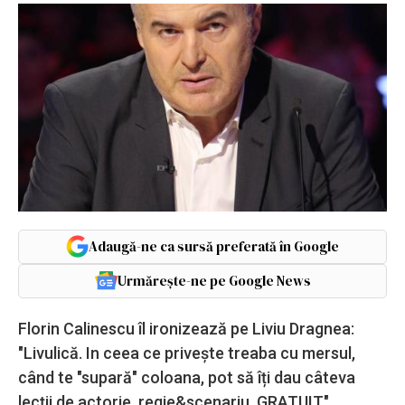
Adaugă-ne ca sursă preferată în Google
Urmărește-ne pe Google News
Florin Calinescu îl ironizează pe Liviu Dragnea:
"Livulică. In ceea ce privește treaba cu mersul,
când te "supară" coloana, pot să îți dau câteva
lecții de actorie, regie&scenariu. GRATUIT."