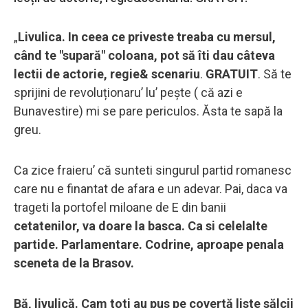
„
Livulica. In ceea ce priveste treaba cu mersul,
când te "supară" coloana, pot să îti dau câteva
lectii de actorie, regie& scenariu
.
GRATUIT
. Să te
sprijini de revoluționaru’ lu’ pește ( că azi e
Bunavestire) mi se pare periculos. Ăsta te sapă la
greu.
Ca zice fraieru’ că sunteti singurul partid romanesc
care nu e finantat de afara e un adevar. Pai, daca va
trageti la portofel miloane de E din banii
cetatenilor, va doare la basca. Ca si celelalte
partide. Parlamentare. Codrine, aproape penala
sceneta de la Brasov.
Bă, livulică. Cam toti au pus pe covertă liste sălcii