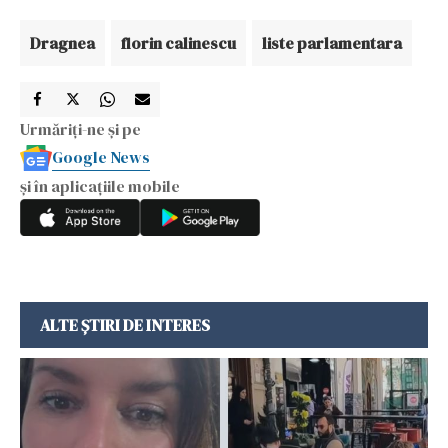
Dragnea
florin calinescu
liste parlamentara
Urmăriți-ne și pe
Google News
și în aplicațiile mobile
ALTE ȘTIRI DE INTERES