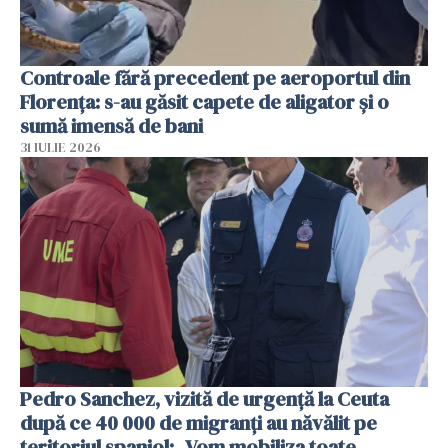
Controale fără precedent pe aeroportul din
Florența: s-au găsit capete de aligator și o
sumă imensă de bani
31 IULIE 2026
Pedro Sanchez, vizită de urgență la Ceuta
după ce 40 000 de migranți au năvălit pe
teritoriul spaniol: „Vom mobiliza toate