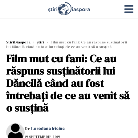
StiriDiaspora
›
Știri
›
Film mut cu fani: Ce au răspuns susținătorii
lui Dăncilă când au fost întrebați de ce au venit să o susțină
Film mut cu fani: Ce au
răspuns susținătorii lui
Dăncilă când au fost
întrebați de ce au venit să
o susțină
De
Loredana Iriciuc
19 SEPTEMBRIE 2019