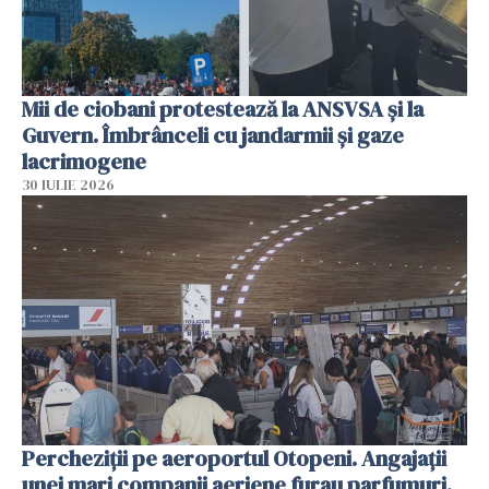
Mii de ciobani protestează la ANSVSA și la
Guvern. Îmbrânceli cu jandarmii și gaze
lacrimogene
30 IULIE 2026
Percheziții pe aeroportul Otopeni. Angajații
unei mari companii aeriene furau parfumuri,