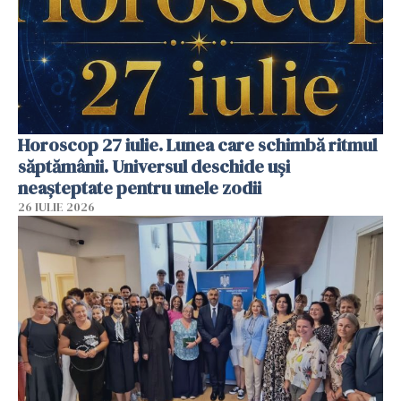
Horoscop 27 iulie. Lunea care schimbă ritmul
săptămânii. Universul deschide uși
neașteptate pentru unele zodii
26 IULIE 2026