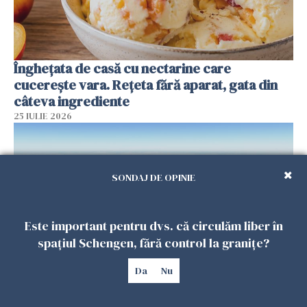
Înghețata de casă cu nectarine care
cucerește vara. Rețeta fără aparat, gata din
câteva ingrediente
25 IULIE 2026
SONDAJ DE OPINIE
Este important pentru dvs. că circulăm liber în
spațiul Schengen, fără control la granițe?
Da
Nu
Încă o dronă a fost doborâtă de un F-16
românesc după ce a intrat ilegal în spațiul