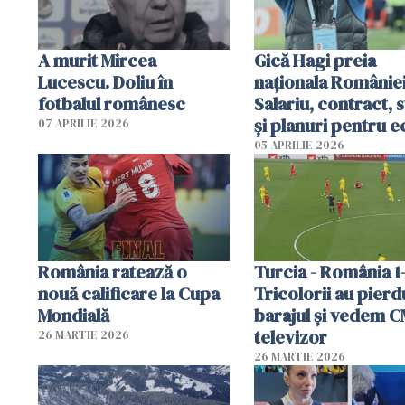
A murit Mircea
Gică Hagi preia
Lucescu. Doliu în
naționala României
fotbalul românesc
Salariu, contract, s
și planuri pentru e
07 APRILIE 2026
05 APRILIE 2026
România ratează o
Turcia - România 1
nouă calificare la Cupa
Tricolorii au pierd
Mondială
barajul și vedem C
televizor
26 MARTIE 2026
26 MARTIE 2026