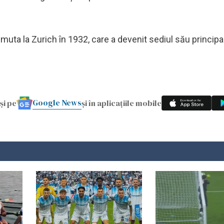
se muta la Zurich în 1932, care a devenit sediul său principa
Google News
și pe
și în aplicațiile mobile