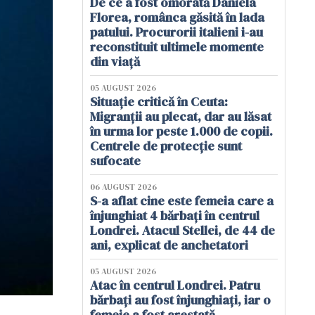
De ce a fost omorâtă Daniela
Florea, românca găsită în lada
patului. Procurorii italieni i-au
reconstituit ultimele momente
din viață
05 AUGUST 2026
Situație critică în Ceuta:
Migranții au plecat, dar au lăsat
în urma lor peste 1.000 de copii.
Centrele de protecție sunt
sufocate
06 AUGUST 2026
S-a aflat cine este femeia care a
înjunghiat 4 bărbați în centrul
Londrei. Atacul Stellei, de 44 de
ani, explicat de anchetatori
05 AUGUST 2026
Atac în centrul Londrei. Patru
bărbați au fost înjunghiați, iar o
femeie a fost arestată