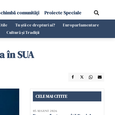
schimbă comunități
Proiecte Speciale
Utile
Tu știi ce drepturi ai?
Europarlamentare
Cultură și Tradiții
a în SUA
CELE MAI CITITE
05 AUGUST 2026