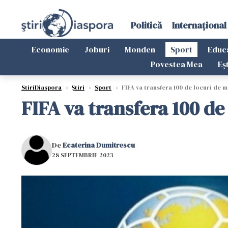
Politică
Internațional
Economie
Joburi
Monden
Sport
Educ
Povestea Mea
Eș
StiriDiaspora
›
Știri
›
Sport
›
FIFA va transfera 100 de locuri de 
FIFA va transfera 100 d
De
Ecaterina Dumitrescu
28 SEPTEMBRIE 2023