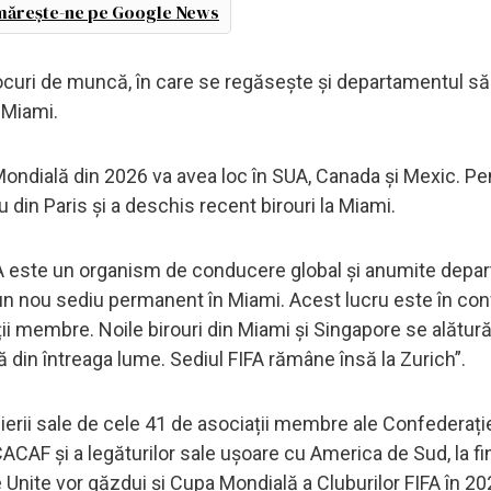
ărește-ne pe Google News
uri de muncă, în care se regăsește și departamentul său
a Miami.
Mondială din 2026 va avea loc în SUA, Canada și Mexic. Pe
u din Paris și a deschis recent birouri la Miami.
FIFA este un organism de conducere global și anumite dep
a un nou sediu permanent în Miami. Acest lucru este în co
ii membre. Noile birouri din Miami și Singapore se alătură 
lă din întreaga lume. Sediul FIFA rămâne însă la Zurich”.
pierii sale de cele 41 de asociații membre ale Confederați
ACAF și a legăturilor sale ușoare cu America de Sud, la fi
 Unite vor găzdui și Cupa Mondială a Cluburilor FIFA în 20