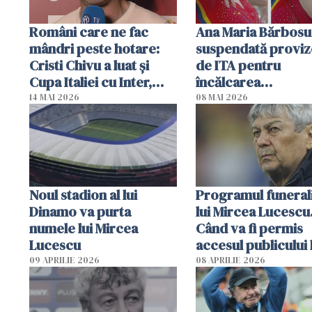
Români care ne fac
Ana Maria Bărbosu
mândri peste hotare:
suspendată proviz
Cristi Chivu a luat și
de ITA pentru
Cupa Italiei cu Inter,
încălcarea
după ce a câștigat
regulamentului
14 MAI 2026
08 MAI 2026
campionatul
antidoping
Noul stadion al lui
Programul funerali
Dinamo va purta
lui Mircea Lucescu
numele lui Mircea
Când va fi permis
Lucescu
accesul publicului 
09 APRILIE 2026
08 APRILIE 2026