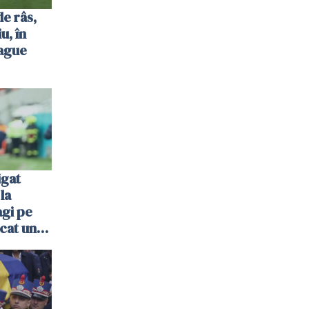
de râs,
u, în
ague
igat
la
agi pe
cat un