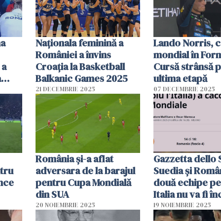
na
Naționala feminină a
Lando Norris, 
României a învins
mondial în Form
 a
Croația la Basketball
Cursă strânsă p
a
Balkanic Games 2025
ultima etapă
21 DECEMBRIE 2025
07 DECEMBRIE 2025
România și-a aflat
Gazzetta dello 
ntru
adversara de la barajul
Suedia şi Româ
nce
pentru Cupa Mondială
două echipe pe
din SUA
Italia nu va fi î
să le întâlneasc
20 NOIEMBRIE 2025
19 NOIEMBRIE 2025
barajul pentru