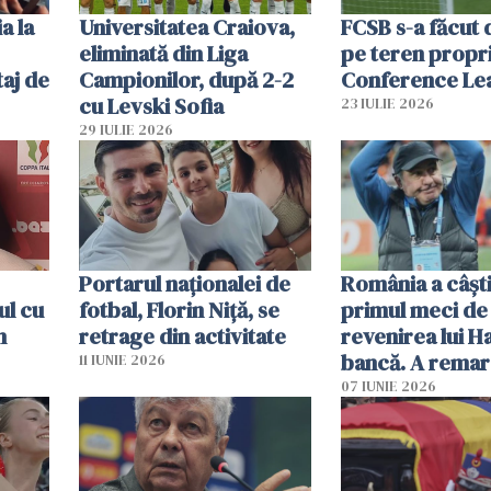
a la
Universitatea Craiova,
FCSB s-a făcut 
eliminată din Liga
pe teren propri
aj de
Campionilor, după 2-2
Conference Le
cu Levski Sofia
23 IULIE 2026
29 IULIE 2026
Portarul naționalei de
România a câșt
ul cu
fotbal, Florin Niță, se
primul meci de 
n
retrage din activitate
revenirea lui H
bancă. A remar
11 IUNIE 2026
jucător
07 IUNIE 2026