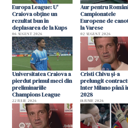
Europa League: U'
Aur pentru Români
Craiova obține un
Campionatele
rezultat bun în
Europene de canot
deplasarea de la Kups
la Varese
06 AUGUST 2026
02 AUGUST 2026
Universitatea Craiova a
Cristi Chivu şi-a
pierdut primul meci din
prelungit contract
preliminariile
Inter Milano până î
Champions League
2028
22 IULIE 2026
18 IUNIE 2026