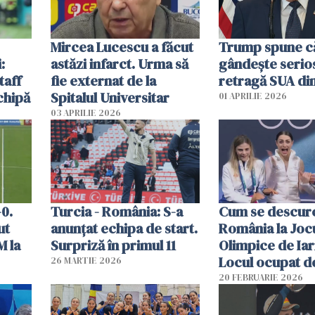
Mircea Lucescu a făcut
Trump spune c
:
astăzi infarct. Urma să
gândeşte serio
taff
fie externat de la
retragă SUA di
chipă
Spitalul Universitar
01 APRILIE 2026
03 APRILIE 2026
-0.
Turcia - România: S-a
Cum se descur
ut
anunțat echipa de start.
România la Joc
M la
Surpriză în primul 11
Olimpice de Iar
Locul ocupat de
26 MARTIE 2026
Sauter la patinaj
20 FEBRUARIE 2026