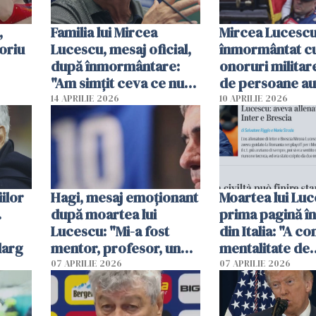
,
Familia lui Mircea
Mircea Lucescu
oriu
Lucescu, mesaj oficial,
înmormântat c
după înmormântare:
onoruri militar
"Am simțit ceva ce nu
de persoane au
credeam posibil"
participat la slu
14 APRILIE 2026
10 APRILIE 2026
Biserica Sfântu
Elefterie
ilor
Hagi, mesaj emoționant
Moartea lui Luc
.
după moartea lui
prima pagină în
Lucescu: "Mi-a fost
din Italia: "A co
larg
mentor, profesor, un
mentalitate de
om care a crezut în
învingător"
07 APRILIE 2026
07 APRILIE 2026
mine"