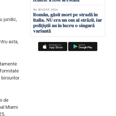
06 AUGUST 2026
Român, găsit mort pe stradă în
 juridic,
Italia. NU era un om al străzii, iar
polițiștii au în lucru o singură
variantă
ntru asta,
artamente
nformitate
birourilor
ei de
nal Miami
25,