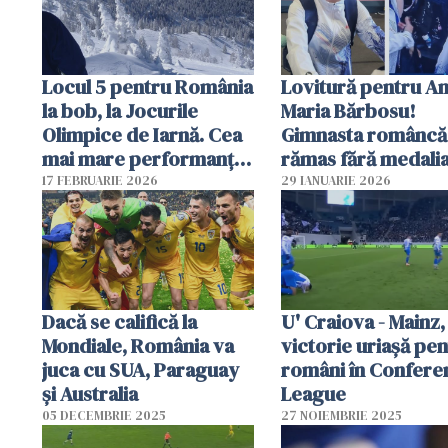
Locul 5 pentru România
Lovitură pentru A
la bob, la Jocurile
Maria Bărbosu!
Olimpice de Iarnă. Cea
Gimnasta româncă
mai mare performanță
rămas fără medali
din ultimii 34 de ani
olimpică
17 FEBRUARIE 2026
29 IANUARIE 2026
Dacă se califică la
U' Craiova - Mainz,
Mondiale, România va
victorie uriașă pe
juca cu SUA, Paraguay
români în Confere
şi Australia
League
05 DECEMBRIE 2025
27 NOIEMBRIE 2025