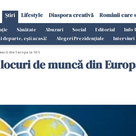
Știri
Lifestyle
Diaspora creativă
Românii care 
ație
Sănătate
Abuzuri
Social
Editorial
Info-
ti departe, ești acasă!
Alegeri Prezidențiale
Interviuri
muncă din Europa în SUA
e locuri de muncă din Europ