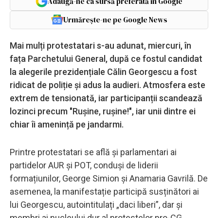
Adaugă-ne ca sursă preferată în Google
Urmărește-ne pe Google News
Mai mulți protestatari s-au adunat, miercuri, în
fața Parchetului General, după ce fostul candidat
la alegerile prezidențiale Călin Georgescu a fost
ridicat de poliție și adus la audieri. Atmosfera este
extrem de tensionată, iar participanții scandează
lozinci precum "Ruşine, ruşine!", iar unii dintre ei
chiar îi amenință pe jandarmi.
Printre protestatari se află și parlamentari ai
partidelor AUR și POT, conduși de liderii
formațiunilor, George Simion și Anamaria Gavrilă. De
asemenea, la manifestație participă susținători ai
lui Georgescu, autointitulați „daci liberi”, dar și
membri ai nucleului dur al protestelor pro-CG.