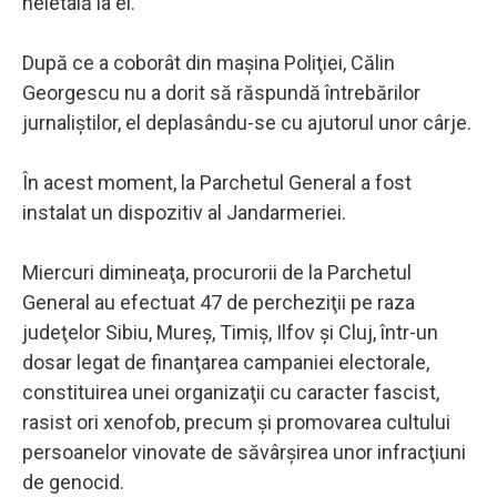
neletală la el.
După ce a coborât din maşina Poliţiei, Călin
Georgescu nu a dorit să răspundă întrebărilor
jurnaliştilor, el deplasându-se cu ajutorul unor cârje.
În acest moment, la Parchetul General a fost
instalat un dispozitiv al Jandarmeriei.
Miercuri dimineaţa, procurorii de la Parchetul
General au efectuat 47 de percheziţii pe raza
judeţelor Sibiu, Mureş, Timiş, Ilfov şi Cluj, într-un
dosar legat de finanţarea campaniei electorale,
constituirea unei organizaţii cu caracter fascist,
rasist ori xenofob, precum şi promovarea cultului
persoanelor vinovate de săvârşirea unor infracţiuni
de genocid.