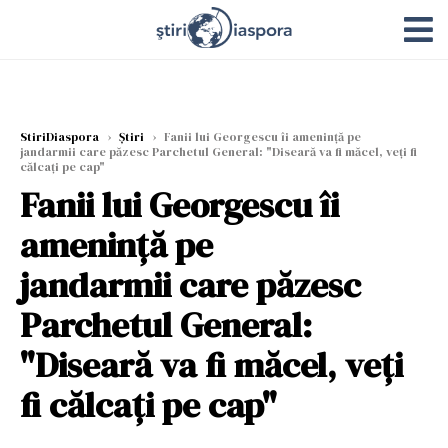
StiriDiaspora
›
Știri
›
Fanii lui Georgescu îi amenință pe
jandarmii care păzesc Parchetul General: "Diseară va fi măcel, veți fi
călcați pe cap"
Fanii lui Georgescu îi
amenință pe
jandarmii care păzesc
Parchetul General:
"Diseară va fi măcel, veți
fi călcați pe cap"