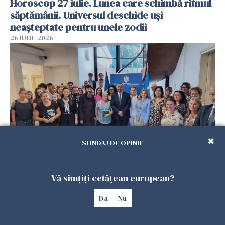
Horoscop 27 iulie. Lunea care schimbă ritmul
săptămânii. Universul deschide uși
neașteptate pentru unele zodii
26 IULIE 2026
SONDAJ DE OPINIE
Accidente, spitalizare sau alte urgențe?
Consulatul României la Roma promite
Vă simțiți cetățean european?
intervenții în doar 24 de ore
Da
Nu
26 IULIE 2026