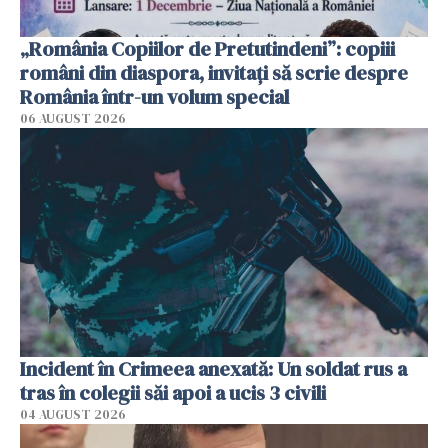
„România Copiilor de Pretutindeni”: copiii
români din diaspora, invitați să scrie despre
România într-un volum special
06 AUGUST 2026
Incident în Crimeea anexată: Un soldat rus a
tras în colegii săi apoi a ucis 3 civili
04 AUGUST 2026