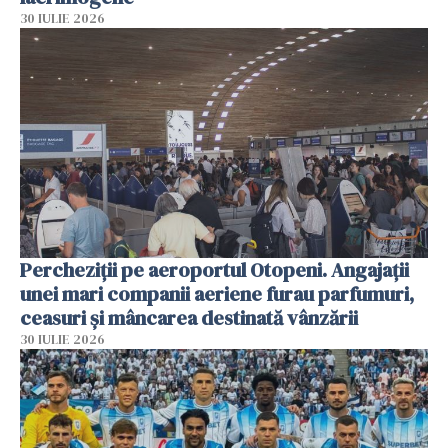
30 IULIE 2026
Percheziții pe aeroportul Otopeni. Angajații
unei mari companii aeriene furau parfumuri,
ceasuri și mâncarea destinată vânzării
30 IULIE 2026