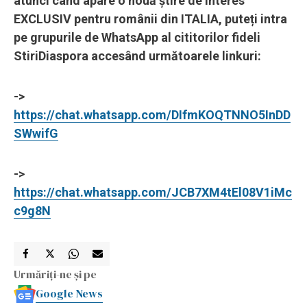
atunci când apare o nouă știre de interes
EXCLUSIV pentru românii din ITALIA, puteți intra
pe grupurile de WhatsApp al cititorilor fideli
StiriDiaspora accesând următoarele linkuri:
->
https://chat.whatsapp.com/DIfmKOQTNNO5InDD
SWwifG
->
https://chat.whatsapp.com/JCB7XM4tEl08V1iMc
c9g8N
Urmăriți-ne și pe
Google News