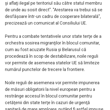
şi aflaţi ilegal pe teritoriul său către statul membru
de unde au sosit direct". "Arestarea va trebui să se
desfăşoare într-un cadru de cooperare bilaterală",
precizează un comunicat al Consiliului UE.
Pentru a combate tentativele unor state terţe de a
orchestra sosirea migranţilor în blocul comunitar,
cum au fost acuzate Rusia şi Belarusul că
procedează în scop de destabilizare, noile reguli
vor permite de asemenea statelor UE să limiteze
numărul punctelor de trecere la frontiere.
Noile reguli de asemenea vor permite impunerea
de măsuri obligatorii la nivel european pentru a
restrânge accesul în blocul comunitar pentru
cetăţenii din state terţe în cazuri de urgenţă
sanitară de mare amploare, putând fi astfel impuse