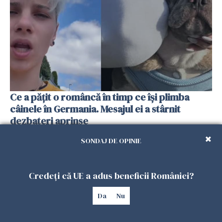
Ce a pățit o româncă în timp ce își plimba
câinele în Germania. Mesajul ei a stârnit
dezbateri aprinse
25 IULIE 2026
SONDAJ DE OPINIE
Credeți că UE a adus beneficii României?
Da
Nu