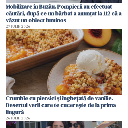
Mobilizare în Buzău. Pompierii au efectuat
căutări, după ce un bărbat a anunțat la 112 că a
văzut un obiect luminos
27 IULIE 2026
Crumble cu piersici și înghețată de vanilie.
Desertul verii care te cucerește de la prima
lingură
26 IULIE 2026