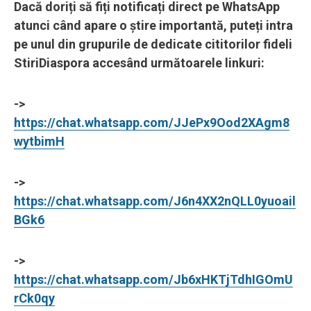
Dacă doriți să fiți notificați direct pe WhatsApp
atunci când apare o știre importantă, puteți intra
pe unul din grupurile de dedicate cititorilor fideli
StiriDiaspora accesând următoarele linkuri:
->
https://chat.whatsapp.com/JJePx9Ood2XAgm8
wytbimH
->
https://chat.whatsapp.com/J6n4XX2nQLL0yuoail
BGk6
->
https://chat.whatsapp.com/Jb6xHKTjTdhIGOmU
rCk0qy