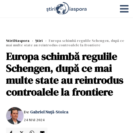
StiriDiaspora
›
Știri
›
Europa schimbă regulile Schengen, după ce
mai multe state au reintrodus controalele la frontiere
Europa schimbă regulile
Schengen, după ce mai
multe state au reintrodus
controalele la frontiere
De
Gabriel Nuță-Stoica
24 MAI 2024