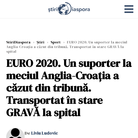
StiriDiaspora
›
Știri
›
Sport
›
EURO 2020. Un suporter la meciul
Anglia-Croația a căzut din tribună. Transportat în stare GRAVĂ la
spital
EURO 2020. Un suporter la
meciul Anglia-Croația a
căzut din tribună.
Transportat în stare
GRAVĂ la spital
De
Liviu Ludovic