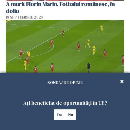
A murit Florin Marin. Fotbalul românesc, în
doliu
18 SEPTEMBRIE 2025
SONDAJ DE OPINIE
România - Canada, rezultat final la fotbal.
Naționala tricoloră, umilită pe Arena
Ați beneficiat de oportunități în UE?
Națională
05 SEPTEMBRIE 2025
Da
Nu