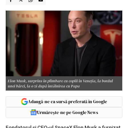
Elon Musk, surprins în plimbare cu copiii în Veneția, la bordul
unei bărci, la o zi după întâlnirea cu Papa
Adaugă-ne ca sursă preferată în Google
Urmărește-ne pe Google News
Fondatorul și CEO-ul SpaceX Elon Musk a furnizat