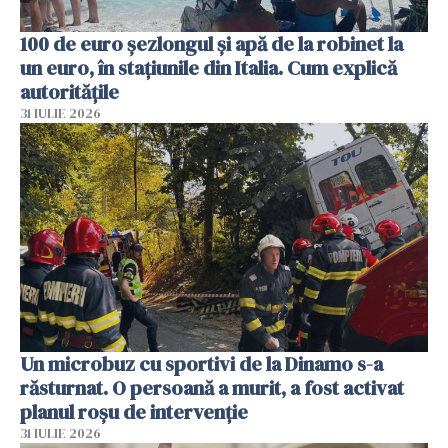
100 de euro șezlongul și apă de la robinet la
un euro, în stațiunile din Italia. Cum explică
autoritățile
31 IULIE 2026
Un microbuz cu sportivi de la Dinamo s-a
răsturnat. O persoană a murit, a fost activat
planul roșu de intervenție
31 IULIE 2026