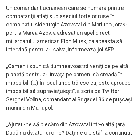
Un comandant ucrainean care se numără printre
combatanţii aflaţi sub asediul forţelor ruse în
combinatul siderurgic Azovstal din Mariupol, oraş-
port la Marea Azov, a adresat un apel direct
miliardarului american Elon Musk, ca aceasta să
intervină pentru a-i salva, informează joi AFP.
„Oamenii spun că dumneavoastră veniţi de pe altă
planetă pentru a-i învăţa pe oameni să creadă în
imposibil. (...) În locul unde trăiesc eu, este aproape
imposibil să supravieţuieşti”, a scris pe Twitter
Serghei Volîna, comandant al Brigadei 36 de puşcaşi
marini din Mariupol.
„Ajutaţi-ne să plecăm din Azovstal într-o altă ţară.
Dacă nu dv, atunci cine? Daţi-ne o pistă”, a continuat