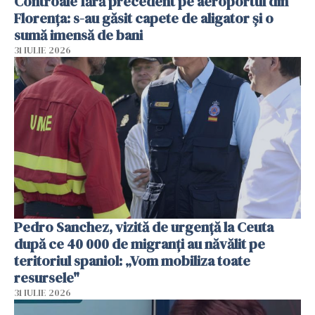
Controale fără precedent pe aeroportul din
Florența: s-au găsit capete de aligator și o
sumă imensă de bani
31 IULIE 2026
Pedro Sanchez, vizită de urgență la Ceuta
după ce 40 000 de migranți au năvălit pe
teritoriul spaniol: „Vom mobiliza toate
resursele"
31 IULIE 2026