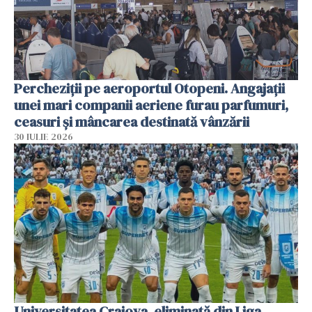
Percheziții pe aeroportul Otopeni. Angajații
unei mari companii aeriene furau parfumuri,
ceasuri și mâncarea destinată vânzării
30 IULIE 2026
Universitatea Craiova, eliminată din Liga