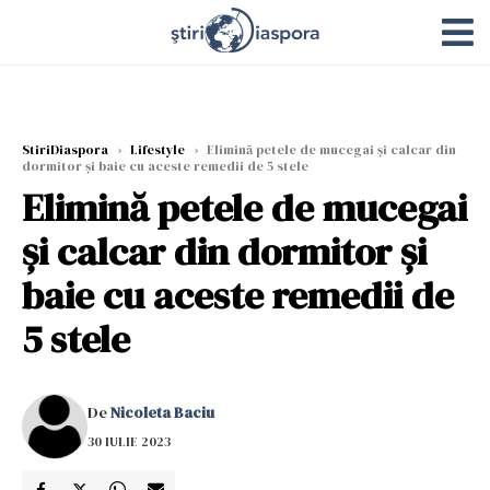
StiriDiaspora
›
Lifestyle
›
Elimină petele de mucegai și calcar din
dormitor și baie cu aceste remedii de 5 stele
Elimină petele de mucegai
și calcar din dormitor și
baie cu aceste remedii de
5 stele
De
Nicoleta Baciu
30 IULIE 2023