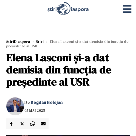
StiriDiaspora
›
Știri
›
Elena Lasconi și-a dat demisia din funcția de
președinte al USR
Elena Lasconi și-a dat
demisia din funcția de
președinte al USR
De
Bogdan Bolojan
05 MAI 2025