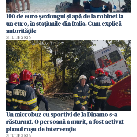
100 de euro șezlongul și apă de la robinet la
un euro, în stațiunile din Italia. Cum explică
autoritățile
31 IULIE 2026
Un microbuz cu sportivi de la Dinamo s-a
răsturnat. O persoană a murit, a fost activat
planul roșu de intervenție
31 IULIE 2026