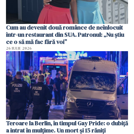
Cum au devenit două românce de neînlocuit
într-un restaurant din SUA. Patronul: „Nu știu
ce o să mă fac fără voi”
26 IULIE 2026
Teroare la Berlin, în timpul Gay Pride: o dubiță
a intrat în mulțime. Un mort și 15 răniți