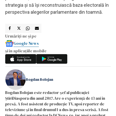
strategia și să își reconstruiască baza electorală în
perspectiva alegerilor parlamentare din toamnă.
Urmăriți-ne și pe
Google News
și în aplicațiile mobile
Bogdan Bolojan
Bogdan Bolojan este redactor-șef al publicației
ȘtiriDiaspora din anul 2017.Are o experiență de 13 ani în
presă. A fost asistent de producție TV, apoi reporter de
televiziune și în final drumul l-a dus în presa scrisă. A fost
timp de doi ani redactor la DCNews.ro, iar apoi a preluat