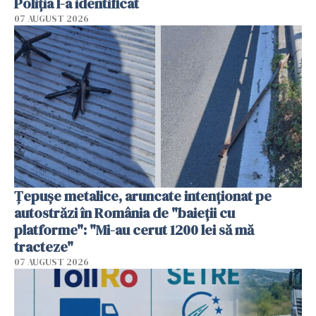
Poliția l-a identificat
07 AUGUST 2026
Țepușe metalice, aruncate intenționat pe
autostrăzi în România de "baieții cu
platforme": "Mi-au cerut 1200 lei să mă
tracteze"
07 AUGUST 2026