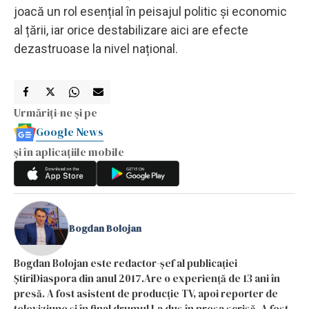
joacă un rol esențial în peisajul politic și economic
al țării, iar orice destabilizare aici are efecte
dezastruoase la nivel național.
Urmăriți-ne și pe
Google News
și în aplicațiile mobile
Bogdan Bolojan
Bogdan Bolojan este redactor-șef al publicației
ȘtiriDiaspora din anul 2017.Are o experiență de 13 ani în
presă. A fost asistent de producție TV, apoi reporter de
televiziune și în final drumul l-a dus în presa scrisă. A fost