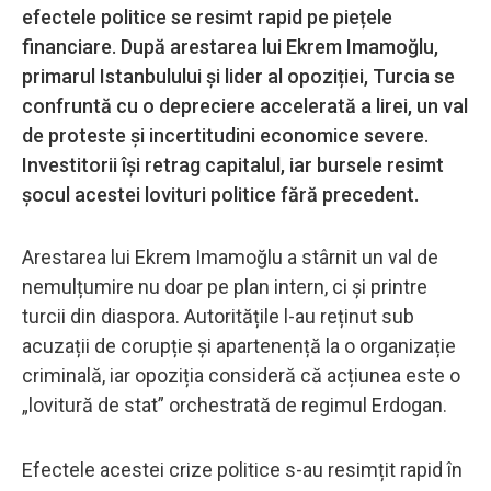
efectele politice se resimt rapid pe piețele
financiare. După arestarea lui Ekrem Imamoğlu,
primarul Istanbulului și lider al opoziției, Turcia se
confruntă cu o depreciere accelerată a lirei, un val
de proteste și incertitudini economice severe.
Investitorii își retrag capitalul, iar bursele resimt
șocul acestei lovituri politice fără precedent.
Arestarea lui Ekrem Imamoğlu a stârnit un val de
nemulțumire nu doar pe plan intern, ci și printre
turcii din diaspora. Autoritățile l-au reținut sub
acuzații de corupție și apartenență la o organizație
criminală, iar opoziția consideră că acțiunea este o
„lovitură de stat” orchestrată de regimul Erdogan.
Efectele acestei crize politice s-au resimțit rapid în