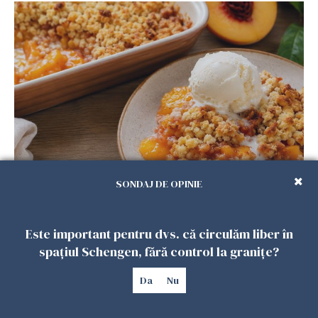
Crumble cu piersici și înghețată de vanilie.
SONDAJ DE OPINIE
Desertul verii care te cucerește de la prima
lingură
26 IULIE 2026
Este important pentru dvs. că circulăm liber în
spațiul Schengen, fără control la granițe?
Da
Nu