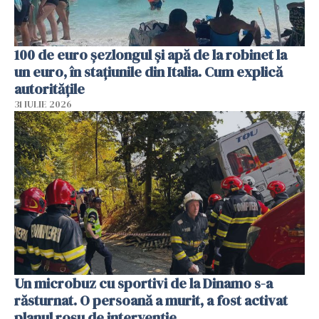
100 de euro șezlongul și apă de la robinet la
un euro, în stațiunile din Italia. Cum explică
autoritățile
31 IULIE 2026
Un microbuz cu sportivi de la Dinamo s-a
răsturnat. O persoană a murit, a fost activat
planul roșu de intervenție