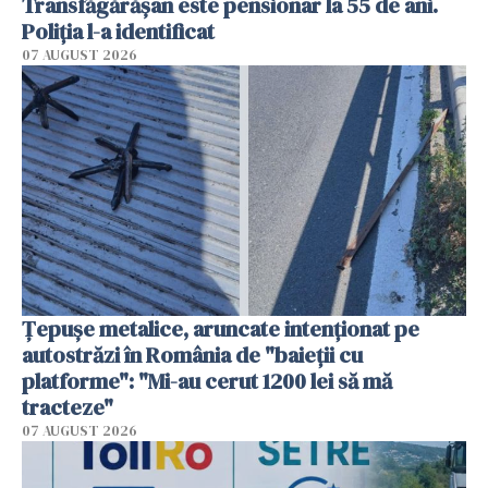
Transfăgărășan este pensionar la 55 de ani.
Poliția l-a identificat
07 AUGUST 2026
Țepușe metalice, aruncate intenționat pe
autostrăzi în România de "baieții cu
platforme": "Mi-au cerut 1200 lei să mă
tracteze"
07 AUGUST 2026