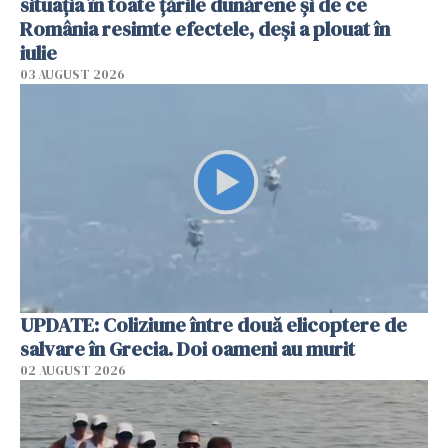
situația în toate țările dunărene și de ce
România resimte efectele, deși a plouat în
iulie
03 AUGUST 2026
UPDATE: Coliziune între două elicoptere de
salvare în Grecia. Doi oameni au murit
02 AUGUST 2026