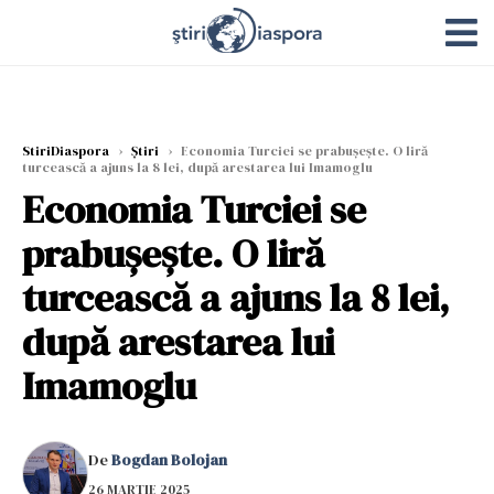
StiriDiaspora
›
Știri
›
Economia Turciei se prabușește. O liră
turcească a ajuns la 8 lei, după arestarea lui Imamoglu
Economia Turciei se
prabușește. O liră
turcească a ajuns la 8 lei,
după arestarea lui
Imamoglu
De
Bogdan Bolojan
26 MARTIE 2025