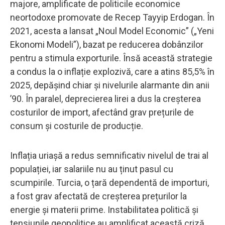
majore, amplificate de politicile economice
neortodoxe promovate de Recep Tayyip Erdogan. În
2021, acesta a lansat „Noul Model Economic” („Yeni
Ekonomi Modeli”), bazat pe reducerea dobânzilor
pentru a stimula exporturile. Însă această strategie
a condus la o inflație explozivă, care a atins 85,5% în
2025, depășind chiar și nivelurile alarmante din anii
’90. În paralel, deprecierea lirei a dus la creșterea
costurilor de import, afectând grav prețurile de
consum și costurile de producție.
Inflația uriașă a redus semnificativ nivelul de trai al
populației, iar salariile nu au ținut pasul cu
scumpirile. Turcia, o țară dependentă de importuri,
a fost grav afectată de creșterea prețurilor la
energie și materii prime. Instabilitatea politică și
tensiunile geopolitice au amplificat această criză,