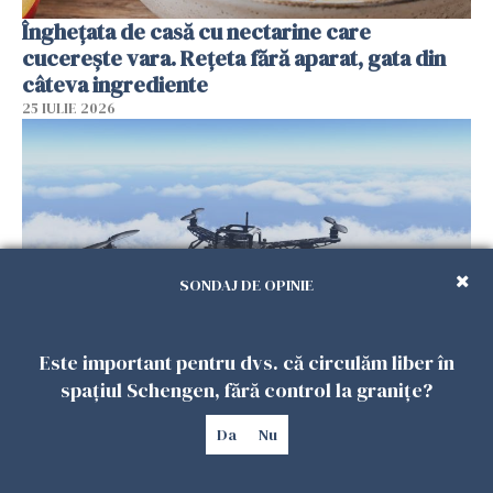
Înghețata de casă cu nectarine care
cucerește vara. Rețeta fără aparat, gata din
câteva ingrediente
25 IULIE 2026
SONDAJ DE OPINIE
Este important pentru dvs. că circulăm liber în
Încă o dronă a fost doborâtă de un F-16
spațiul Schengen, fără control la granițe?
românesc după ce a intrat ilegal în spațiul
aerian al României
Da
Nu
25 IULIE 2026