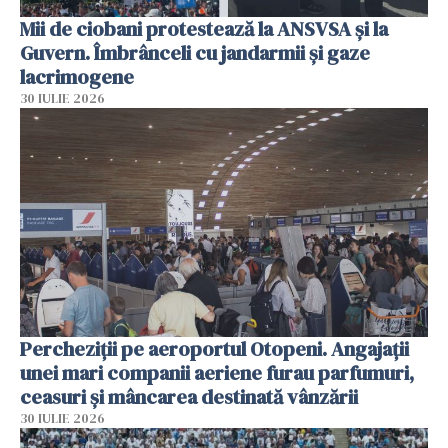
Mii de ciobani protestează la ANSVSA și la
Guvern. Îmbrânceli cu jandarmii și gaze
lacrimogene
30 IULIE 2026
Percheziții pe aeroportul Otopeni. Angajații
unei mari companii aeriene furau parfumuri,
ceasuri și mâncarea destinată vânzării
30 IULIE 2026