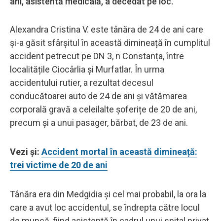
ani, asistentă medicală, a decedat pe loc.
Alexandra Cristina V. este tânăra de 24 de ani care
și-a găsit sfârșitul în această dimineață în cumplitul
accident petrecut pe DN 3, n Constanța, între
localitățile Ciocârlia și Murfatlar. În urma
accidentului rutier, a rezultat decesul
conducătoarei auto de 24 de ani și vătămarea
corporală gravă a celeilalte șoferițe de 20 de ani,
precum și a unui pasager, bărbat, de 23 de ani.
Vezi și:
Accident mortal în această dimineață:
trei victime de 20 de ani
Tânăra era din Medgidia și cel mai probabil, la ora la
care a avut loc accidentul, se îndrepta către locul
de muncă, fiind asistentă în cadrul unui spital privat.