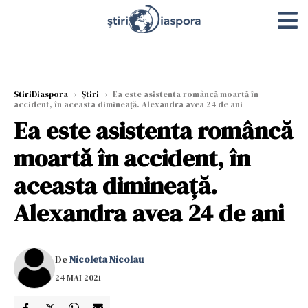
StiriDiaspora
›
Știri
›
Ea este asistenta româncă moartă în
accident, în aceasta dimineață. Alexandra avea 24 de ani
Ea este asistenta româncă
moartă în accident, în
aceasta dimineață.
Alexandra avea 24 de ani
De
Nicoleta Nicolau
24 MAI 2021