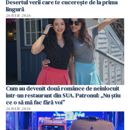
Desertul verii care te cucerește de la prima
lingură
26 IULIE 2026
Cum au devenit două românce de neînlocuit
într-un restaurant din SUA. Patronul: „Nu știu
ce o să mă fac fără voi”
26 IULIE 2026