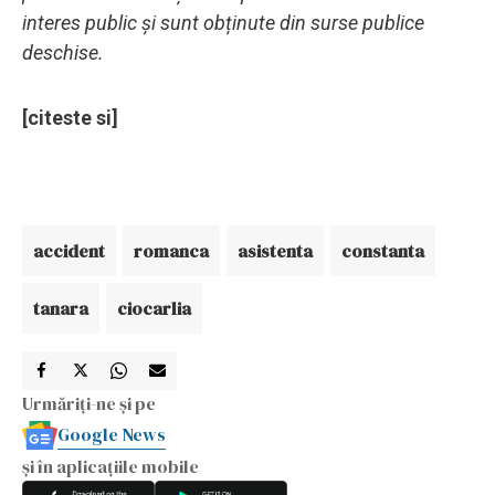
interes public și sunt obținute din surse publice
deschise.
[citeste si]
accident
romanca
asistenta
constanta
tanara
ciocarlia
Urmăriți-ne și pe
Google News
și în aplicațiile mobile