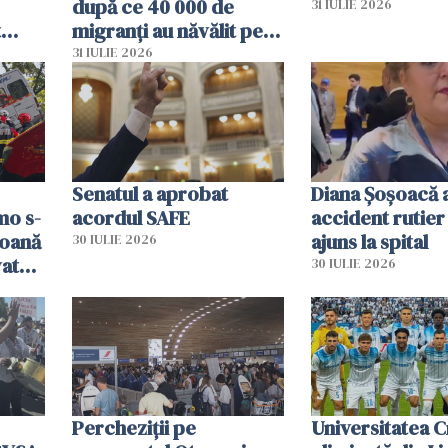
după ce 40 000 de
31 IULIE 2026
t
migranți au năvălit pe
și o
teritoriul spaniol: „Vom
31 IULIE 2026
ni
mobiliza toate
resursele"
Senatul a aprobat
Diana Șoșoacă a
mo s-
acordul SAFE
accident rutier 
soană
ajuns la spital
30 IULIE 2026
vat
30 IULIE 2026
Percheziții pe
Universitatea C