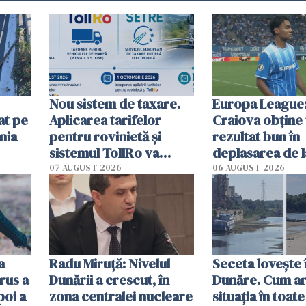
Nou sistem de taxare.
Europa League:
at pe
Aplicarea tarifelor
Craiova obține
nia
pentru rovinietă şi
rezultat bun în
sistemul TollRo va
deplasarea de 
începe la 1 octombrie
07 AUGUST 2026
06 AUGUST 2026
ă
a
Radu Miruţă: Nivelul
Seceta lovește 
rus a
Dunării a crescut, în
Dunăre. Cum ar
poi a
zona centralei nucleare
situația în toate