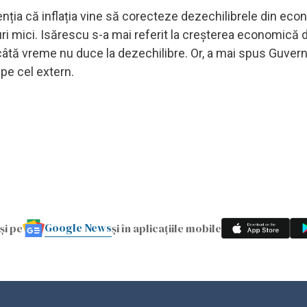
enția că inflația vine să corecteze dezechilibrele din econ
uri mici. Isărescu s-a mai referit la creșterea economică 
câtă vreme nu duce la dezechilibre. Or, a mai spus Guvern
 pe cel extern.
Google News
și pe
și în aplicațiile mobile