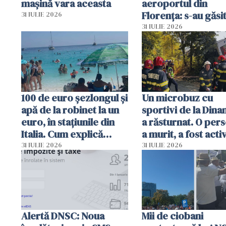
mașină vara aceasta
aeroportul din
Florența: s-au găsi
31 IULIE 2026
capete de aligator 
31 IULIE 2026
sumă imensă de ba
100 de euro șezlongul și
Un microbuz cu
apă de la robinet la un
sportivi de la Dina
euro, în stațiunile din
a răsturnat. O per
Italia. Cum explică
a murit, a fost acti
autoritățile
planul roșu de
31 IULIE 2026
31 IULIE 2026
intervenție
Alertă DNSC: Noua
Mii de ciobani