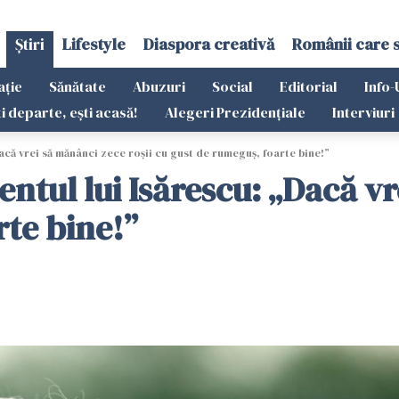
Știri
Lifestyle
Diaspora creativă
Românii care 
ație
Sănătate
Abuzuri
Social
Editorial
Info-
ti departe, ești acasă!
Alegeri Prezidențiale
Interviuri
că vrei să mănânci zece roșii cu gust de rumeguș, foarte bine!”
tul lui Isărescu: „Dacă vr
rte bine!”