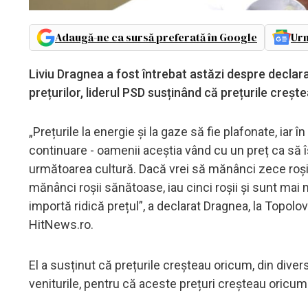
Adaugă-ne ca sursă preferată în Google
Urm
Liviu Dragnea a fost întrebat astăzi despre declara
prețurilor, liderul PSD susținând că prețurile creșt
„Prețurile la energie și la gaze să fie plafonate, iar 
continuare - oamenii aceștia vând cu un preț ca să își
următoarea cultură. Dacă vrei să mănânci zece roșii 
mănânci roșii sănătoase, iau cinci roșii și sunt mai mu
importă ridică prețul”, a declarat Dragnea, la Topolo
HitNews.ro.
El a susținut că prețurile creșteau oricum, din div
veniturile, pentru că aceste prețuri creșteau oricu