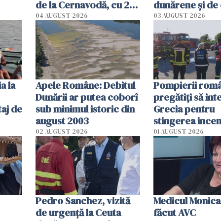
de la Cernavodă, cu 2
dunărene și de
cm faţă de ziua trecută
România resim
04 AUGUST 2026
03 AUGUST 2026
efectele, deși a
în iulie
a la
Apele Române: Debitul
Pompierii româ
Dunării ar putea coborî
pregătiţi să int
aj de
sub minimul istoric din
Grecia pentru
august 2003
stingerea incen
02 AUGUST 2026
01 AUGUST 2026
Pedro Sanchez, vizită
Medicul Monica
de urgență la Ceuta
făcut AVC