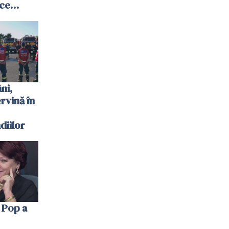
 ce
te
 plouat
ni,
ervină în
diilor
 Pop a