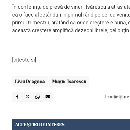
În conferința de presă de vineri, Isărescu a atras at
că o face afectându-i în primul rând pe cei cu venit
primul trimestru, arătând că orice creștere e bună, 
această creștere amplifică dezechilibrele, cel puțin
[citeste si]
Liviu Dragnea
Mugur Isarescu
Urmăriți-ne 
ALTE ȘTIRI DE INTERES