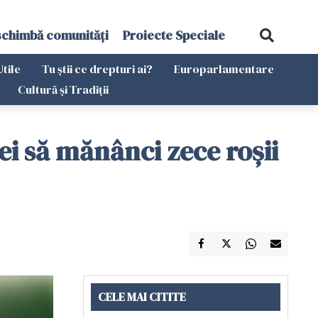
schimbă comunități
Proiecte Speciale
Utile
Tu știi ce drepturi ai?
Europarlamentare
Cultură și Tradiții
ei să mănânci zece roșii
CELE MAI CITITE