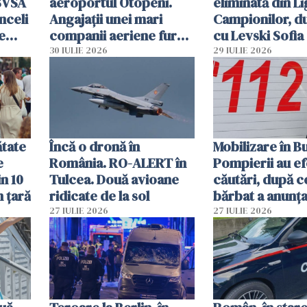
SVSA
aeroportul Otopeni.
eliminată din Li
nceli
Angajații unei mari
Campionilor, d
e
companii aeriene furau
cu Levski Sofia
parfumuri, ceasuri și
30 IULIE 2026
29 IULIE 2026
mâncarea destinată
vânzării
ătate
Încă o dronă în
Mobilizare în B
e
România. RO-ALERT în
Pompierii au ef
in 10
Tulcea. Două avioane
căutări, după c
n țară
ridicate de la sol
bărbat a anunțat
că a văzut un o
27 IULIE 2026
27 IULIE 2026
luminos