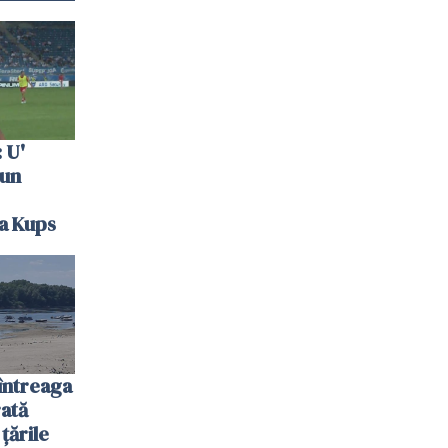
 U'
 un
la Kups
întreaga
ată
 țările