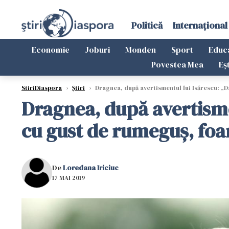
Politică
Internațional
Economie
Joburi
Monden
Sport
Educ
Povestea Mea
Eș
StiriDiaspora
›
Știri
›
Dragnea, după avertismentul lui Isărescu: „Da
Dragnea, după avertismen
cu gust de rumeguș, foa
De
Loredana Iriciuc
17 MAI 2019