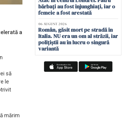
Atac în centrul Londrei. Patru
bărbați au fost înjunghiați, iar o
femeie a fost arestată
06 AUGUST 2026
Român, găsit mort pe stradă în
celerată a
Italia. NU era un om al străzii, iar
polițiștii au în lucru o singură
variantă
în
rei să
re le
rivit
 să mărim