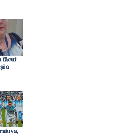
 făcut
și a
raiova,