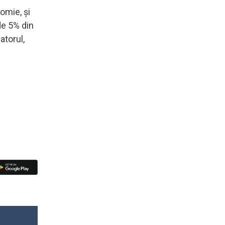
omie, și
de 5% din
atorul,