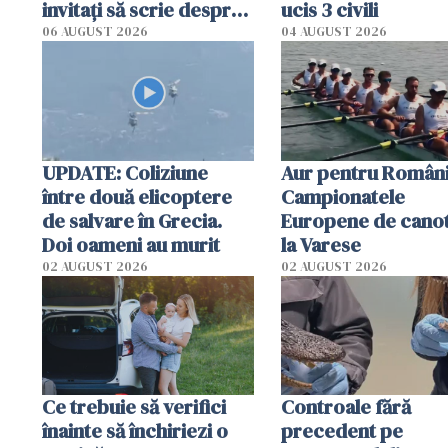
invitați să scrie despre
ucis 3 civili
România într-un volum
06 AUGUST 2026
04 AUGUST 2026
special
UPDATE: Coliziune
Aur pentru Români
între două elicoptere
Campionatele
de salvare în Grecia.
Europene de canot
Doi oameni au murit
la Varese
02 AUGUST 2026
02 AUGUST 2026
Ce trebuie să verifici
Controale fără
înainte să închiriezi o
precedent pe