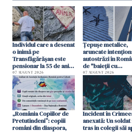
Individul care a desenat
Țepușe metalice,
o inimă pe
aruncate intențion
Transfăgărășan este
autostrăzi în Româ
pensionar la 55 de ani.
de "baieții cu
Poliția l-a identificat
platforme": "Mi-au
07 AUGUST 2026
07 AUGUST 2026
cerut 1200 lei să m
tracteze"
„România Copiilor de
Incident în Crimee
Pretutindeni”: copiii
anexată: Un soldat 
români din diaspora,
tras în colegii săi a