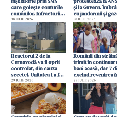
înșelătorie prin SMS
protestează la AN
care golește conturile
și la Guvern. Îmbrâ
românilor. Infractorii
cu jandarmii și gaz
folosesc numele
lacrimogene
30 IULIE 2026
30 IULIE 2026
Ghișeul.ro și al Poliției
Române
Reactorul 2 de la
Românii din străin
Cernavodă va fi oprit
trimit în continuar
controlat, din cauza
bani acasă, dar 7 d
secetei. Unitatea 1 a fost
exclud revenirea î
deja oprită
29 IULIE 2026
29 IULIE 2026