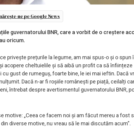
ărește-ne pe Google News
țiile guvernatorului BNR, care a vorbit de o creștere ac
eau oricum.
în ce privește prețurile la legume, am mai spus-o și o spun 
 acopere cheltuielile și să aibă un profit ca să înființeze
cu gust de rumeguș, foarte bine, le iei mai ieftin. Dacă v
lțumit. Dacă n-ar fi roșiile românești pe piață, ceilalți ca
veni, întrebat despre avertismentul guvernatorului BNR, pot
erse motive: „Ceea ce facem noi și am făcut mereu a fost
m din diverse motive, nu vreau să le mai discutăm acum”.