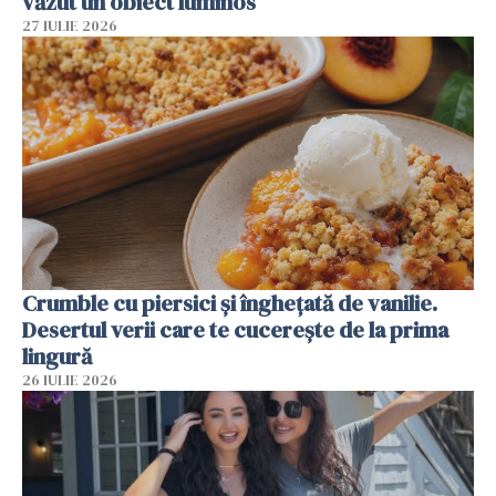
văzut un obiect luminos
27 IULIE 2026
Crumble cu piersici și înghețată de vanilie.
Desertul verii care te cucerește de la prima
lingură
26 IULIE 2026