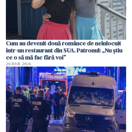
Cum au devenit două românce de neînlocuit
într-un restaurant din SUA. Patronul: „Nu știu
ce o să mă fac fără voi”
26 IULIE 2026