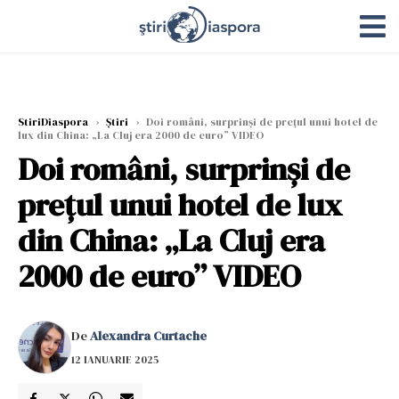
StiriDiaspora
›
Știri
›
Doi români, surprinși de prețul unui hotel de
lux din China: „La Cluj era 2000 de euro” VIDEO
Doi români, surprinși de
prețul unui hotel de lux
din China: „La Cluj era
2000 de euro” VIDEO
De
Alexandra Curtache
12 IANUARIE 2025