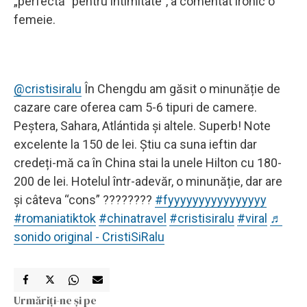
„perfectă” pentru intimitate”, a comentat ironic o
femeie.
@cristisiralu
În Chengdu am găsit o minunăție de
cazare care oferea cam 5-6 tipuri de camere.
Peștera, Sahara, Atlántida și altele. Superb! Note
excelente la 150 de lei. Știu ca suna ieftin dar
credeți-mă ca în China stai la unele Hilton cu 180-
200 de lei. Hotelul într-adevăr, o minunăție, dar are
și câteva “cons” ????????
#fyyyyyyyyyyyyyyyy
#romaniatiktok
#chinatravel
#cristisiralu
#viral
♬
sonido original - CristiSiRalu
Urmăriți-ne și pe