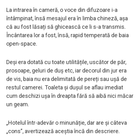
La intrarea în cameră, o voce din difuzoare i-a
întâmpinat, însă mesajul era în limba chineză, așa
că au fost lăsați să ghicească ce li s-a transmis.
Încântarea lor a fost, însă, rapid temperată de baia
open-space.
Deși era dotată cu toate utilitățile, uscător de păr,
prosoape, geluri de duș etc, iar decorul din jur era
de vis, baia nu era delimitată de pereți sau ușă de
restul camerei. Toaleta și dușul se aflau imediat
cum deschizi ușa în dreapta fără să aibă nici măcar
un geam.
„Hotelul într-adevăr o minunăție, dar are și câteva
„cons”, avertizează aceștia încă din descriere.