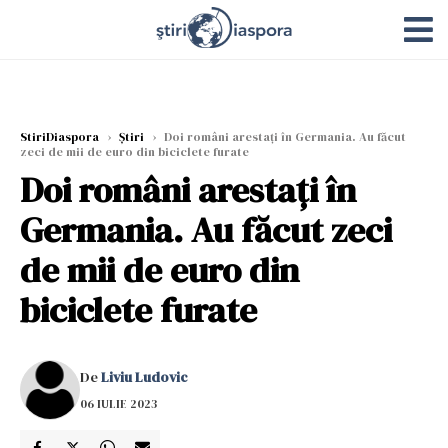
StiriDiaspora
›
Știri
›
Doi români arestați în Germania. Au făcut
zeci de mii de euro din biciclete furate
Doi români arestați în
Germania. Au făcut zeci
de mii de euro din
biciclete furate
De
Liviu Ludovic
06 IULIE 2023