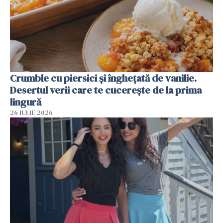
Crumble cu piersici și înghețată de vanilie.
Desertul verii care te cucerește de la prima
lingură
26 IULIE 2026