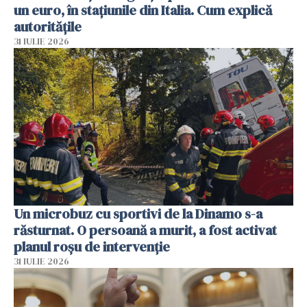
un euro, în stațiunile din Italia. Cum explică
autoritățile
31 IULIE 2026
Un microbuz cu sportivi de la Dinamo s-a
răsturnat. O persoană a murit, a fost activat
planul roșu de intervenție
31 IULIE 2026