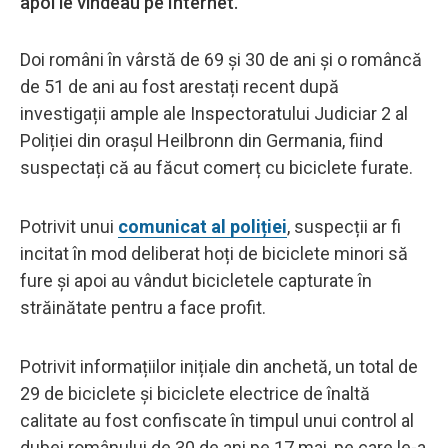
apoi le vindeau pe Internet.
Doi români în vârstă de 69 și 30 de ani și o româncă
de 51 de ani au fost arestați recent după
investigații ample ale Inspectoratului Judiciar 2 al
Poliției din orașul Heilbronn din Germania, fiind
suspectați că au făcut comerț cu biciclete furate.
Potrivit unui
comunicat al poliției
, suspecții ar fi
incitat în mod deliberat hoți de biciclete minori să
fure și apoi au vândut bicicletele capturate în
străinătate pentru a face profit.
Potrivit informațiilor inițiale din anchetă, un total de
29 de biciclete și biciclete electrice de înaltă
calitate au fost confiscate în timpul unui control al
dubei românului de 30 de ani pe 17 mai, pe care le-a