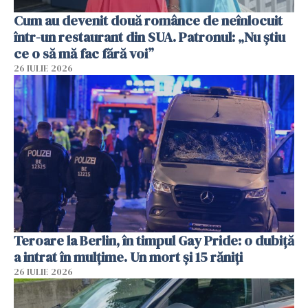
Cum au devenit două românce de neînlocuit
într-un restaurant din SUA. Patronul: „Nu știu
ce o să mă fac fără voi”
26 IULIE 2026
Teroare la Berlin, în timpul Gay Pride: o dubiță
a intrat în mulțime. Un mort și 15 răniți
26 IULIE 2026