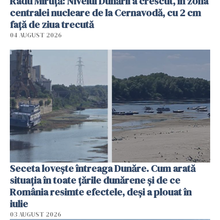
Radu Miruţă: Nivelul Dunării a crescut, în zona
centralei nucleare de la Cernavodă, cu 2 cm
faţă de ziua trecută
04 AUGUST 2026
Seceta lovește întreaga Dunăre. Cum arată
situația în toate țările dunărene și de ce
România resimte efectele, deși a plouat în
iulie
03 AUGUST 2026