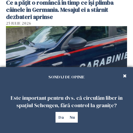
Ce a pățit o româncă în timp ce își plimba
câinele în Germania. Mesajul ei a stârnit
dezbateri aprinse
25 IULIE 2026
SONDAJ DE OPINIE
Româncă din Italia, acuzată că și-a lăsat copiii
Este important pentru dvs. că circulăm liber în
singuri în casă pentru a merge la mall. Vecinii
spațiul Schengen, fără control la granițe?
au dat alarma
Da
Nu
25 IULIE 2026