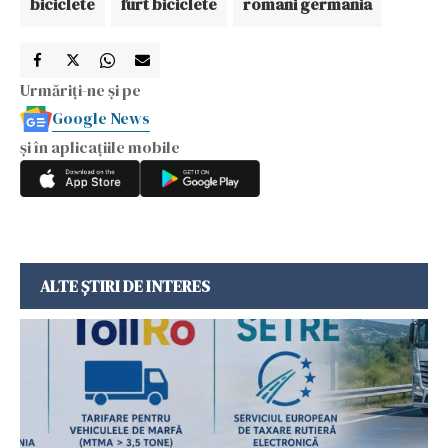
biciclete
furt biciclete
romani germania
Urmăriți-ne și pe
Google News
și în aplicațiile mobile
ALTE ȘTIRI DE INTERES