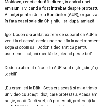
Moldova, reacție dură în direct, în cadrul unei
emisiuni TV, când a fost întrebat despre protestul
Alianţei pentru Unirea Românilor (AUR), organizat
în faţa casei sale din Chişinău, ieri după-amiază.
Igor Dodon s-a arătat extrem de supărat că AUR a
venit la el acasă, acolo unde se afla la acel moment
soţia şi copiii săi. Dodon a declarat că pentru
asemenea acţiuni merită de „plesnit peste bot”.
Dodon a afirmat că cei din AUR sunt nişte „idioţi” şi
„debili”.
„Eu eram ieri la Bălţi. Soţia era acasă şi mi-a trimis
un video cu aceşti idioţi care protestau. Acasă am
soiţie, copii. Dacă vreţi să protestaţi, protestaţi la