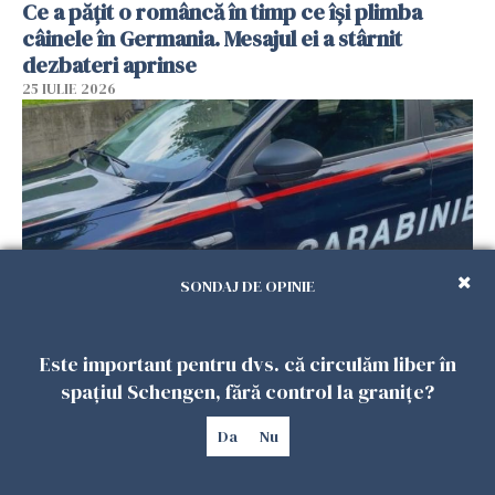
Ce a pățit o româncă în timp ce își plimba
câinele în Germania. Mesajul ei a stârnit
dezbateri aprinse
25 IULIE 2026
SONDAJ DE OPINIE
Este important pentru dvs. că circulăm liber în
Româncă din Italia, acuzată că și-a lăsat copiii
singuri în casă pentru a merge la mall. Vecinii
spațiul Schengen, fără control la granițe?
au dat alarma
Da
Nu
25 IULIE 2026