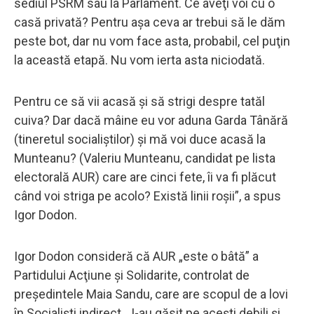
sediul PSRM sau la Parlament. Ce aveţi voi cu o
casă privată? Pentru aşa ceva ar trebui să le dăm
peste bot, dar nu vom face asta, probabil, cel puţin
la această etapă. Nu vom ierta asta niciodată.
Pentru ce să vii acasă şi să strigi despre tatăl
cuiva? Dar dacă mâine eu vor aduna Garda Tânără
(tineretul socialiştilor) şi mă voi duce acasă la
Munteanu? (Valeriu Munteanu, candidat pe lista
electorală AUR) care are cinci fete, îi va fi plăcut
când voi striga pe acolo? Există linii roşii”, a spus
Igor Dodon.
Igor Dodon consideră că AUR „este o bâtă” a
Partidului Acţiune şi Solidarite, controlat de
preşedintele Maia Sandu, care are scopul de a lovi
în Socialişti indirect. „I-au găsit pe aceşti debili şi