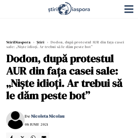
StiriDiaspora
›
Știri
›
Dodon, după protestul AUR din faţa casei
sale: „Nişte idioţi. Ar trebui să le dăm peste bot”
Dodon, după protestul
AUR din faţa casei sale:
„Nişte idioţi. Ar trebui să
le dăm peste bot”
De
Nicoleta Nicolau
08 IUNIE 2021