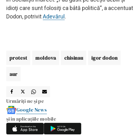
idioţi care sunt folosiţi ca bâtă politică”, a accentuat
Dodon, potrivit
Adevărul
.
protest
moldova
chisinau
igor dodon
aur
Urmăriți-ne și pe
Google News
și în aplicațiile mobile