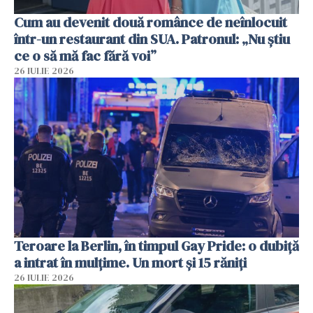
Cum au devenit două românce de neînlocuit
într-un restaurant din SUA. Patronul: „Nu știu
ce o să mă fac fără voi”
26 IULIE 2026
Teroare la Berlin, în timpul Gay Pride: o dubiță
a intrat în mulțime. Un mort și 15 răniți
26 IULIE 2026