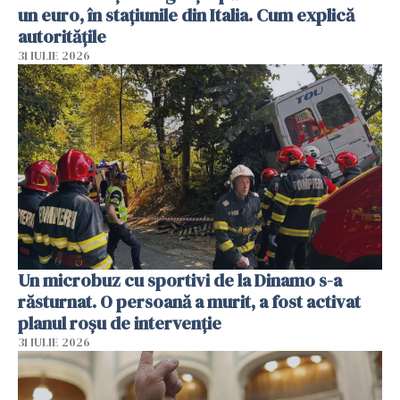
un euro, în stațiunile din Italia. Cum explică
autoritățile
31 IULIE 2026
Un microbuz cu sportivi de la Dinamo s-a
răsturnat. O persoană a murit, a fost activat
planul roșu de intervenție
31 IULIE 2026