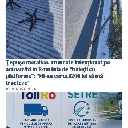
Țepușe metalice, aruncate intenționat pe
autostrăzi în România de "baieții cu
platforme": "Mi-au cerut 1200 lei să mă
tracteze"
07 AUGUST 2026