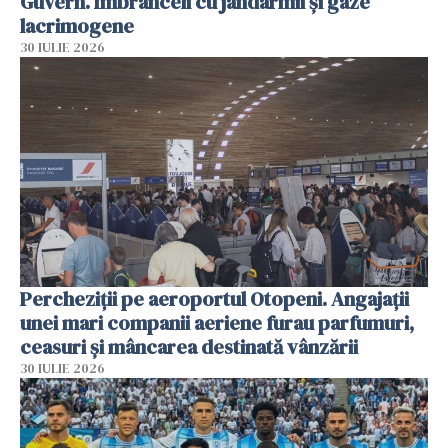
Guvern. Îmbrânceli cu jandarmii și gaze
lacrimogene
30 IULIE 2026
Percheziții pe aeroportul Otopeni. Angajații
unei mari companii aeriene furau parfumuri,
ceasuri și mâncarea destinată vânzării
30 IULIE 2026