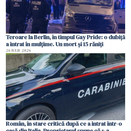
Teroare la Berlin, în timpul Gay Pride: o dubiță
a intrat în mulțime. Un mort și 15 răniți
26 IULIE 2026
Român, în stare critică după ce a intrat într-o
casă din Italia. Proprietarul spune că s-a