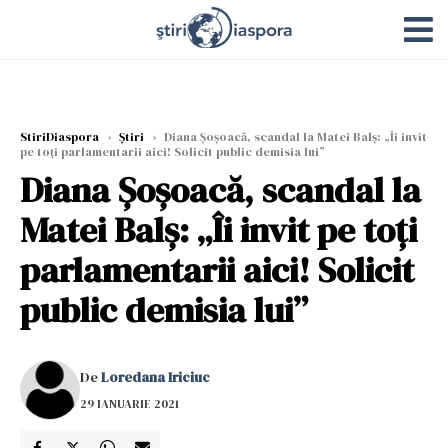
StiriDiaspora
›
Știri
›
Diana Șoșoacă, scandal la Matei Balș: „Îi invit
pe toți parlamentarii aici! Solicit public demisia lui”
Diana Șoșoacă, scandal la
Matei Balș: „Îi invit pe toți
parlamentarii aici! Solicit
public demisia lui”
De
Loredana Iriciuc
29 IANUARIE 2021