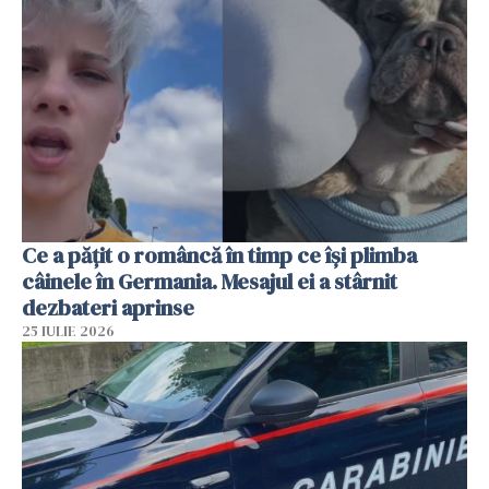
Ce a pățit o româncă în timp ce își plimba
câinele în Germania. Mesajul ei a stârnit
dezbateri aprinse
25 IULIE 2026