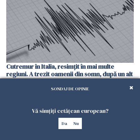
Cutremur în Italia, resimțit în mai multe
regiuni. A trezit oamenii din somn, după un alt
seism produs cu o zi înainte
SONDAJ DE OPINIE
25 IULIE 2026
Vă simțiți cetățean european?
Da
Nu