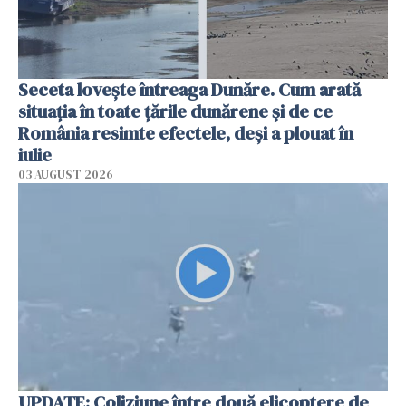
Seceta lovește întreaga Dunăre. Cum arată
situația în toate țările dunărene și de ce
România resimte efectele, deși a plouat în
iulie
03 AUGUST 2026
UPDATE: Coliziune între două elicoptere de