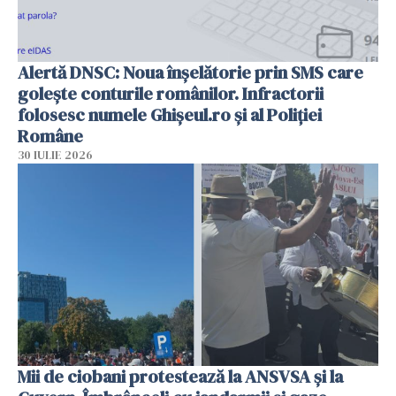
Alertă DNSC: Noua înșelătorie prin SMS care
golește conturile românilor. Infractorii
folosesc numele Ghișeul.ro și al Poliției
Române
30 IULIE 2026
Mii de ciobani protestează la ANSVSA și la