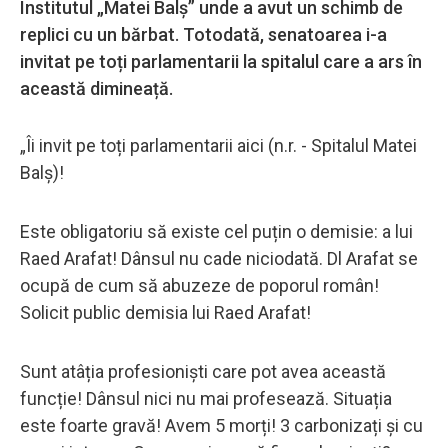
Institutul „Matei Balș” unde a avut un schimb de
replici cu un bărbat. Totodată, senatoarea i-a
invitat pe toți parlamentarii la spitalul care a ars în
această dimineață.
„Îi invit pe toți parlamentarii aici (n.r. - Spitalul Matei
Balș)!
Este obligatoriu să existe cel puțin o demisie: a lui
Raed Arafat! Dânsul nu cade niciodată. Dl Arafat se
ocupă de cum să abuzeze de poporul român!
Solicit public demisia lui Raed Arafat!
Sunt atâția profesioniști care pot avea această
funcție! Dânsul nici nu mai profesează. Situația
este foarte gravă! Avem 5 morți! 3 carbonizați și cu