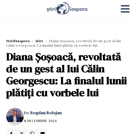
StiriDiaspora
›
Știri
›
Diana Șoșoacă, revoltată de un gest al lui
Călin Georgescu: La finalul lunii plătiți cu vorbele lui
Diana Șoșoacă, revoltată
de un gest al lui Călin
Georgescu: La finalul lunii
plătiți cu vorbele lui
De
Bogdan Bolojan
11 DECEMBRIE 2024