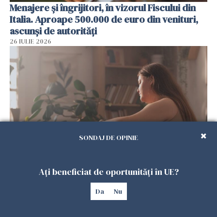
Menajere și îngrijitori, în vizorul Fiscului din
Italia. Aproape 500.000 de euro din venituri,
ascunși de autorități
26 IULIE 2026
SONDAJ DE OPINIE
Vrei să te muți în SUA? Un studiu Harvard
Ați beneficiat de oportunități în UE?
arată ce se întâmplă cu sănătatea multor
imigranți
Da
Nu
26 IULIE 2026