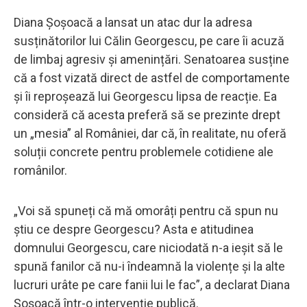
Diana Șoșoacă a lansat un atac dur la adresa
susținătorilor lui Călin Georgescu, pe care îi acuză
de limbaj agresiv și amenințări. Senatoarea susține
că a fost vizată direct de astfel de comportamente
și îi reproșează lui Georgescu lipsa de reacție. Ea
consideră că acesta preferă să se prezinte drept
un „mesia” al României, dar că, în realitate, nu oferă
soluții concrete pentru problemele cotidiene ale
românilor.
„Voi să spuneți că mă omorâți pentru că spun nu
știu ce despre Georgescu? Asta e atitudinea
domnului Georgescu, care niciodată n-a ieșit să le
spună fanilor că nu-i îndeamnă la violențe și la alte
lucruri urâte pe care fanii lui le fac”, a declarat Diana
Șoșoacă într-o intervenție publică.