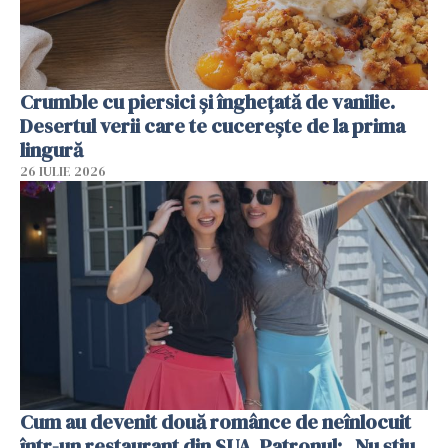
Crumble cu piersici și înghețată de vanilie.
Desertul verii care te cucerește de la prima
lingură
26 IULIE 2026
Cum au devenit două românce de neînlocuit
într-un restaurant din SUA. Patronul: „Nu știu