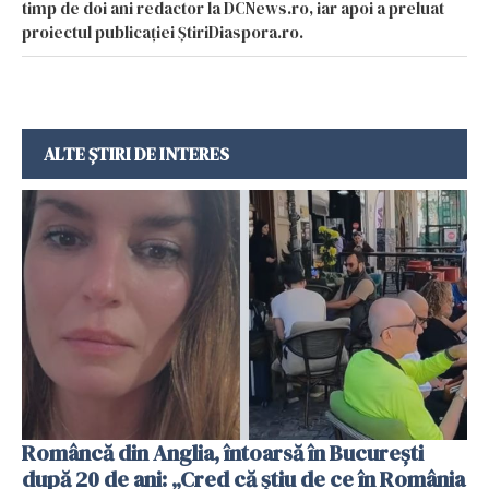
timp de doi ani redactor la DCNews.ro, iar apoi a preluat
proiectul publicației ȘtiriDiaspora.ro.
ALTE ȘTIRI DE INTERES
Româncă din Anglia, întoarsă în București
după 20 de ani: „Cred că știu de ce în România