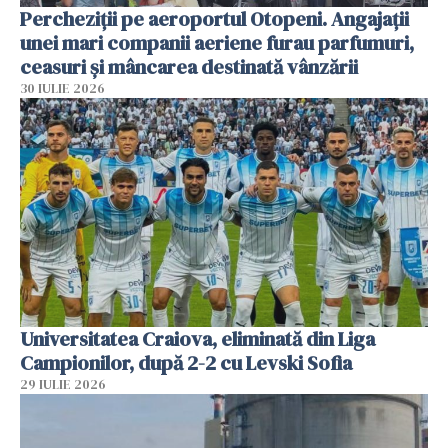
Percheziții pe aeroportul Otopeni. Angajații
unei mari companii aeriene furau parfumuri,
ceasuri și mâncarea destinată vânzării
30 IULIE 2026
Universitatea Craiova, eliminată din Liga
Campionilor, după 2-2 cu Levski Sofia
29 IULIE 2026