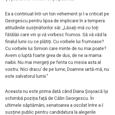
Ea a continuat într-un ton vehement și l-a criticat pe
Georgescu pentru lipsa de implicare în a tempera
atitudinile susținătorilor săi: „Lăsați-mă cu toți
fătălăii care vin și vă vorbesc frumos. Să vă văd la
finalul lunii cu ce plătiți. Cu vorbele lui frumoase?
Cu vorbele lui Simion care minte de nu mai poate?
Avem o luptă foarte grea de dus, de ne ia mama
naibii. Nu mai mergeți pe fenta cu mesia asta al
vostru. Nici dracu’ de pe lume, Doamne iartă-mă, nu
este salvatorul lumii.”
Aceasta nu este prima dată când Diana Șoșoacă își
schimbă poziția față de Călin Georgescu. În
ultimele săptămâni, senatoarea a oscilat între a-l
susține public pentru candidatura la alegerile