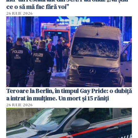
ce o să mă fac fără voi”
26 IULIE 2026
Teroare la Berlin, în timpul Gay Pride: o dubiță
a intrat în mulțime. Un mort și 15 răniți
26 IULIE 2026