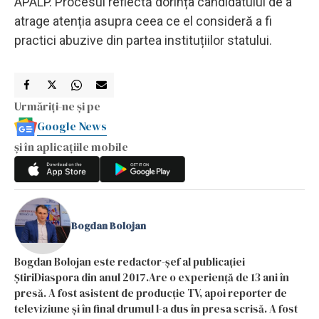
APALP. Procesul reflectă dorința candidatului de a
atrage atenția asupra ceea ce el consideră a fi
practici abuzive din partea instituțiilor statului.
Urmăriți-ne și pe
Google News
și în aplicațiile mobile
Bogdan Bolojan
Bogdan Bolojan este redactor-șef al publicației
ȘtiriDiaspora din anul 2017.Are o experiență de 13 ani în
presă. A fost asistent de producție TV, apoi reporter de
televiziune și în final drumul l-a dus în presa scrisă. A fost