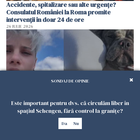
Accidente, spitalizare sau alte urgențe?
Consulatul României la Roma promite
intervenții în doar 24 de ore
26 IULIE 2026
SONDAJ DE OPINIE
Este important pentru dvs. că circulăm liber în
Ce a pățit o româncă în timp ce își plimba
spațiul Schengen, fără control la granițe?
câinele în Germania. Mesajul ei a stârnit
dezbateri aprinse
Da
Nu
25 IULIE 2026