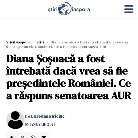
StiriDiaspora
›
Știri
›
Diana Șoșoacă a fost întrebată dacă vrea să
fie președintele României. Ce a răspuns senatoarea AUR
Diana Șoșoacă a fost
întrebată dacă vrea să fie
președintele României. Ce
a răspuns senatoarea AUR
De
Loredana Iriciuc
05 IANUARIE 2021