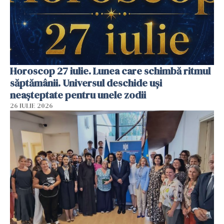
Horoscop 27 iulie. Lunea care schimbă ritmul
săptămânii. Universul deschide uși
neașteptate pentru unele zodii
26 IULIE 2026