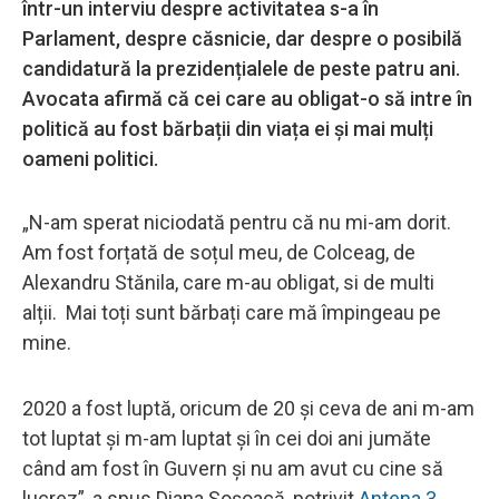
într-un interviu despre activitatea s-a în
Parlament, despre căsnicie, dar despre o posibilă
candidatură la prezidențialele de peste patru ani.
Avocata afirmă că cei care au obligat-o să intre în
politică au fost bărbații din viața ei și mai mulți
oameni politici.
„N-am sperat niciodată pentru că nu mi-am dorit.
Am fost forțată de soțul meu, de Colceag, de
Alexandru Stănila, care m-au obligat, si de multi
alții. Mai toți sunt bărbați care mă împingeau pe
mine.
2020 a fost luptă, oricum de 20 și ceva de ani m-am
tot luptat și m-am luptat și în cei doi ani jumăte
când am fost în Guvern și nu am avut cu cine să
lucrez”, a spus Diana Șoșoacă, potrivit
Antena 3
.