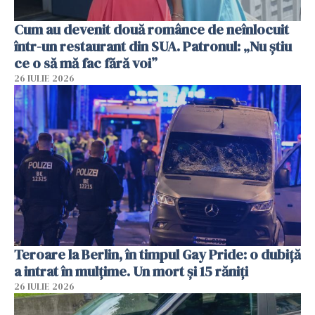
Cum au devenit două românce de neînlocuit
într-un restaurant din SUA. Patronul: „Nu știu
ce o să mă fac fără voi”
26 IULIE 2026
Teroare la Berlin, în timpul Gay Pride: o dubiță
a intrat în mulțime. Un mort și 15 răniți
26 IULIE 2026