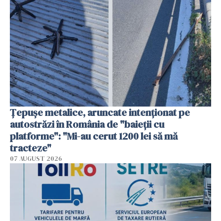
Țepușe metalice, aruncate intenționat pe
autostrăzi în România de "baieții cu
platforme": "Mi-au cerut 1200 lei să mă
tracteze"
07 AUGUST 2026