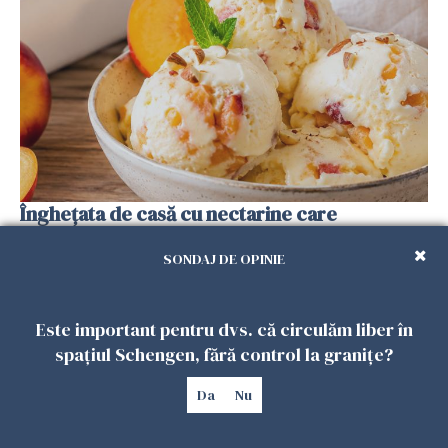
Înghețata de casă cu nectarine care
cucerește vara. Rețeta fără aparat, gata din
câteva ingrediente
SONDAJ DE OPINIE
25 IULIE 2026
Este important pentru dvs. că circulăm liber în
spațiul Schengen, fără control la granițe?
Da
Nu