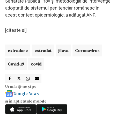
Sănătate Publică Ilfov şi metodologia de intervenţie
adoptată de sistemul penitenciar românesc în
acest context epidemiologic, a adăugat ANP.
[citeste si]
extradare
extradat
jilava
Coronavirus
Covid-19
covid
Urmăriți-ne și pe
Google News
și în aplicațiile mobile