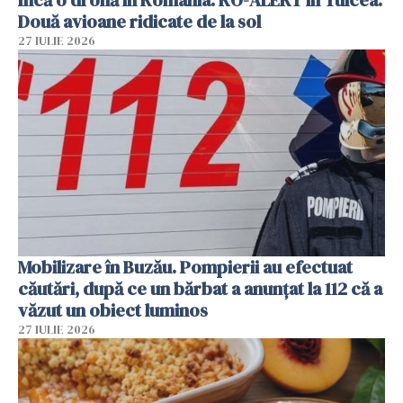
Încă o dronă în România. RO-ALERT în Tulcea.
Două avioane ridicate de la sol
27 IULIE 2026
Mobilizare în Buzău. Pompierii au efectuat
căutări, după ce un bărbat a anunțat la 112 că a
văzut un obiect luminos
27 IULIE 2026