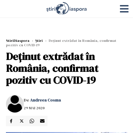
StiriDiaspora
›
Știri
›
Deţinut extrădat în România, confirmat
pozitiv cu COVID-19
Deţinut extrădat în
România, confirmat
pozitiv cu COVID-19
De
Andreea Cosma
29 MAI 2020