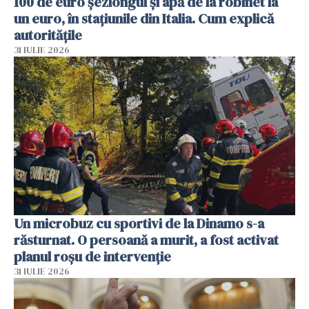
100 de euro șezlongul și apă de la robinet la
un euro, în stațiunile din Italia. Cum explică
autoritățile
31 IULIE 2026
Un microbuz cu sportivi de la Dinamo s-a
răsturnat. O persoană a murit, a fost activat
planul roșu de intervenție
31 IULIE 2026