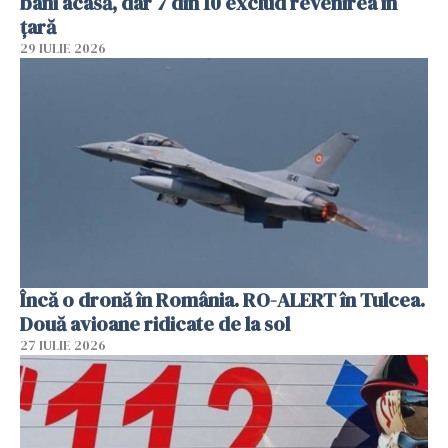
bani acasă, dar 7 din 10 exclud revenirea în
țară
29 IULIE 2026
Încă o dronă în România. RO-ALERT în Tulcea.
Două avioane ridicate de la sol
27 IULIE 2026