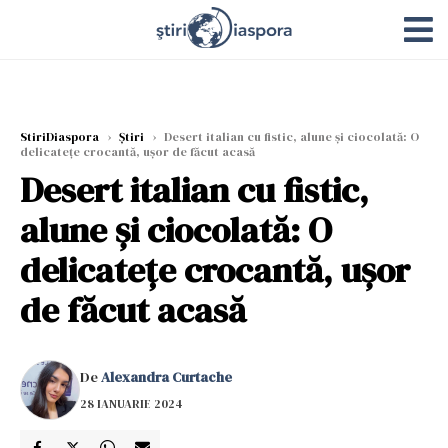
StiriDiaspora
›
Știri
›
Desert italian cu fistic, alune și ciocolată: O
delicatețe crocantă, ușor de făcut acasă
Desert italian cu fistic,
alune și ciocolată: O
delicatețe crocantă, ușor
de făcut acasă
De
Alexandra Curtache
28 IANUARIE 2024