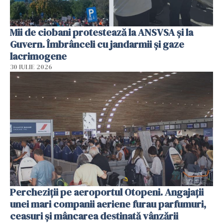
Mii de ciobani protestează la ANSVSA și la
Guvern. Îmbrânceli cu jandarmii și gaze
lacrimogene
30 IULIE 2026
Percheziții pe aeroportul Otopeni. Angajații
unei mari companii aeriene furau parfumuri,
ceasuri și mâncarea destinată vânzării