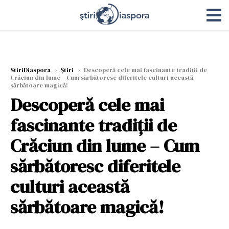
StiriDiaspora
›
Știri
›
Descoperă cele mai fascinante tradiții de
Crăciun din lume – Cum sărbătoresc diferitele culturi această
sărbătoare magică!
Descoperă cele mai
fascinante tradiții de
Crăciun din lume – Cum
sărbătoresc diferitele
culturi această
sărbătoare magică!