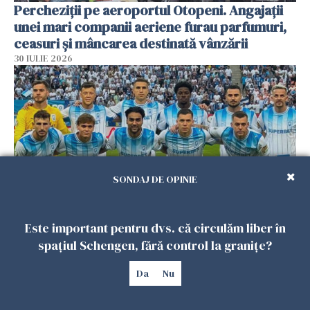
Percheziții pe aeroportul Otopeni. Angajații
unei mari companii aeriene furau parfumuri,
ceasuri și mâncarea destinată vânzării
30 IULIE 2026
SONDAJ DE OPINIE
Este important pentru dvs. că circulăm liber în
Universitatea Craiova, eliminată din Liga
spațiul Schengen, fără control la granițe?
Campionilor, după 2-2 cu Levski Sofia
29 IULIE 2026
Da
Nu