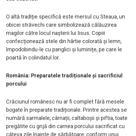
O altă tradiție specifică este mersul cu Steaua, un
obicei străvechi care simbolizează călăuzirea
magilor către locul nașterii lui Iisus. Copiii
confecționează stele din hârtie colorată și lemn,
împodobindu-le cu panglici și luminițe, pe care le
poartă în colindatul lor.
România: Preparatele tradiționale și sacrificiul
porcului
Crăciunul românesc nu ar fi complet fără mesele
bogate în preparate tradiționale. Printre acestea se
numără sarmalele, cârnații, caltaboșii și piftia, toate
pregătite cu grijă din carnea porcului sacrificat cu
câteva zile înainte de sărbătoare, conform unui