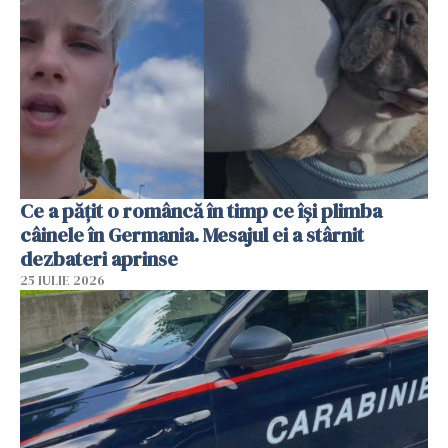
Ce a pățit o româncă în timp ce își plimba
câinele în Germania. Mesajul ei a stârnit
dezbateri aprinse
25 IULIE 2026