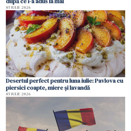
după ce i-a adus la mal
05 IULIE 2026
Desertul perfect pentru luna iulie: Pavlova cu
piersici coapte, miere și lavandă
05 IULIE 2026