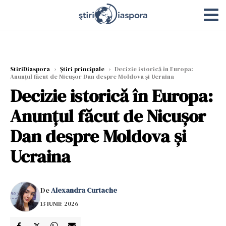
StiriDiaspora
›
Știri principale
›
Decizie istorică în Europa:
Anunțul făcut de Nicușor Dan despre Moldova și Ucraina
Decizie istorică în Europa:
Anunțul făcut de Nicușor
Dan despre Moldova și
Ucraina
De
Alexandra Curtache
13 IUNIE 2026