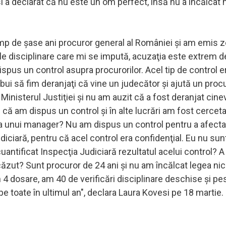
 a declarat că nu este un om perfect, însă nu a încălcat 
imp de şase ani procuror general al României şi am emis z
rile disciplinare care mi se impută, acuzaţia este extrem d
ispus un control asupra procurorilor. Acel tip de control e
bui să fim deranjaţi că vine un judecător şi ajută un procu
 Ministerul Justiţiei şi nu am auzit că a fost deranjat cine
că am dispus un control şi în alte lucrări am fost cercet
ita unui manager? Nu am dispus un control pentru a afecta
iciară, pentru că acel control era confidenţial. Eu nu su
uantificat Inspecţia Judiciară rezultatul acelui control? A
scăzut? Sunt procuror de 24 ani şi nu am încălcat legea nic
 4 dosare, am 40 de verificări disciplinare deschise şi pe
e toate în ultimul an", declara Laura Kovesi pe 18 martie.