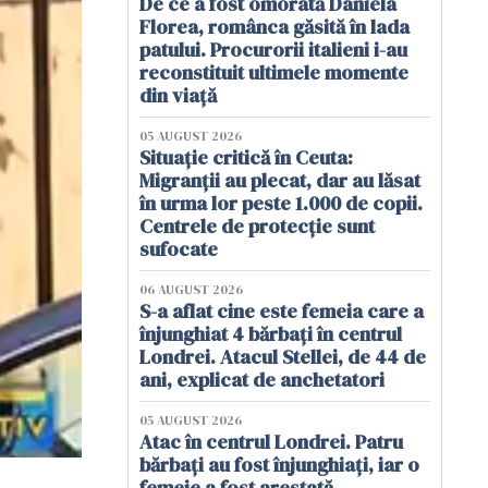
De ce a fost omorâtă Daniela
Florea, românca găsită în lada
patului. Procurorii italieni i-au
reconstituit ultimele momente
din viață
05 AUGUST 2026
Situație critică în Ceuta:
Migranții au plecat, dar au lăsat
în urma lor peste 1.000 de copii.
Centrele de protecție sunt
sufocate
06 AUGUST 2026
S-a aflat cine este femeia care a
înjunghiat 4 bărbați în centrul
Londrei. Atacul Stellei, de 44 de
ani, explicat de anchetatori
05 AUGUST 2026
Atac în centrul Londrei. Patru
bărbați au fost înjunghiați, iar o
femeie a fost arestată