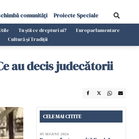
schimbă comunități
Proiecte Speciale
Utile
Tu știi ce drepturi ai?
Europarlamentare
Cultură și Tradiții
e au decis judecătorii
CELE MAI CITITE
05 AUGUST 2026