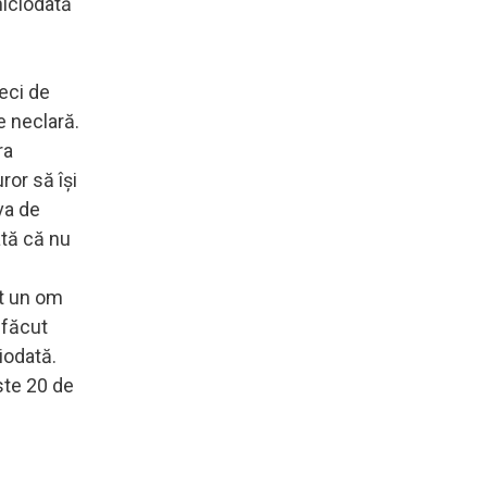
niciodată
eci de
e neclară.
ra
ror să îşi
va de
ată că nu
nt un om
 făcut
iodată.
ste 20 de