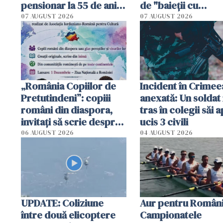
pensionar la 55 de ani.
de "baieții cu
Poliția l-a identificat
platforme": "Mi-au
07 AUGUST 2026
07 AUGUST 2026
cerut 1200 lei să m
tracteze"
„România Copiilor de
Incident în Crimee
Pretutindeni”: copiii
anexată: Un soldat 
români din diaspora,
tras în colegii săi a
invitați să scrie despre
ucis 3 civili
România într-un volum
06 AUGUST 2026
04 AUGUST 2026
special
UPDATE: Coliziune
Aur pentru Români
între două elicoptere
Campionatele