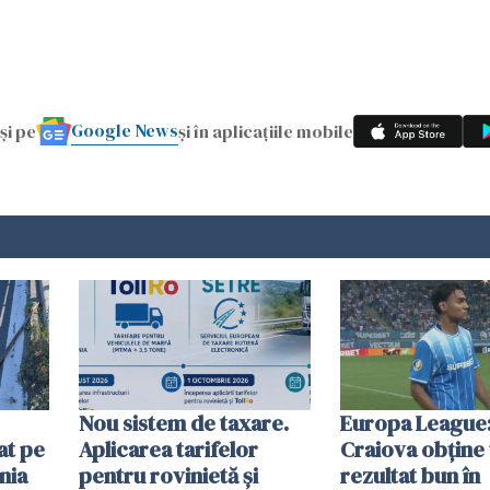
Google News
și pe
și în aplicațiile mobile
Nou sistem de taxare.
Europa League:
at pe
Aplicarea tarifelor
Craiova obține
nia
pentru rovinietă şi
rezultat bun în