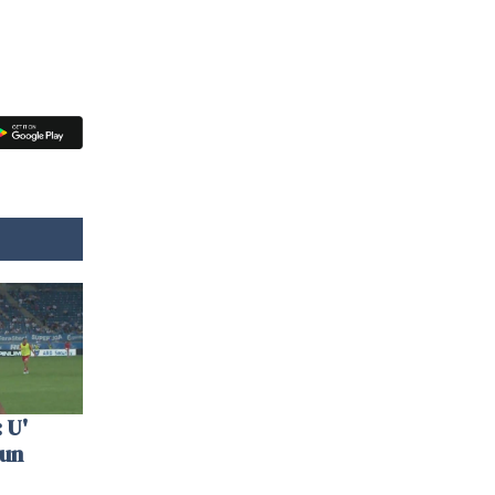
 U'
 un