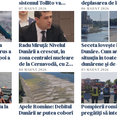
sistemul TollRo va
deplasarea de 
începe la 1 octombrie
07 AUGUST 2026
06 AUGUST 2026
ă
a
Radu Miruţă: Nivelul
Seceta lovește 
rus a
Dunării a crescut, în
Dunăre. Cum ar
poi a
zona centralei nucleare
situația în toate
de la Cernavodă, cu 2
dunărene și de
cm faţă de ziua trecută
România resim
04 AUGUST 2026
03 AUGUST 2026
efectele, deși a
în iulie
a la
Apele Române: Debitul
Pompierii româ
Dunării ar putea coborî
pregătiţi să int