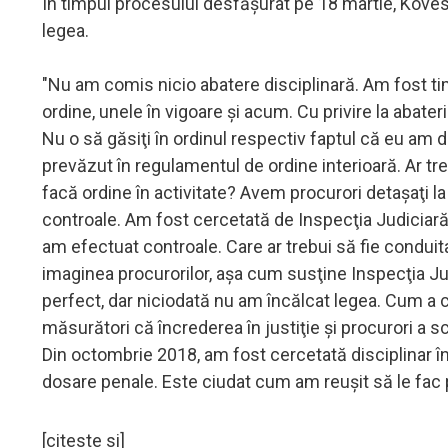
În timpul procesului desfăşurat pe 18 martie, Kovesi
legea.
"Nu am comis nicio abatere disciplinară. Am fost t
ordine, unele în vigoare şi acum. Cu privire la abate
Nu o să găsiţi în ordinul respectiv faptul că eu am d
prevăzut în regulamentul de ordine interioară. Ar tre
facă ordine în activitate? Avem procurori detaşaţi la
controale. Am fost cercetată de Inspecţia Judiciară 
am efectuat controale. Care ar trebui să fie condu
imaginea procurorilor, aşa cum susţine Inspecţia Jud
perfect, dar niciodată nu am încălcat legea. Cum a c
măsurători că încrederea în justiţie şi procurori a 
Din octombrie 2018, am fost cercetată disciplinar în
dosare penale. Este ciudat cum am reuşit să le fac p
[citeste si]