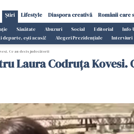
Știri
Lifestyle
Diaspora creativă
Românii care 
ație
Sănătate
Abuzuri
Social
Editorial
Info-
ti departe, ești acasă!
Alegeri Prezidențiale
Interviuri
esi. Ce au decis judecătorii
ru Laura Codruța Kovesi. C