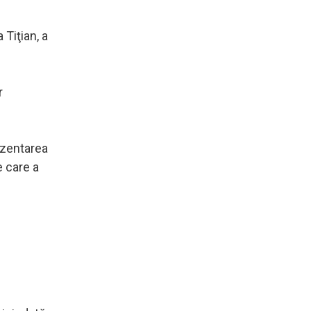
 Tiţian, a
r
ezentarea
e care a