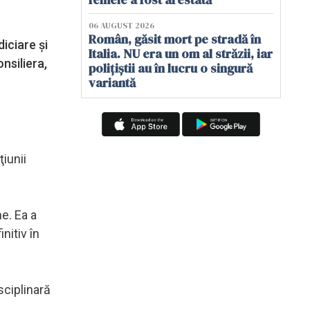
06 AUGUST 2026
Român, găsit mort pe stradă în
diciare şi
Italia. NU era un om al străzii, iar
nsiliera,
polițiștii au în lucru o singură
variantă
ţiunii
e. Ea a
nitiv în
sciplinară