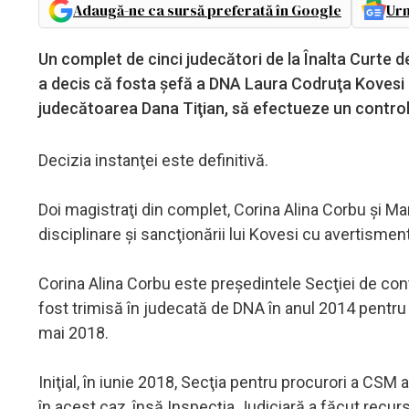
Adaugă-ne ca sursă preferată în Google
Urm
Un complet de cinci judecători de la Înalta Curte de 
a decis că fosta şefă a DNA Laura Codruţa Kovesi n
judecătoarea Dana Tiţian, să efectueze un control l
Decizia instanţei este definitivă.
Doi magistraţi din complet, Corina Alina Corbu şi Mar
disciplinare şi sancţionării lui Kovesi cu avertisment
Corina Alina Corbu este preşedintele Secţiei de cont
fost trimisă în judecată de DNA în anul 2014 pentru co
mai 2018.
Iniţial, în iunie 2018, Secţia pentru procurori a CSM
în acest caz, însă Inspecţia Judiciară a făcut recur