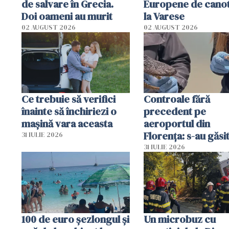
de salvare în Grecia.
Europene de canot
Doi oameni au murit
la Varese
02 AUGUST 2026
02 AUGUST 2026
Ce trebuie să verifici
Controale fără
înainte să închiriezi o
precedent pe
mașină vara aceasta
aeroportul din
Florența: s-au găsi
31 IULIE 2026
capete de aligator 
31 IULIE 2026
sumă imensă de ba
100 de euro șezlongul și
Un microbuz cu