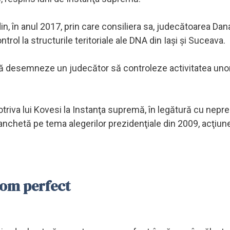
, în anul 2017, prin care consiliera sa, judecătoarea Dana
ol la structurile teritoriale ale DNA din Iaşi şi Suceava.
 să desemneze un judecător să controleze activitatea uno
triva lui Kovesi la Instanţa supremă, în legătură cu nepr
anchetă pe tema alegerilor prezidenţiale din 2009, acţiun
 om perfect