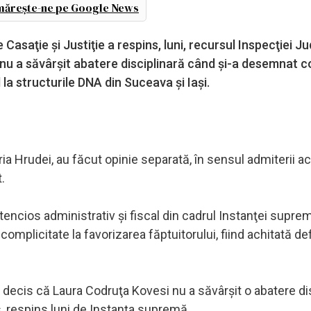
ărește-ne pe Google News
Casaţie şi Justiţie a respins, luni, recursul Inspecţiei Ju
u a săvârşit abatere disciplinară când şi-a desemnat co
a structurile DNA din Suceava şi Iaşi.
ia Hrudei, au făcut opinie separată, în sensul admiterii ac
.
encios administrativ şi fiscal din cadrul Instanţei suprem
mplicitate la favorizarea făptuitorului, fiind achitată defi
 a decis că Laura Codruţa Kovesi nu a săvârşit o abatere di
s, respins luni de Instanţa supremă.