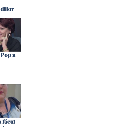
diilor
 Pop a
 făcut