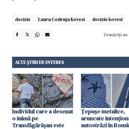
decizie
Laura Codruţa Kovesi
decizie kovesi
Urmăriți-ne 
ALTE ȘTIRI DE INTERES
Individul care a desenat
Țepușe metalice,
o inimă pe
aruncate intențion
Transfăgărășan este
autostrăzi în Româ