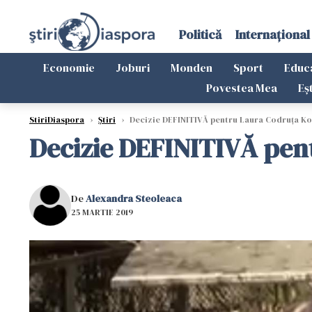
Politică
Internațional
Economie
Joburi
Monden
Sport
Educ
Povestea Mea
Eș
StiriDiaspora
›
Știri
›
Decizie DEFINITIVĂ pentru Laura Codruța Kov
Decizie DEFINITIVĂ pent
De
Alexandra Steoleaca
25 MARTIE 2019