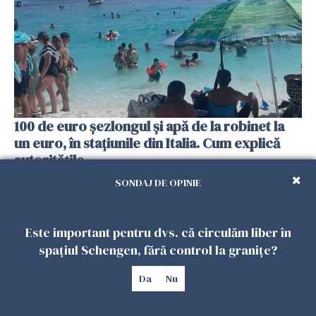
100 de euro șezlongul și apă de la robinet la
un euro, în stațiunile din Italia. Cum explică
autoritățile
31 IULIE 2026
SONDAJ DE OPINIE
Este important pentru dvs. că circulăm liber în
spațiul Schengen, fără control la granițe?
Da
Nu