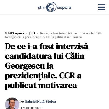
StiriDiaspora
›
Știri
›
De ce i-a fost interzisă candidatura lui Călin
Georgescu la prezidențiale. CCR a publicat motivarea
De ce i-a fost interzisă
candidatura lui Călin
Georgescu la
prezidențiale. CCR a
publicat motivarea
De
Gabriel Nuță-Stoica
14 MARTIE 2025