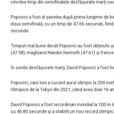
cincilea timp din semifinalele desfășurate marți sea
Popovici a fost al șaselea după prima lungime de bazi
doua semifinală, cu un timp de 47.66 secunde, fiind
secunde.
Timpuri mai bune decât Popovici au fost obținute și 
(47.58), maghiarul Nandor Nemeth (47.61) și franc
În seriile desfășurate marți, David Popovici a fost în
Popovici, care luni a cucerit aurul olimpic la 200 metr
Olimpice de la Tokyo din 2021, când avea doar 16 an
David Popovici a fost recordman mondial la 100 m li
cu 46.80 secunde și a stabilit un nou record olimpic