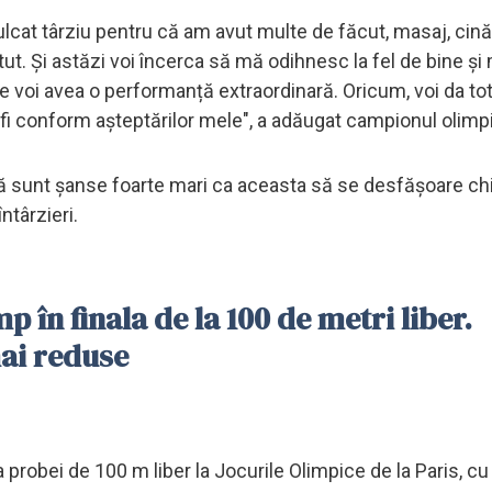
lcat târziu pentru că am avut multe de făcut, masaj, cină 
ut. Și astăzi voi încerca să mă odihnesc la fel de bine și
te voi avea o performanță extraordinară. Oricum, voi da to
 fi conform așteptărilor mele", a adăugat campionul olimp
să sunt șanse foarte mari ca aceasta să se desfășoare chi
ntârzieri.
p în finala de la 100 de metri liber.
ai reduse
a probei de 100 m liber la Jocurile Olimpice de la Paris, cu 