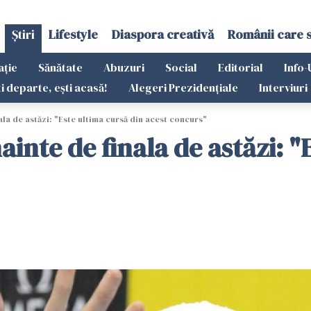
Știri
Lifestyle
Diaspora creativă
Românii care 
ație
Sănătate
Abuzuri
Social
Editorial
Info-
ti departe, ești acasă!
Alegeri Prezidențiale
Interviuri
ala de astăzi: "Este ultima cursă din acest concurs"
ainte de finala de astăzi: "