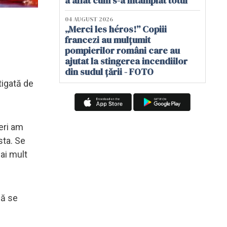
a aflat cum s-a întâmplat totul
04 AUGUST 2026
„Merci les héros!” Copiii
francezi au mulțumit
pompierilor români care au
ajutat la stingerea incendiilor
din sudul țării - FOTO
tigată de
Ieri am
sta. Se
mai mult
să se