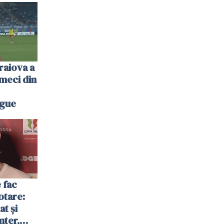
raiova a
meci din
ague
 fac
otare:
at și
nter,