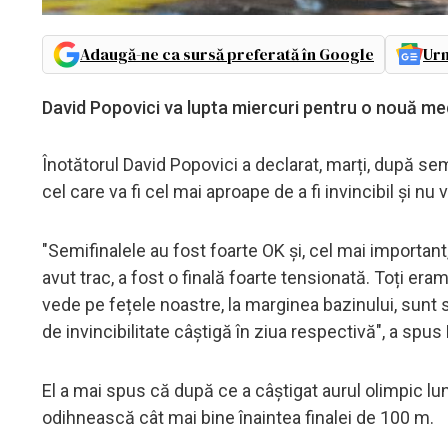
Adaugă-ne ca sursă preferată în Google
Urm
David Popovici va lupta miercuri pentru o nouă me
Înotătorul David Popovici a declarat, marți, după semi
cel care va fi cel mai aproape de a fi invincibil și nu 
"Semifinalele au fost foarte OK și, cel mai important,
avut trac, a fost o finală foarte tensionată. Toți eram
vede pe fețele noastre, la marginea bazinului, sunt s
de invincibilitate câștigă în ziua respectivă", a spus
El a mai spus că după ce a câștigat aurul olimpic lun
odihnească cât mai bine înaintea finalei de 100 m.