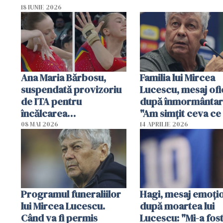
18 IUNIE 2026
Ana Maria Bărbosu,
Familia lui Mircea
suspendată provizoriu
Lucescu, mesaj ofic
de ITA pentru
după înmormântar
încălcarea
"Am simțit ceva ce
regulamentului
credeam posibil"
08 MAI 2026
14 APRILIE 2026
antidoping
Programul funeraliilor
Hagi, mesaj emoți
lui Mircea Lucescu.
după moartea lui
Când va fi permis
Lucescu: "Mi-a fos