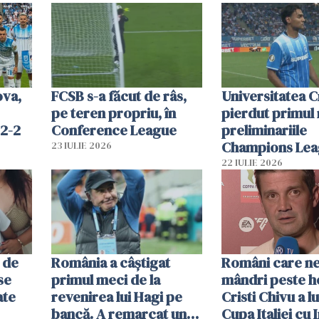
ova,
FCSB s-a făcut de râs,
Universitatea C
pe teren propriu, în
pierdut primul 
 2-2
Conference League
preliminariile
Champions Le
23 IULIE 2026
22 IULIE 2026
 de
România a câștigat
Români care ne
se
primul meci de la
mândri peste h
ate
revenirea lui Hagi pe
Cristi Chivu a lu
bancă. A remarcat un
Cupa Italiei cu I