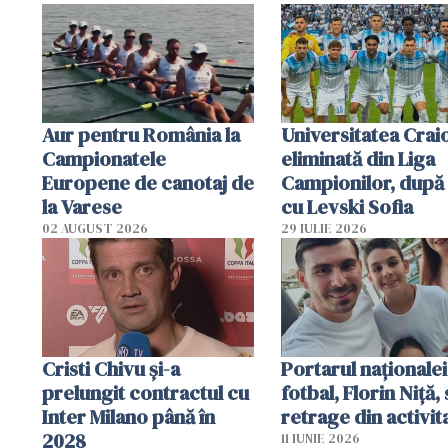
Aur pentru România la
Universitatea Crai
Campionatele
eliminată din Liga
Europene de canotaj de
Campionilor, după
la Varese
cu Levski Sofia
02 AUGUST 2026
29 IULIE 2026
Cristi Chivu şi-a
Portarul naționalei
prelungit contractul cu
fotbal, Florin Niță, 
Inter Milano până în
retrage din activit
2028
11 IUNIE 2026