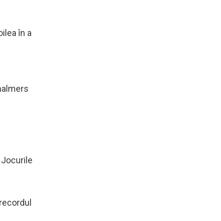
ilea în a
1
Chalmers
a Jocurile
 recordul