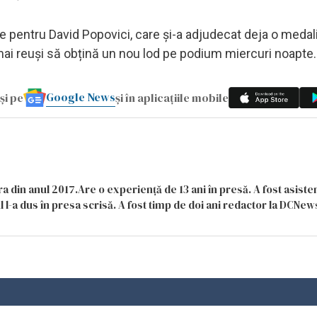
e pentru David Popovici, care și-a adjudecat deja o medali
mai reuși să obțină un nou lod pe podium miercuri noapte
Google News
și pe
și în aplicațiile mobile
a din anul 2017.Are o experiență de 13 ani în presă. A fost asiste
 l-a dus în presa scrisă. A fost timp de doi ani redactor la DCNews