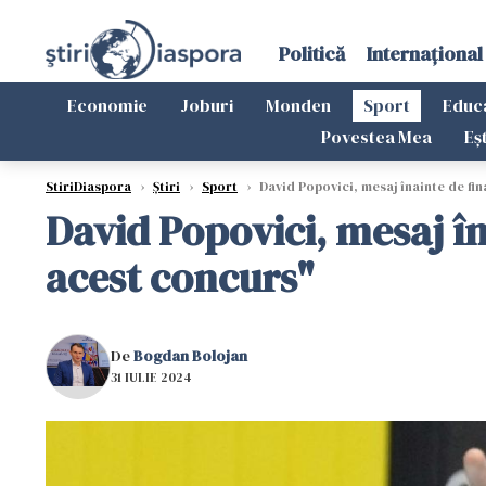
Politică
Internațional
Economie
Joburi
Monden
Sport
Educ
Povestea Mea
Eș
StiriDiaspora
›
Știri
›
Sport
›
David Popovici, mesaj înainte de fin
David Popovici, mesaj în
acest concurs"
De
Bogdan Bolojan
31 IULIE 2024