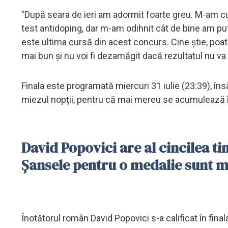
"După seara de ieri am adormit foarte greu. M-am cu
test antidoping, dar m-am odihnit cât de bine am put
este ultima cursă din acest concurs. Cine știe, poa
mai bun și nu voi fi dezamăgit dacă rezultatul nu va
Finala este programată miercuri 31 iulie (23:39), în
miezul nopții, pentru că mai mereu se acumulează î
David Popovici are al cincilea tim
Șansele pentru o medalie sunt m
Înotătorul român David Popovici s-a calificat în final