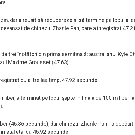
ra.
n, dar a reușit să recupereze și să termine pe locul al do
 devansat de chinezul Zhanle Pan, care a înregistrat 47.2
de trei înotători din prima semifinală: australianul Kyle 
ezul Maxime Grousset (47.63).
registrat cu al treilea timp, 47.92 secunde.
i liber, a terminat pe locul șapte în finala de 100 m liber l
i.
ber (46.86 secunde), dar chinezul Zhanle Pan i-a depășit
 în ștafetă, cu 46.92 secunde.