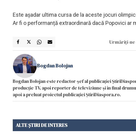
Este așadar ultima cursa de la aceste jocuri olimpic
Ar fi o performanță extraordinară dacă Popovici ar 
Urmăriți-ne 
Bogdan Bolojan
Bogdan Bolojan este redactor-șef al publicației ȘtiriDiaspor
producție TV, apoi reporter de televiziune și în final drumul
apoi a preluat proiectul publicației ȘtiriDiaspora.ro.
ALTE ȘTIRI DE INTERES