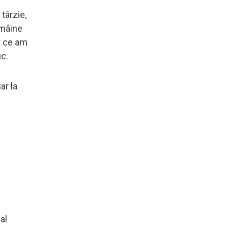
târzie,
 mâine
t ce am
ic.
ar la
al