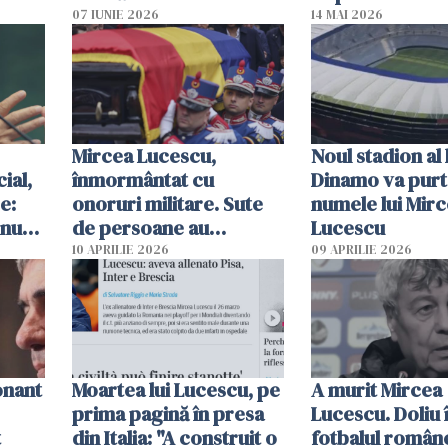
jucător
după ce a câști
07 IUNIE 2026
14 MAI 2026
campionatul
Mircea Lucescu,
Noul stadion al 
ial,
înmormântat cu
Dinamo va purt
e:
onoruri militare. Sute
numele lui Mir
 nu
de persoane au
Lucescu
participat la slujba de la
10 APRILIE 2026
09 APRILIE 2026
Biserica Sfântul
Elefterie
onant
Moartea lui Lucescu, pe
A murit Mircea
prima pagină în presa
Lucescu. Doliu 
t
din Italia: "A construit o
fotbalul român