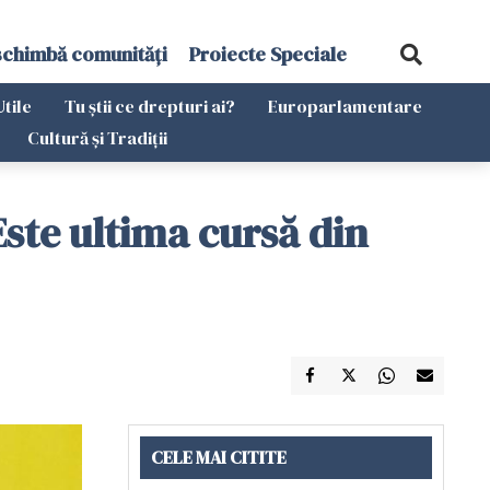
schimbă comunități
Proiecte Speciale
Utile
Tu știi ce drepturi ai?
Europarlamentare
Cultură și Tradiții
Este ultima cursă din
CELE MAI CITITE