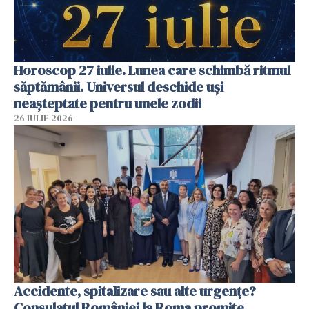
Horoscop 27 iulie. Lunea care schimbă ritmul
săptămânii. Universul deschide uși
neașteptate pentru unele zodii
26 IULIE 2026
Accidente, spitalizare sau alte urgențe?
Consulatul României la Roma promite