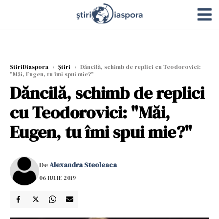
StiriDiaspora
›
Știri
›
Dăncilă, schimb de replici cu Teodorovici:
"Măi, Eugen, tu îmi spui mie?"
Dăncilă, schimb de replici
cu Teodorovici: "Măi,
Eugen, tu îmi spui mie?"
De
Alexandra Steoleaca
06 IULIE 2019