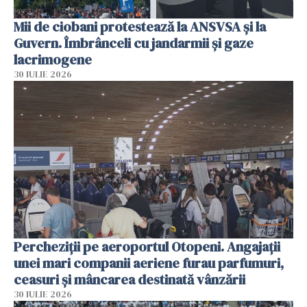
Mii de ciobani protestează la ANSVSA și la
Guvern. Îmbrânceli cu jandarmii și gaze
lacrimogene
30 IULIE 2026
Percheziții pe aeroportul Otopeni. Angajații
unei mari companii aeriene furau parfumuri,
ceasuri și mâncarea destinată vânzării
30 IULIE 2026