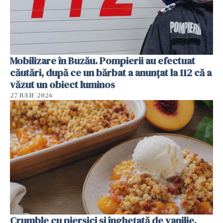
Mobilizare în Buzău. Pompierii au efectuat
căutări, după ce un bărbat a anunțat la 112 că a
văzut un obiect luminos
27 IULIE 2026
Crumble cu piersici și înghețată de vanilie.