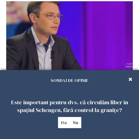
Ambasadorul Luca Niculescu: „S-a ajuns la o
SONDAJ DE OPINIE
prezență RECORD la votul din Franța. Sprijinul
comunității românești, esențial”
24 NOIEMBRIE 2019
Este important pentru dvs. că circulăm liber în
spațiul Schengen, fără control la granițe?
Da
Nu