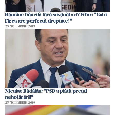
Rămâne Dăncilă fără susţinători? Fifor: "Gabi
Firea are perfectă dreptate!"
25 NOIEMBRIE 2019
Niculae Bădălău: "PSD a plătit prețul
nehotărârii"
25 NOIEMBRIE 2019