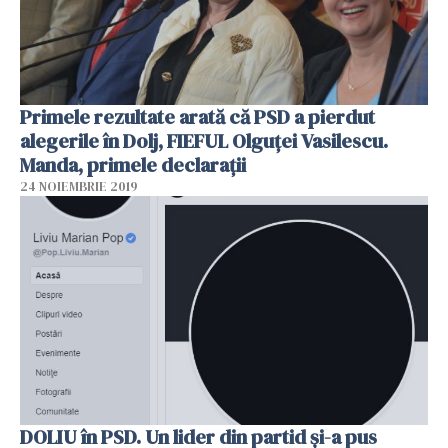
Primele rezultate arată că PSD a pierdut
alegerile în Dolj, FIEFUL Olguței Vasilescu.
Manda, primele declarații
24 NOIEMBRIE 2019
DOLIU în PSD. Un lider din partid şi-a pus