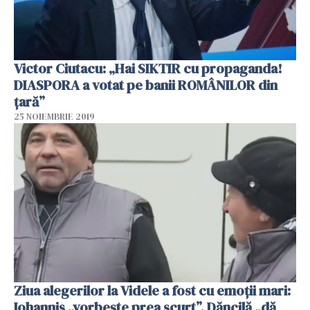
Victor Ciutacu: „Hai SIKTIR cu propaganda!
DIASPORA a votat pe banii ROMÂNILOR din
țară”
25 NOIEMBRIE 2019
Ziua alegerilor la Videle a fost cu emoţii mari:
Iohannis „vorbește prea scurt”, Dăncilă „dă