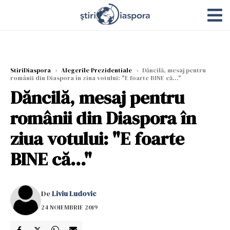
StiriDiaspora
›
Alegerile Prezidentiale
›
Dăncilă, mesaj pentru
românii din Diaspora în ziua votului: "E foarte BINE că..."
Dăncilă, mesaj pentru
românii din Diaspora în
ziua votului: "E foarte
BINE că..."
De
Liviu Ludovic
24 NOIEMBRIE 2019