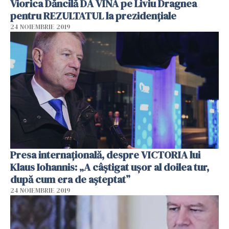
Viorica Dăncilă DĂ VINA pe Liviu Dragnea
pentru REZULTATUL la prezidențiale
24 NOIEMBRIE 2019
Presa internaţională, despre VICTORIA lui
Klaus Iohannis: „A câştigat uşor al doilea tur,
după cum era de aşteptat”
24 NOIEMBRIE 2019