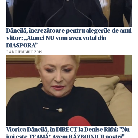
Dăncilă, încrezătoare pentru alegerile de anul
viitor: „Atunci NU vom avea votul din
DIASPORA”
24 NOIEMBRIE 2019
Viorica Dăncilă, în DIRECT la Denise Rifai: "Nu
îmi este TEAMĂ! Avem RĂZBOINICII noştri"