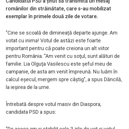
Candidatul PSD a ținut să transmită un mesaj
românilor din străinătate, care s-au mobilizat
exemplar în primele două zile de votare.
"Cine se scoală de dimineață departe ajunge. Am
votat cu inima! Votul de astăzi este foarte
important pentru că poate creiona un alt viitor
pentru România. "Am venit cu soţul, sunt alături de
familie. Lia Olguţa Vasilescu este şeful meu de
campanie, de asta am venit împreună. Nu luăm în
calcul eşecul, mergem spre câştig", a spus Dăncilă,
la ieșirea de la urne.
Întrebată despre votul masiv din Diaspora,
candidata PSD a spus:
"De aceea am și stabilit cele 3 zile de vot și votul