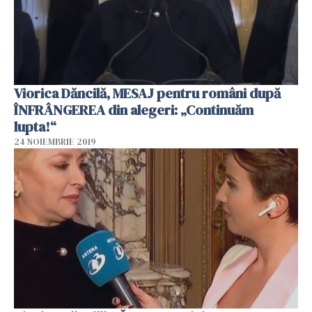
Viorica Dăncilă, MESAJ pentru români după
ÎNFRÂNGEREA din alegeri: „Continuăm
lupta!“
24 NOIEMBRIE 2019