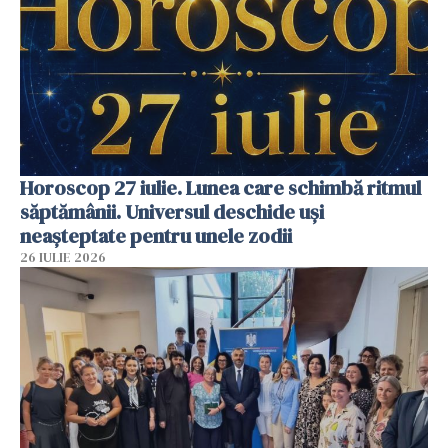
Horoscop 27 iulie. Lunea care schimbă ritmul
săptămânii. Universul deschide uși
neașteptate pentru unele zodii
26 IULIE 2026