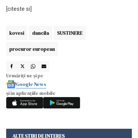
[citeste si]
kovesi
dancila
SUSTINERE
procuror european
Urmăriți-ne și pe
Google News
și în aplicațiile mobile
ALTE ȘTIRI DE INTERES