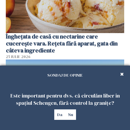
Înghețata de casă cu nectarine care
cucerește vara. Rețeta fără aparat, gata din
câteva ingrediente
25 IULIE 2026
SONDAJ DE OPINIE
Este important pentru dvs. că circulăm liber în
spațiul Schengen, fără control la granițe?
Da
Nu
Încă o dronă a fost doborâtă de un F-16