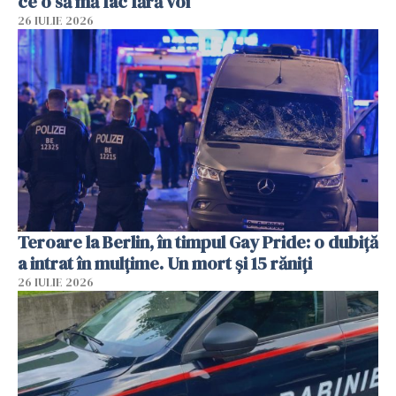
ce o să mă fac fără voi”
26 IULIE 2026
Teroare la Berlin, în timpul Gay Pride: o dubiță
a intrat în mulțime. Un mort și 15 răniți
26 IULIE 2026