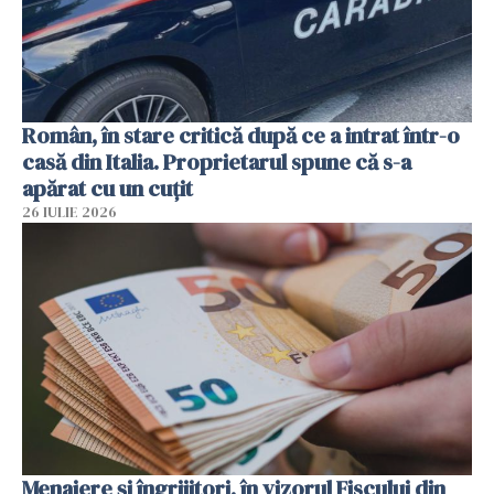
Român, în stare critică după ce a intrat într-o
casă din Italia. Proprietarul spune că s-a
apărat cu un cuțit
26 IULIE 2026
Menajere și îngrijitori, în vizorul Fiscului din