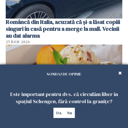
Româncă din Italia, acuzată că și-a lăsat copiii
singuri în casă pentru a merge la mall. Vecinii
au dat alarma
25 IULIE 2026
SONDAJ DE OPINIE
Este important pentru dvs. că circulăm liber în
spațiul Schengen, fără control la granițe?
Înghețata de casă cu nectarine care
Da
Nu
cucerește vara. Rețeta fără aparat, gata din
câteva ingrediente