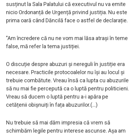
susținut la Sala Palatului că executivul nu va emite
nicio Ordonanță de Urgență privind justiția. Nu este
prima oară când Dăncilă face o astfel de declarație.
”Am încredere că nu ne vom mai lăsa atrași în teme
false, mă refer la tema justiției.
O discuție despre abuzuri și nereguli în justiție era
necesare. Practicile protocoalelor nu își au locul și
trebuie combătute. Vreau însă ca lupta cu abuzurile
să nu mai fie percepută ca o luptă pentru politicieni.
Vreau să ducem o luptă pentru a-i apăra pe
cetățenii obișnuiți în fața abuzurilor.(...)
Nu trebuie să mai dăm impresia că vrem să
schimbăm legile pentru interese ascunse. Așa am