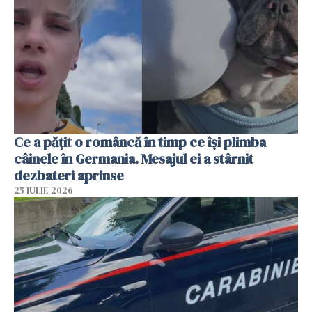
Ce a pățit o româncă în timp ce își plimba
câinele în Germania. Mesajul ei a stârnit
dezbateri aprinse
25 IULIE 2026