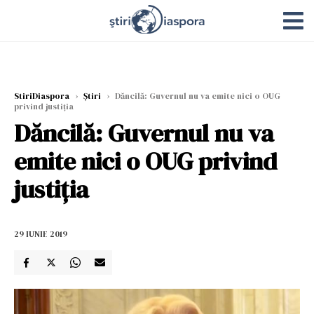
StiriDiaspora
›
Știri
›
Dăncilă: Guvernul nu va emite nici o OUG
privind justiția
Dăncilă: Guvernul nu va
emite nici o OUG privind
justiția
29 IUNIE 2019