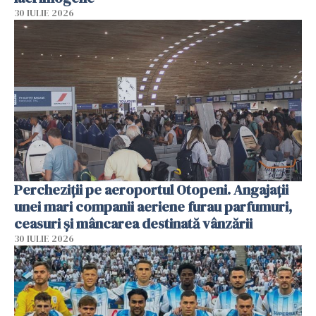
30 IULIE 2026
Percheziții pe aeroportul Otopeni. Angajații
unei mari companii aeriene furau parfumuri,
ceasuri și mâncarea destinată vânzării
30 IULIE 2026