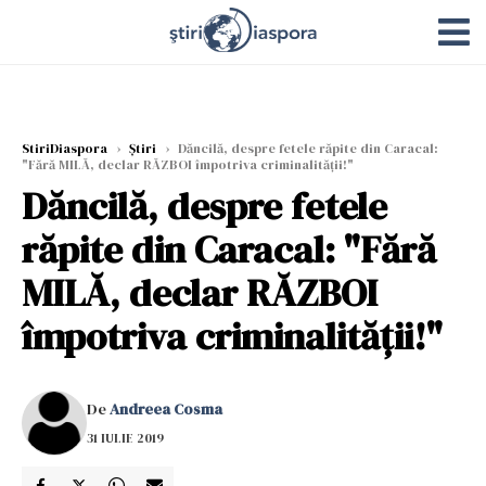
StiriDiaspora
›
Știri
›
Dăncilă, despre fetele răpite din Caracal:
"Fără MILĂ, declar RĂZBOI împotriva criminalităţii!"
Dăncilă, despre fetele
răpite din Caracal: "Fără
MILĂ, declar RĂZBOI
împotriva criminalităţii!"
De
Andreea Cosma
31 IULIE 2019