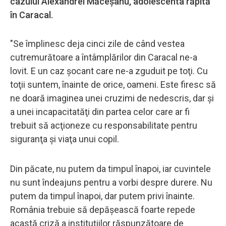
cazului Alexandrei Măceşanu, adolescenta răpită
în Caracal.
"Se împlinesc deja cinci zile de când vestea
cutremurătoare a întâmplărilor din Caracal ne-a
lovit. E un caz şocant care ne-a zguduit pe toţi. Cu
toţii suntem, înainte de orice, oameni. Este firesc să
ne doară imaginea unei cruzimi de nedescris, dar şi
a unei incapacitatăţi din partea celor care ar fi
trebuit să acţioneze cu responsabilitate pentru
siguranţa şi viaţa unui copil.
Din păcate, nu putem da timpul înapoi, iar cuvintele
nu sunt îndeajuns pentru a vorbi despre durere. Nu
putem da timpul înapoi, dar putem privi înainte.
România trebuie să depăşească foarte repede
acastă criză a instituţiilor răspunzătoare de