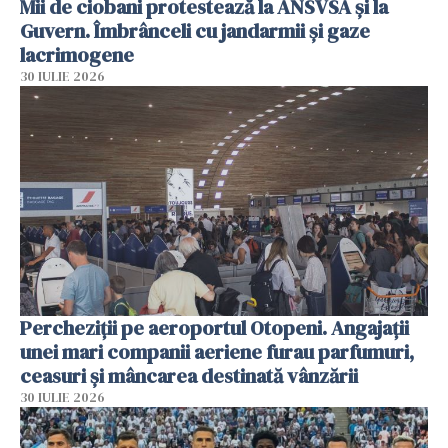
Mii de ciobani protestează la ANSVSA și la
Guvern. Îmbrânceli cu jandarmii și gaze
lacrimogene
30 IULIE 2026
Percheziții pe aeroportul Otopeni. Angajații
unei mari companii aeriene furau parfumuri,
ceasuri și mâncarea destinată vânzării
30 IULIE 2026