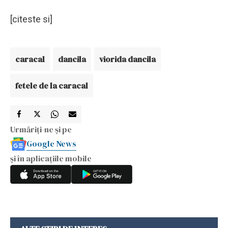
[citeste si]
caracal
dancila
viorida dancila
fetele de la caracal
Urmăriți-ne și pe
Google News
și în aplicațiile mobile