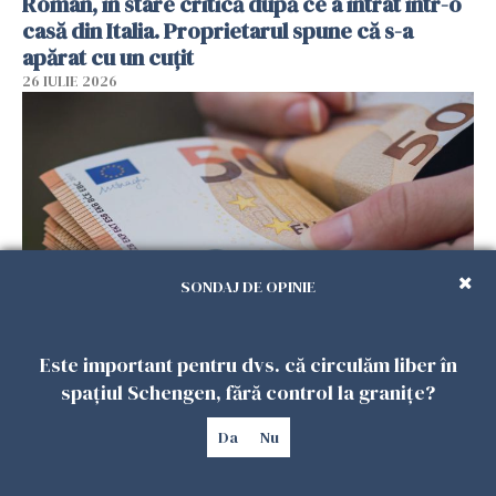
Român, în stare critică după ce a intrat într-o
casă din Italia. Proprietarul spune că s-a
apărat cu un cuțit
26 IULIE 2026
SONDAJ DE OPINIE
Menajere și îngrijitori, în vizorul Fiscului din
Este important pentru dvs. că circulăm liber în
Italia. Aproape 500.000 de euro din venituri,
spațiul Schengen, fără control la granițe?
ascunși de autorități
Da
Nu
26 IULIE 2026