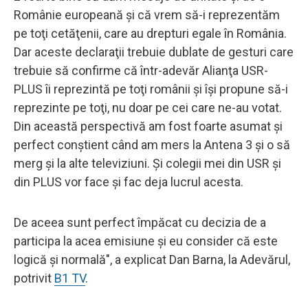
Românie europeană şi că vrem să-i reprezentăm
pe toţi cetăţenii, care au drepturi egale în România.
Dar aceste declaraţii trebuie dublate de gesturi care
trebuie să confirme că într-adevăr Alianţa USR-
PLUS îi reprezintă pe toţi românii şi îşi propune să-i
reprezinte pe toţi, nu doar pe cei care ne-au votat.
Din această perspectivă am fost foarte asumat şi
perfect conştient când am mers la Antena 3 şi o să
merg şi la alte televiziuni. Şi colegii mei din USR şi
din PLUS vor face şi fac deja lucrul acesta.
De aceea sunt perfect împăcat cu decizia de a
participa la acea emisiune şi eu consider că este
logică şi normală", a explicat Dan Barna, la Adevărul,
potrivit
B1 TV
.