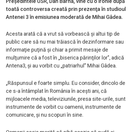
Preşedintele USR, Dan Barna, vine cu o ironie după
toată controversa creată prin prezenţa în studioul
Antenei 3 în emisiunea moderată de Mihai Gâdea.
Acesta arată că a vrut să vorbească şi altui tip de
public care să nu mai trăiască în dezinformare sau
informaţie puţină şi chiar a primit mesaje de
mulţumire că a fost în „biserica părinţilor lor”, adică
Antena3, şi au vorbit cu „patriarhul” Mihai Gâdea.
„Răspunsul e foarte simplu. Eu consider, dincolo de
ce s-a întâmplat în România în aceşti ani, că
mijloacele media, televiziunile, presa site-urile, sunt
instrumente de vorbit cu oamenii, instrumente de
comunicare, şi nu scopuri în sine.