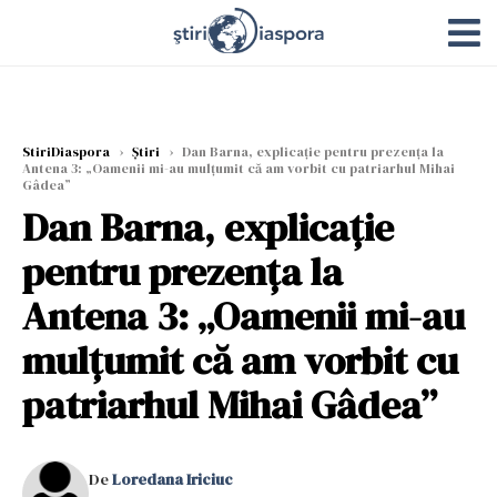
StiriDiaspora
›
Știri
›
Dan Barna, explicaţie pentru prezenţa la
Antena 3: „Oamenii mi-au mulţumit că am vorbit cu patriarhul Mihai
Gâdea”
Dan Barna, explicaţie
pentru prezenţa la
Antena 3: „Oamenii mi-au
mulţumit că am vorbit cu
patriarhul Mihai Gâdea”
De
Loredana Iriciuc