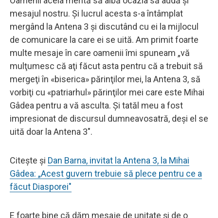
Oamenii aceia merită să aibă ocazia să audă şi
mesajul nostru. Şi lucrul acesta s-a întâmplat
mergând la Antena 3 şi discutând cu ei la mijlocul
de comunicare la care ei se uită. Am primit foarte
multe mesaje în care oamenii îmi spuneam „vă
mulţumesc că aţi făcut asta pentru că a trebuit să
mergeţi în «biserica» părinţilor mei, la Antena 3, să
vorbiţi cu «patriarhul» părinţilor mei care este Mihai
Gâdea pentru a vă asculta. Şi tatăl meu a fost
impresionat de discursul dumneavosatră, deşi el se
uită doar la Antena 3".
Citește și
Dan Barna, invitat la Antena 3, la Mihai
Gâdea: „Acest guvern trebuie să plece pentru ce a
făcut Diasporei"
E foarte bine că dăm mesaje de unitate şi de o