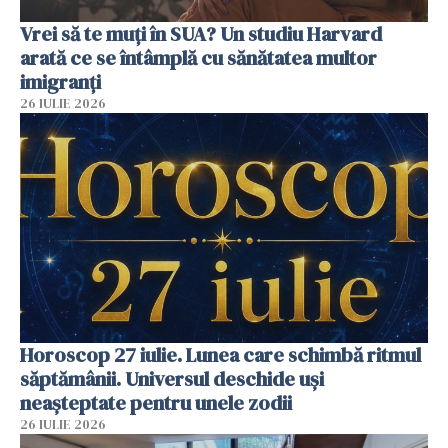
Vrei să te muți în SUA? Un studiu Harvard
arată ce se întâmplă cu sănătatea multor
imigranți
26 IULIE 2026
Horoscop 27 iulie. Lunea care schimbă ritmul
săptămânii. Universul deschide uși
neașteptate pentru unele zodii
26 IULIE 2026