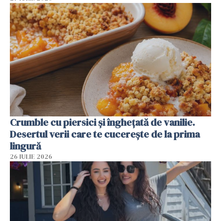
Crumble cu piersici și înghețată de vanilie.
Desertul verii care te cucerește de la prima
lingură
26 IULIE 2026