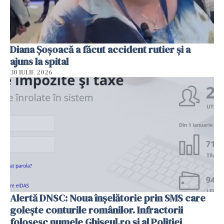
Diana Șoșoacă a făcut accident rutier și a
ajuns la spital
30 IULIE 2026
Alertă DNSC: Noua înșelătorie prin SMS care
golește conturile românilor. Infractorii
folosesc numele Ghișeul.ro și al Poliției