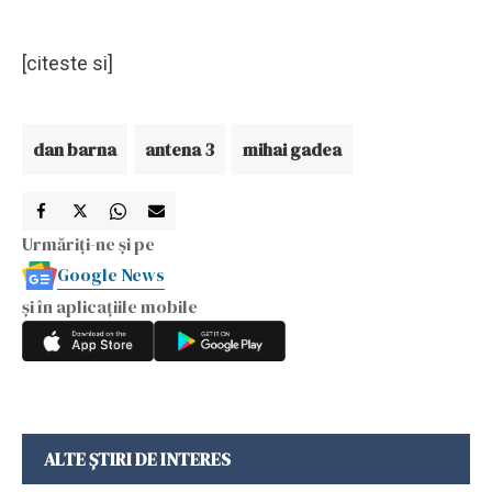
[citeste si]
dan barna
antena 3
mihai gadea
Urmăriți-ne și pe
Google News
și în aplicațiile mobile
ALTE ȘTIRI DE INTERES