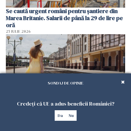
Se caută urgent români pentru șantiere din
Marea Britanie. Salarii de până la 29 de lire pe
oră
25 IULIE 2026
SONDAJ DE OPINIE
Credeți că UE a adus beneficii României?
Haos pe calea ferată în Italia! Timp de
aproape patru zile, trenurile spre Roma și
Da
Nu
Milano pot întârzia până la 3 ore
25 IULIE 2026