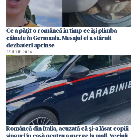
Ce a pățit o româncă în timp ce își plimba
câinele în Germania. Mesajul ei a stârnit
dezbateri aprinse
25 IULIE 2026
Româncă din Italia, acuzată că și-a lăsat copiii
singuri în casă pentru a merge la mall. Vecinii