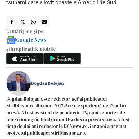
tsunami care a lovit coastele Americii de Sud.
Urmăriți-ne și pe
Google News
și în aplicațiile mobile
Bogdan Bolojan
Bogdan Bolojan este redactor-șef al publicației
ȘtiriDiaspora din anul 2017.Are o experiență de 13 ani în
presă. A fost asistent de producție TV, apoi reporter de
televiziune și în final drumul l-a dus în presa scrisă. A fost
timp de doi ani redactor la DCNews.ro, iar apoi a preluat
proiectul publicației ȘtiriDiaspora.ro.