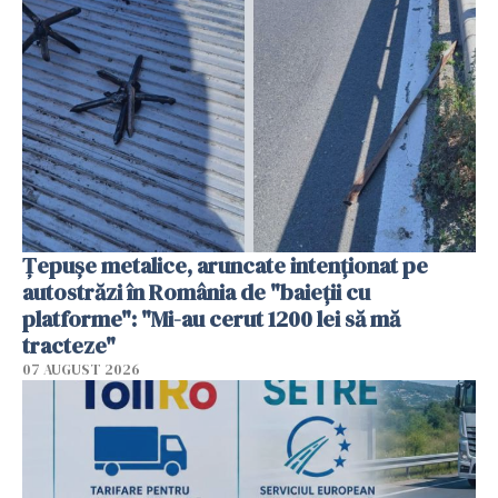
Țepușe metalice, aruncate intenționat pe
autostrăzi în România de "baieții cu
platforme": "Mi-au cerut 1200 lei să mă
tracteze"
07 AUGUST 2026