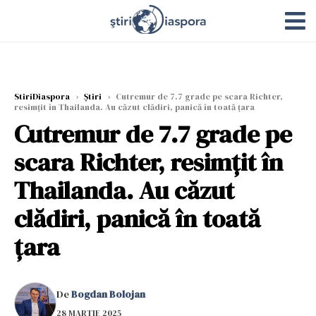
StiriDiaspora
›
Știri
›
Cutremur de 7.7 grade pe scara Richter,
resimțit în Thailanda. Au căzut clădiri, panică în toată țara
Cutremur de 7.7 grade pe
scara Richter, resimțit în
Thailanda. Au căzut
clădiri, panică în toată
țara
De
Bogdan Bolojan
28 MARTIE 2025