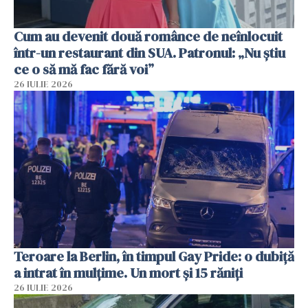
Cum au devenit două românce de neînlocuit
într-un restaurant din SUA. Patronul: „Nu știu
ce o să mă fac fără voi”
26 IULIE 2026
Teroare la Berlin, în timpul Gay Pride: o dubiță
a intrat în mulțime. Un mort și 15 răniți
26 IULIE 2026