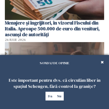
Menajere și îngrijitori, în vizorul Fiscului din
Italia. Aproape 500.000 de euro din venituri,
ascunși de autorități
26 IULIE 2026
SONDAJ DE OPINIE
Este important pentru dvs. că circulăm liber în
spațiul Schengen, fără control la granițe?
Da
Nu
Vrei să te muți în SUA? Un studiu Harvard
arată ce se întâmplă cu sănătatea multor