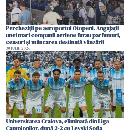
Percheziții pe aeroportul Otopeni. Angajații
unei mari companii aeriene furau parfumuri,
ceasuri și mâncarea destinată vânzării
30 IULIE 2026
Universitatea Craiova, eliminată din Liga
Campionilor, după 2-2 cu Levski Sofia