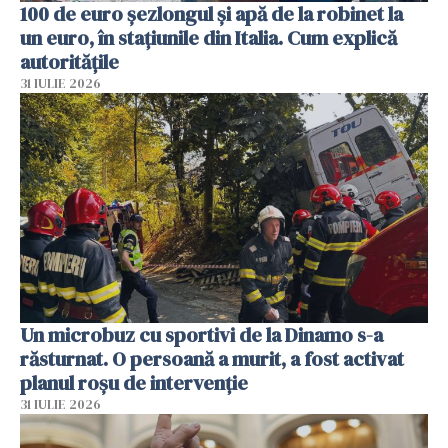
100 de euro șezlongul și apă de la robinet la
un euro, în stațiunile din Italia. Cum explică
autoritățile
31 IULIE 2026
Un microbuz cu sportivi de la Dinamo s-a
răsturnat. O persoană a murit, a fost activat
planul roșu de intervenție
31 IULIE 2026