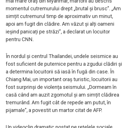
mai mare oraș din Myanmar, martorii au descris
momentul cutremurului drept „brutal și brusc”. „Am
simțit cutremurul timp de aproximativ un minut,
apoi am fugit din clădire. Am văzut și alți oameni
ieșind panicați pe străzi”, a declarat un locuitor
pentru CNN.
În nordul și centrul Thailandei, undele seismice au
fost suficient de puternice pentru a zgudui clădiri și
a determina locuitorii să iasă în fugă din case. În
Chiang Mai, un important oraș turistic, locuitorii au
fost surprinși de violența seismului. „Dormeam în
casă când am auzit zgomotul și am simțit clădirea
tremurând. Am fugit cât de repede am putut, în
pijamale”, a povestit un martor citat de AFP.
Un videoclip dramatic postat pe rețelele sociale