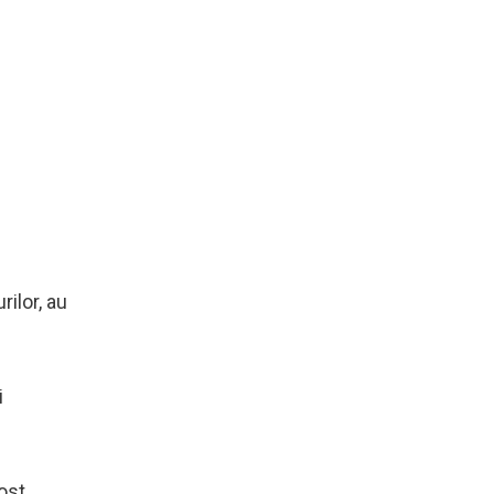
ilor, au
i
fost