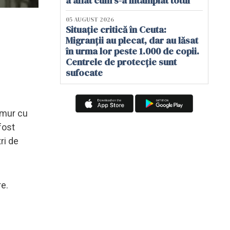
a aflat cum s-a întâmplat totul
05 AUGUST 2026
Situație critică în Ceuta:
Migranții au plecat, dar au lăsat
în urma lor peste 1.000 de copii.
Centrele de protecție sunt
sufocate
remur cu
fost
ri de
re.