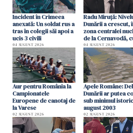
Incident în Crimeea
Radu Miruţă: Nivel
anexată: Un soldat rus a
Dunării a crescut, 
tras în colegii săi apoi a
zona centralei nuc
ucis 3 civili
de la Cernavodă, c
cm faţă de ziua tr
04 AUGUST 2026
04 AUGUST 2026
Aur pentru România la
Apele Române: Deb
Campionatele
Dunării ar putea c
Europene de canotaj de
sub minimul istoric
la Varese
august 2003
02 AUGUST 2026
02 AUGUST 2026