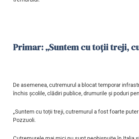
Primar: „Suntem cu toții treji, c
De asemenea, cutremurul a blocat temporar infrastruct
închis școlile, clădiri publice, drumurile și poduri pe
„Suntem cu toții treji, cutremurul a fost foarte puter
Pozzuoli.
Cutremurele mai mici nu sunt neobișnuite în Italia și