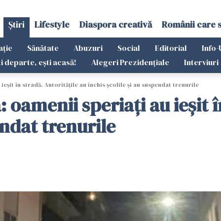
Știri
Lifestyle
Diaspora creativă
Românii care 
ație
Sănătate
Abuzuri
Social
Editorial
Info-
ti departe, ești acasă!
Alegeri Prezidențiale
Interviuri
ieșit în stradă. Autoritățile au închis școlile și au suspendat trenurile
: oamenii speriați au ieșit î
endat trenurile