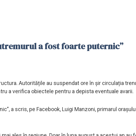
utremurul a fost foarte puternic”
ura. Autoritățile au suspendat ore în șir circulația trenur
ntru a verifica obiectele pentru a depista eventuale avarii.
nic”, a scris, pe Facebook, Luigi Manzoni, primarul orașulu
 mai ales în regiune. Doar în luna august a acestui an au 