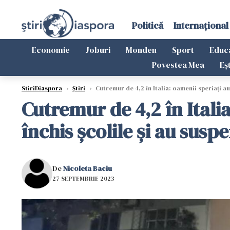
Politică
Internațional
Economie
Joburi
Monden
Sport
Educ
Povestea Mea
Eș
StiriDiaspora
›
Știri
›
Cutremur de 4,2 în Italia: oamenii speriați au 
Cutremur de 4,2 în Italia
închis școlile și au susp
De
Nicoleta Baciu
27 SEPTEMBRIE 2023