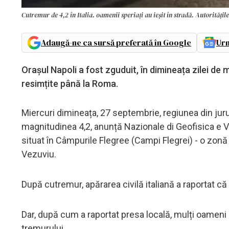
Cutremur de 4,2 în Italia. oamenii speriați au ieșit în stradă. Autoritățile
Adaugă-ne ca sursă preferată în Google
Urm
Orașul Napoli a fost zguduit, în dimineața zilei de
resimțite până la Roma.
Miercuri dimineața, 27 septembrie, regiunea din jurul 
magnitudinea 4,2, anunță Nazionale di Geofisica e V
situat în Câmpurile Flegree (Campi Flegrei) - o zonă
Vezuviu.
După cutremur, apărarea civilă italiană a raportat c
Dar, după cum a raportat presa locală, mulți oameni 
tremurului.