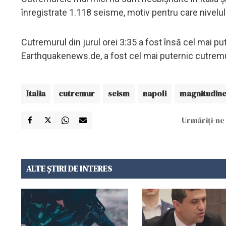
înregistrate 1.118 seisme, motiv pentru care nivelul
Cutremurul din jurul orei 3:35 a fost însă cel mai put
Earthquakenews.de, a fost cel mai puternic cutrem
Italia
cutremur
seism
napoli
magnitudin
Urmăriți-ne 
ALTE ȘTIRI DE INTERES