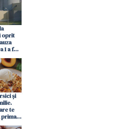
la
 oprit
cauza
a 1 a fost
sici și
ilie.
are te
a prima