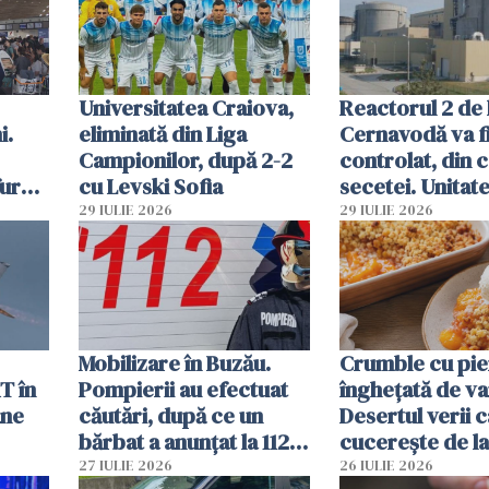
Române
Universitatea Craiova,
Reactorul 2 de 
i.
eliminată din Liga
Cernavodă va fi
Campionilor, după 2-2
controlat, din 
furau
cu Levski Sofia
secetei. Unitate
și
deja oprită
29 IULIE 2026
29 IULIE 2026
ă
Mobilizare în Buzău.
Crumble cu pier
T în
Pompierii au efectuat
înghețată de van
ane
căutări, după ce un
Desertul verii c
bărbat a anunțat la 112
cucerește de l
că a văzut un obiect
lingură
27 IULIE 2026
26 IULIE 2026