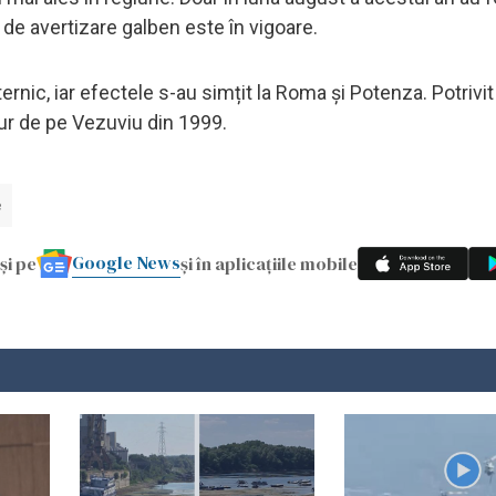
 de avertizare galben este în vigoare.
ernic, iar efectele s-au simțit la Roma și Potenza. Potrivit
ur de pe Vezuviu din 1999.
e
Google News
și pe
și în aplicațiile mobile