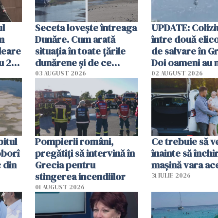
ul
Seceta lovește întreaga
UPDATE: Colizi
în
Dunăre. Cum arată
între două elic
leare
situația în toate țările
de salvare în Gr
u 2
dunărene și de ce
Doi oameni au 
ecută
România resimte
03 AUGUST 2026
02 AUGUST 2026
efectele, deși a plouat
în iulie
itul
Pompierii români,
Ce trebuie să ve
oborî
pregătiţi să intervină în
înainte să închi
 din
Grecia pentru
mașină vara ac
stingerea incendiilor
31 IULIE 2026
01 AUGUST 2026