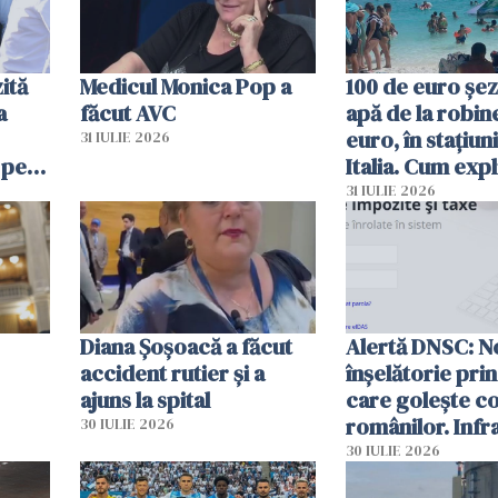
ită
Medicul Monica Pop a
100 de euro șez
a
făcut AVC
apă de la robine
euro, în stațiuni
31 IULIE 2026
 pe
Italia. Cum expl
 „Vom
autoritățile
31 IULIE 2026
Diana Șoșoacă a făcut
Alertă DNSC: N
accident rutier și a
înșelătorie pri
ajuns la spital
care golește co
românilor. Infr
30 IULIE 2026
folosesc numel
30 IULIE 2026
Ghișeul.ro și al 