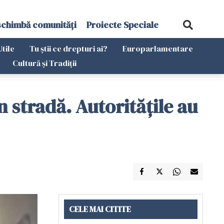
schimbă comunități
Proiecte Speciale
Utile
Tu știi ce drepturi ai?
Europarlamentare
Cultură și Tradiții
n stradă. Autoritățile au
CELE MAI CITITE