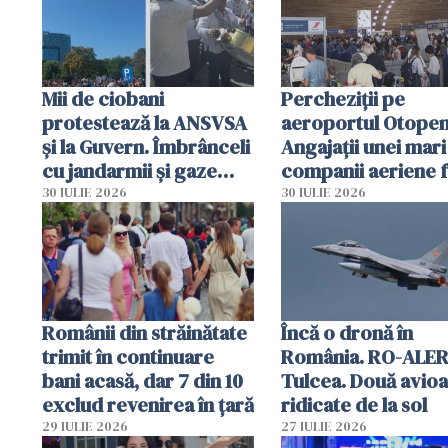
Mii de ciobani
Percheziții pe
protestează la ANSVSA
aeroportul Otopen
și la Guvern. Îmbrânceli
Angajații unei mari
cu jandarmii și gaze
companii aeriene 
lacrimogene
parfumuri, ceasuri 
30 IULIE 2026
30 IULIE 2026
mâncarea destinat
vânzării
Românii din străinătate
Încă o dronă în
trimit în continuare
România. RO-ALER
bani acasă, dar 7 din 10
Tulcea. Două avio
exclud revenirea în țară
ridicate de la sol
29 IULIE 2026
27 IULIE 2026