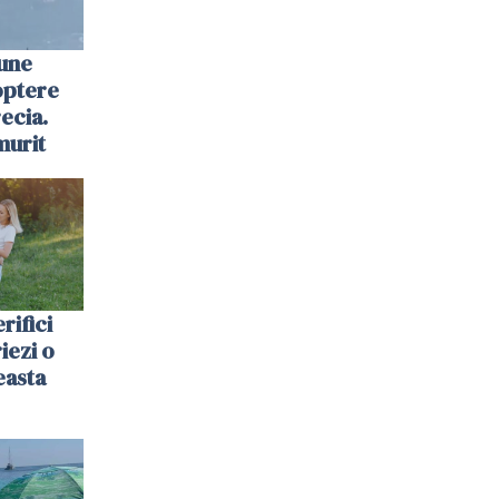
une
optere
ecia.
murit
rifici
riezi o
easta