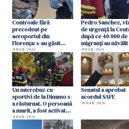
Controale fără
Pedro Sanchez, viz
precedent pe
de urgență la Ceut
aeroportul din
după ce 40 000 de
Florența: s-au găsit
migranți au năvălit
capete de aligator și o
teritoriul spaniol:
31 IULIE 2026
31 IULIE 2026
sumă imensă de bani
mobiliza toate
resursele"
Un microbuz cu
Senatul a aprobat
sportivi de la Dinamo s-
acordul SAFE
a răsturnat. O persoană
30 IULIE 2026
a murit, a fost activat
planul roșu de
31 IULIE 2026
intervenție