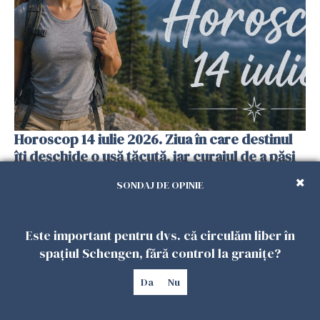
Horoscop 14 iulie 2026. Ziua în care destinul
îți deschide o ușă tăcută, iar curajul de a păși
înainte face toată diferența
SONDAJ DE OPINIE
13 IULIE 2026
Este important pentru dvs. că circulăm liber în
spațiul Schengen, fără control la granițe?
Da
Nu