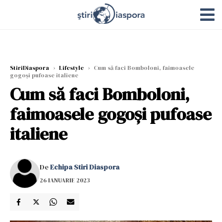
StiriDiaspora
›
Lifestyle
›
Cum să faci Bomboloni, faimoasele
gogoși pufoase italiene
Cum să faci Bomboloni,
faimoasele gogoși pufoase
italiene
De
Echipa Stiri Diaspora
26 IANUARIE 2023