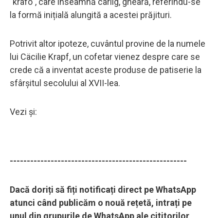
"krafo", care înseamnă cârlig, gheară, referindu-se
la formă inițială alungită a acestei prăjituri.
Potrivit altor ipoteze, cuvântul provine de la numele
lui Cäcilie Krapf, un cofetar vienez despre care se
crede că a inventat aceste produse de patiserie la
sfârșitul secolului al XVII-lea.
Vezi și:
----------------------------------------------------
Dacă doriți să fiți notificați direct pe WhatsApp
atunci când publicăm o nouă rețetă, intrați pe
unul din grupurile de WhatsApp ale cititorilor