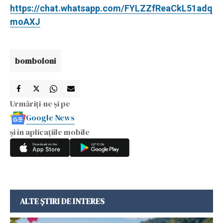
https://chat.whatsapp.com/FYLZZfReaCkL51adq
moAXJ
bomboloni
Urmăriți-ne și pe
Google News
și în aplicațiile mobile
ALTE ȘTIRI DE INTERES