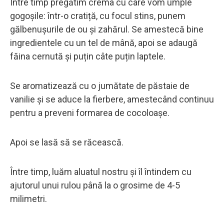
Între timp pregătim crema cu care vom umple
gogoșile: într-o cratiță, cu focul stins, punem
gălbenușurile de ou și zahărul. Se amestecă bine
ingredientele cu un tel de mână, apoi se adaugă
făina cernută și puțin câte puțin laptele.
Se aromatizează cu o jumătate de păstaie de
vanilie și se aduce la fierbere, amestecând continuu
pentru a preveni formarea de cocoloașe.
Apoi se lasă să se răcească.
Între timp, luăm aluatul nostru și îl întindem cu
ajutorul unui rulou până la o grosime de 4-5
milimetri.