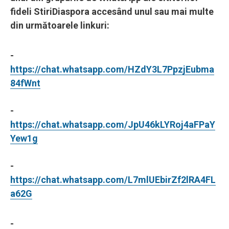
fideli StiriDiaspora accesând unul sau mai multe
din următoarele linkuri:
-
https://chat.whatsapp.com/HZdY3L7PpzjEubma
84fWnt
-
https://chat.whatsapp.com/JpU46kLYRoj4aFPaY
Yew1g
-
https://chat.whatsapp.com/L7mlUEbirZf2lRA4FL
a62G
-