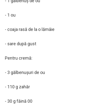
- 1 gălbenuș de ou
- 1 ou
- coaja rasă de la o lămâie
- sare după gust
Pentru cremă:
- 3 gălbenușuri de ou
- 110 g zahăr
- 30 g făină 00