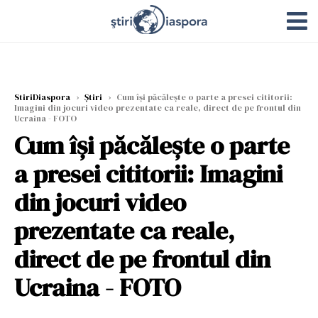
StiriDiaspora
›
Știri
›
Cum își păcălește o parte a presei cititorii:
Imagini din jocuri video prezentate ca reale, direct de pe frontul din
Ucraina - FOTO
Cum își păcălește o parte
a presei cititorii: Imagini
din jocuri video
prezentate ca reale,
direct de pe frontul din
Ucraina - FOTO