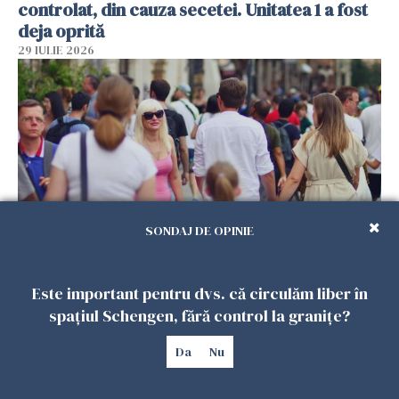
controlat, din cauza secetei. Unitatea 1 a fost
deja oprită
29 IULIE 2026
SONDAJ DE OPINIE
Românii din străinătate trimit în continuare
Este important pentru dvs. că circulăm liber în
bani acasă, dar 7 din 10 exclud revenirea în
țară
spațiul Schengen, fără control la granițe?
29 IULIE 2026
Da
Nu