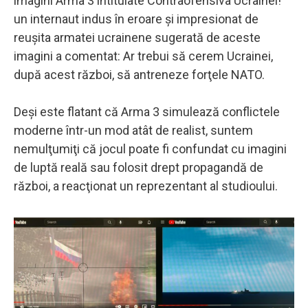
imagini Arma 3 intitulate Contraofensiva Ucrainei!
un internaut indus în eroare şi impresionat de
reuşita armatei ucrainene sugerată de aceste
imagini a comentat: Ar trebui să cerem Ucrainei,
după acest război, să antreneze forţele NATO.
Deşi este flatant că Arma 3 simulează conflictele
moderne într-un mod atât de realist, suntem
nemulţumiţi că jocul poate fi confundat cu imagini
de luptă reală sau folosit drept propagandă de
război, a reacţionat un reprezentant al studioului.