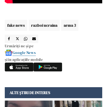
fake news
razboi ucraina
arma 3
Urmăriți-ne și pe
Google News
și în aplicațiile mobile
ALTE ȘTIRI DE INTERES