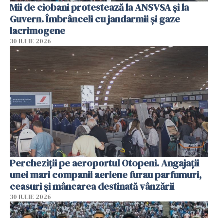
Mii de ciobani protestează la ANSVSA și la
Guvern. Îmbrânceli cu jandarmii și gaze
lacrimogene
30 IULIE 2026
Percheziții pe aeroportul Otopeni. Angajații
unei mari companii aeriene furau parfumuri,
ceasuri și mâncarea destinată vânzării
30 IULIE 2026