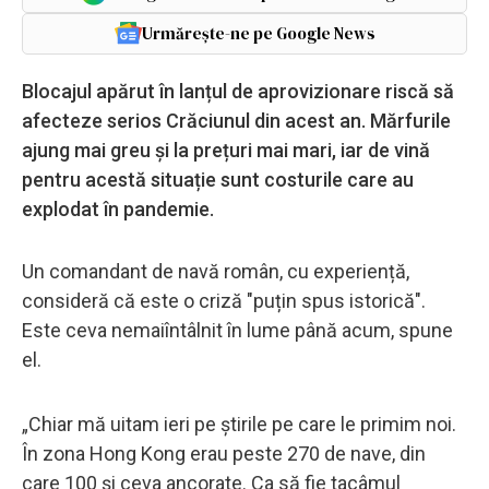
Urmărește-ne pe Google News
Blocajul apărut în lanțul de aprovizionare riscă să
afecteze serios Crăciunul din acest an. Mărfurile
ajung mai greu și la prețuri mai mari, iar de vină
pentru acestă situație sunt costurile care au
explodat în pandemie.
Un comandant de navă român, cu experiență,
consideră că este o criză "puțin spus istorică".
Este ceva nemaiîntâlnit în lume până acum, spune
el.
„Chiar mă uitam ieri pe știrile pe care le primim noi.
În zona Hong Kong erau peste 270 de nave, din
care 100 și ceva ancorate. Ca să fie tacâmul