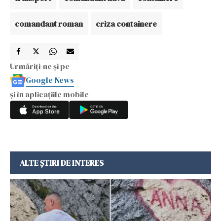
comandant roman
criza containere
Urmăriți-ne și pe
Google News
și în aplicațiile mobile
ALTE ȘTIRI DE INTERES