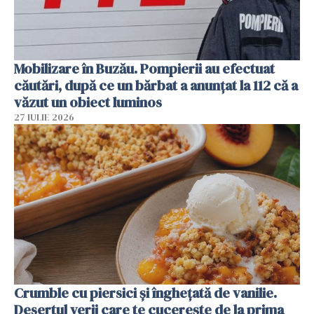
Mobilizare în Buzău. Pompierii au efectuat
căutări, după ce un bărbat a anunțat la 112 că a
văzut un obiect luminos
27 IULIE 2026
Crumble cu piersici și înghețată de vanilie.
Desertul verii care te cucerește de la prima