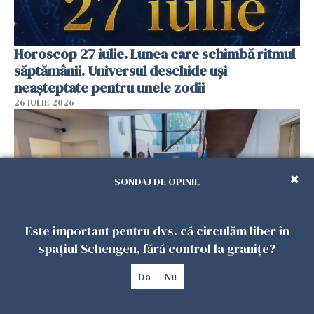
Horoscop 27 iulie. Lunea care schimbă ritmul
săptămânii. Universul deschide uși
neașteptate pentru unele zodii
26 IULIE 2026
SONDAJ DE OPINIE
Este important pentru dvs. că circulăm liber în
spațiul Schengen, fără control la granițe?
Accidente, spitalizare sau alte urgențe?
Da
Nu
Consulatul României la Roma promite
intervenții în doar 24 de ore