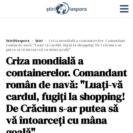
StiriDiaspora
›
Știri
›
Criza mondială a containerelor. Comandant
român de navă: "Luați-vă cardul, fugiți la shopping! De Crăciun s-ar
putea să vă întoarceți cu mâna goală"
Criza mondială a
containerelor. Comandant
român de navă: "Luați-vă
cardul, fugiți la shopping!
De Crăciun s-ar putea să
vă întoarceți cu mâna
goală"