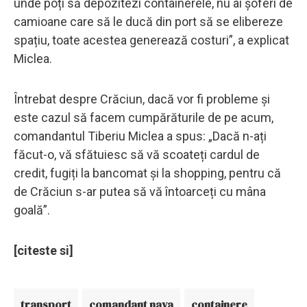
unde poți să depozitezi containerele, nu ai șoferi de
camioane care să le ducă din port să se elibereze
spațiu, toate acestea generează costuri”, a explicat
Miclea.
Întrebat despre Crăciun, dacă vor fi probleme și
este cazul să facem cumpărăturile de pe acum,
comandantul Tiberiu Miclea a spus: „Dacă n-ați
făcut-o, vă sfătuiesc să vă scoateți cardul de
credit, fugiți la bancomat și la shopping, pentru că
de Crăciun s-ar putea să vă întoarceți cu mâna
goală”.
[citeste si]
transport
comandant nava
containere